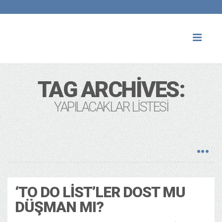
Toggl
naviga
TAG ARCHIVES:
YAPILACAKLAR LISTESI
‘TO DO LIST’LER DOST MU
DÜŞMAN MI?