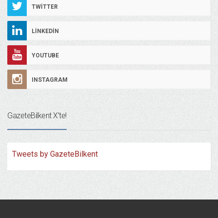
TWITTER
LINKEDIN
YOUTUBE
INSTAGRAM
GazeteBilkent X’te!
Tweets by GazeteBilkent