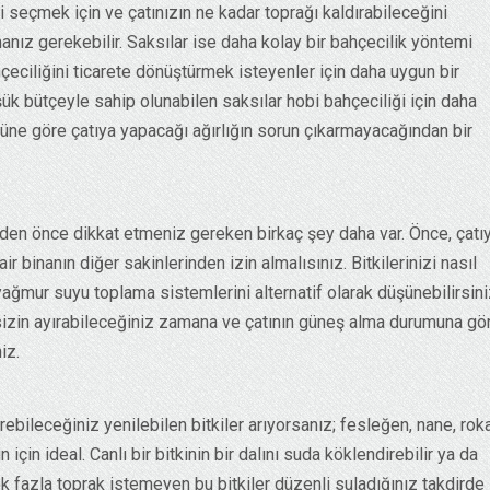
seçmek için ve çatınızın ne kadar toprağı kaldırabileceğini
nız gerekebilir. Saksılar ise daha kolay bir bahçecilik yöntemi
çeciliğini ticarete dönüştürmek isteyenler için daha uygun bir
şük bütçeyle sahip olunabilen saksılar hobi bahçeciliği için daha
üğüne göre çatıya yapacağı ağırlığın sorun çıkarmayacağından bir
den önce dikkat etmeniz gereken birkaç şey daha var. Önce, çatıy
binanın diğer sakinlerinden izin almalısınız. Bitkilerinizi nasıl
yağmur suyu toplama sistemlerini alternatif olarak düşünebilirsini
 sizin ayırabileceğiniz zamana ve çatının güneş alma durumuna gö
iz.
ebileceğiniz yenilebilen bitkiler arıyorsanız; fesleğen, nane, roka
için ideal. Canlı bir bitkinin bir dalını suda köklendirebilir ya da
ok fazla toprak istemeyen bu bitkiler düzenli suladığınız takdirde