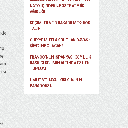
ANKARA ZIRVESI’NE: TÜRKIYE’NIN
NATO İÇINDEKI JEOSTRATEJIK
AĞIRLIĞI
SEÇIMLER VE BIRAKABILMEK: KÖR
TALIH
ikle
CHP’YE MUTLAK BUTLAN DAVASI:
ŞİMDİ NE OLACAK?
rip
me
FRANCO’NUN İSPANYASI: 36 YILLIK
BASKICI REJIMIN ALTINDA EZILEN
aşam
TOPLUM
 ısı
UMUT VE HAYAL KIRIKLIĞININ
PARADOKSU
cak