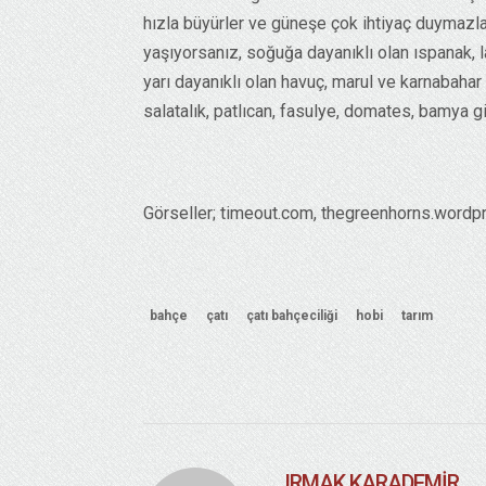
hızla büyürler ve güneşe çok ihtiyaç duymazlar,
yaşıyorsanız, soğuğa dayanıklı olan ıspanak, la
yarı dayanıklı olan havuç, marul ve karnabahar g
salatalık, patlıcan, fasulye, domates, bamya gi
Görseller; timeout.com, thegreenhorns.wordp
bahçe
çatı
çatı bahçeciliği
hobi
tarım
IRMAK KARADEMIR