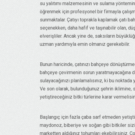
su yalıtımı malzemesinin ve sulama yöntemini 
öğrenmek için profesyonel bir firmayla çalışma
sunmaktalar. Çatıyı toprakla kaplamak çatı bah
seçenekken, daha hafif ve taşınabilir olan, dü
elverişliler. Ancak yine de, saksıların büyükl
uzman yardımıyla emin olmanız gerekebilir.
Bunun haricinde, çatınızı bahçeye dönüştürme
bahçeye çevirmenin sorun yaratmayacağına dair 
sulayacağınızı planlamalısınız, ki bu noktada 
Ve son olarak, bulunduğunuz şehrin iklimine,
yetiştireceğiniz bitki türlerine karar vermelisin
Başlangıç için fazla çaba sarf etmeden yetiştir
maydonoz, biberiye ve soğan gibi bitkiler sizin 
marketten aldığınız tohumları ekebilirsiniz. Ç