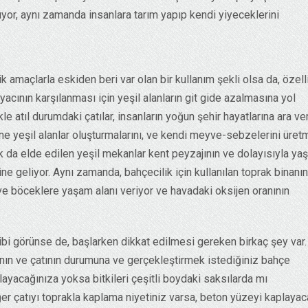
yor, aynı zamanda insanlara tarım yapıp kendi yiyeceklerini
k amaçlarla eskiden beri var olan bir kullanım şekli olsa da, özell
yacının karşılanması için yeşil alanların git gide azalmasına yol
le atıl durumdaki çatılar, insanların yoğun şehir hayatlarına ara ve
ine yeşil alanlar oluşturmalarını, ve kendi meyve-sebzelerini üret
ak da elde edilen yeşil mekanlar kent peyzajının ve dolayısıyla y
line geliyor. Aynı zamanda, bahçecilik için kullanılan toprak binanın
 ve böceklere yaşam alanı veriyor ve havadaki oksijen oranının
 gibi görünse de, başlarken dikkat edilmesi gereken birkaç şey var.
nanın ve çatının durumuna ve gerçekleştirmek istediğiniz bahçe
ayacağınıza yoksa bitkileri çeşitli boydaki saksılarda mı
ğer çatıyı toprakla kaplama niyetiniz varsa, beton yüzeyi kaplaya