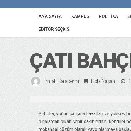
ANA SAYFA
KAMPÜS
POLITIKA
E
EDITÖR SEÇKISI
ÇATI BAHÇ
Irmak Karademir
Hobi Yaşam
1
Şehirler, yoğun çalışma hayatları ve yüksek beto
binalardan bıkan şehir sakinlerinin kendilerine
mekansal çözüm olarak yaygınlaşmaya başlayan ç