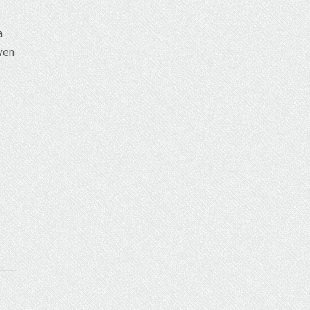
a
even