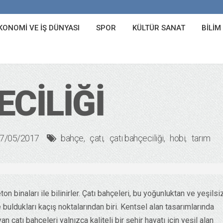
KONOMI VE İŞ DÜNYASI
SPOR
KÜLTÜR SANAT
BILIM
ECILIĞI
7/05/2017
bahçe
çatı
çatı bahçeciliği
hobi
tarım
n binaları ile bilinirler. Çatı bahçeleri, bu yoğunluktan ve yeşilsi
 buldukları kaçış noktalarından biri. Kentsel alan tasarımlarında
atı bahçeleri yalnızca kaliteli bir şehir hayatı için yeşil alan