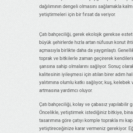
dağılımının dengeli olmasını sağlamakla kalmı
yetiştirmeleri için bir fırsat da veriyor.
Çatı bahçeciliği, gerek ekolojik gerekse esteti
büyük şehirlerde hızla artan nüfusun konut ihti
açmasıyla birlikte daha da yaygınlaştı. Genellik
toprak ve bitkilerle zaman geçirerek kendiler
şansına sahip olmalarını sağlıyor. Sonuç olar
kalitesinin iyileşmesi için atılan birer adım ha
yalıtımına olumlu katkı sağlıyor; kuş, kelebek
artmasına yardımcı oluyor.
Çatı bahçeciliği, kolay ve çabasız yapılabilir
Öncelikle, yetiştirmek istediğiniz bitkiye, bi
tasarımına göre çatıyı komple toprakla mı kapl
yetiştireceğinize karar vermeniz gerekiyor. E