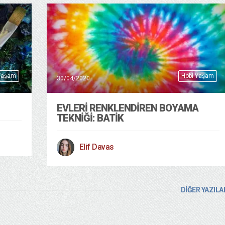
Yaşam
Hobi Yaşam
30/04/2020
EVLERİ RENKLENDİREN BOYAMA
TEKNİĞİ: BATİK
Elif Davas
DİĞER YAZILA