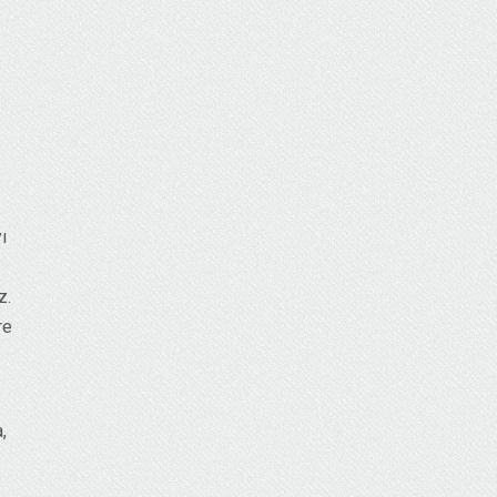
ı
z.
re
,