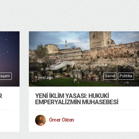
Yaşam
Genel
Politika
1 year ago
R
YENI İKLIM YASASI: HUKUKI
EMPERYALIZMIN MUHASEBESI
Ömer Ökten