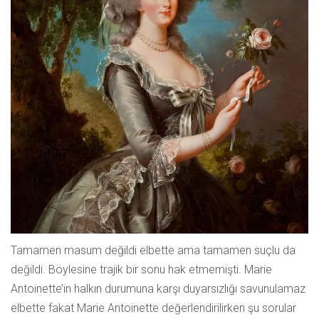
Tamamen masum değildi elbette ama tamamen suçlu da
değildi. Böylesine trajik bir sonu hak etmemişti. Marie
Antoinette’in halkın durumuna karşı duyarsızlığı savunulamaz
elbette fakat Marie Antoinette değerlendirilirken şu sorular