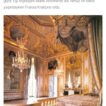
giydi. Eşi Arşidüşes Marie Antoinette ise, henüz on sekiz
yaşındayken Fransa Kraliçesi oldu.