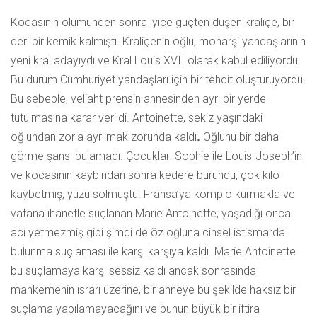
Kocasının ölümünden sonra iyice güçten düşen kraliçe, bir
deri bir kemik kalmıştı. Kraliçenin oğlu, monarşi yandaşlarının
yeni kral adayıydı ve Kral Louis XVII olarak kabul ediliyordu.
Bu durum Cumhuriyet yandaşları için bir tehdit oluşturuyordu.
Bu sebeple, veliaht prensin annesinden ayrı bir yerde
tutulmasına karar verildi. Antoinette, sekiz yaşındaki
oğlundan zorla ayrılmak zorunda kaldı
.
Oğlunu bir daha
görme şansı bulamadı. Çocukları Sophie ile Louis-Joseph’in
ve kocasının kaybından sonra kedere büründü, çok kilo
kaybetmiş, yüzü solmuştu. Fransa’ya komplo kurmakla ve
vatana ihanetle suçlanan Marie Antoinette, yaşadığı onca
acı yetmezmiş gibi şimdi de öz oğluna cinsel istismarda
bulunma suçlaması ile karşı karşıya kaldı. Marie Antoinette
bu suçlamaya karşı sessiz kaldı ancak sonrasında
mahkemenin ısrarı üzerine, bir anneye bu şekilde haksız bir
suçlama yapılamayacağını ve bunun büyük bir iftira