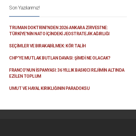
Son Yazılarımız!
TRUMAN DOKTRINI’NDEN 2026 ANKARA ZIRVESI’NE:
TÜRKIYE’NIN NATO İÇINDEKI JEOSTRATEJIK AĞIRLIĞI
SEÇIMLER VE BIRAKABILMEK: KÖR TALIH
CHP’YE MUTLAK BUTLAN DAVASI: ŞİMDİ NE OLACAK?
FRANCO’NUN İSPANYASI: 36 YILLIK BASKICI REJIMIN ALTINDA
EZILEN TOPLUM
UMUT VE HAYAL KIRIKLIĞININ PARADOKSU