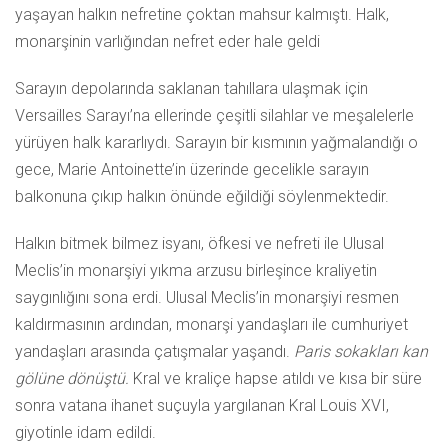
yaşayan halkın nefretine çoktan mahsur kalmıştı. Halk,
monarşinin varlığından nefret eder hale geldi
Sarayın depolarında saklanan tahıllara ulaşmak için
Versailles Sarayı’na ellerinde çeşitli silahlar ve meşalelerle
yürüyen halk kararlıydı. Sarayın bir kısmının yağmalandığı o
gece, Marie Antoinette’in üzerinde gecelikle sarayın
balkonuna çıkıp halkın önünde eğildiği söylenmektedir.
Halkın bitmek bilmez isyanı, öfkesi ve nefreti ile Ulusal
Meclis’in monarşiyi yıkma arzusu birleşince kraliyetin
saygınlığını sona erdi. Ulusal Meclis’in monarşiyi resmen
kaldırmasının ardından, monarşi yandaşları ile cumhuriyet
yandaşları arasında çatışmalar yaşandı.
Paris sokakları kan
gölüne dönüştü.
Kral ve kraliçe hapse atıldı ve kısa bir süre
sonra vatana ihanet suçuyla yargılanan Kral Louis XVI,
giyotinle idam edildi.