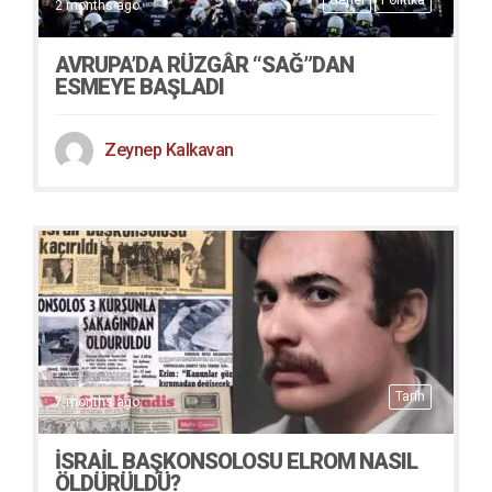
2 months ago
AVRUPA’DA RÜZGÂR “SAĞ”DAN
ESMEYE BAŞLADI
Zeynep Kalkavan
Tarih
7 months ago
İSRAIL BAŞKONSOLOSU ELROM NASIL
ÖLDÜRÜLDÜ?