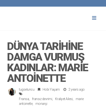
Toggl
naviga
DÜNYA TARIHINE
DAMGA VURMUŞ
KADINLAR: MARIE
ANTOINETTE
tugseluncu
Hobi Yaşam
2 years ago
Fransa
fransız devrimi
Kraliyet Ailesi
marie
antoinette
monarşi