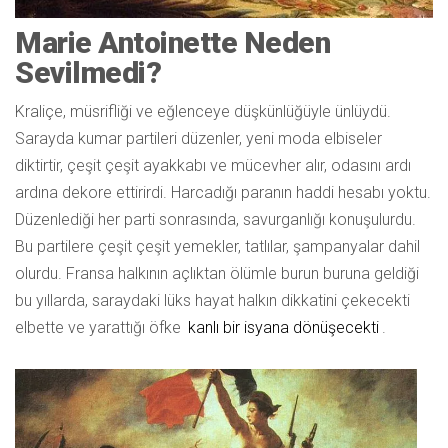
Marie Antoinette Neden
Sevilmedi?
Kraliçe, müsrifliği ve eğlenceye düşkünlüğüyle ünlüydü.
Sarayda kumar partileri düzenler, yeni moda elbiseler
diktirtir, çeşit çeşit ayakkabı ve mücevher alır, odasını ardı
ardına dekore ettirirdi. Harcadığı paranın haddi hesabı yoktu.
Düzenlediği her parti sonrasında, savurganlığı konuşulurdu.
Bu partilere çeşit çeşit yemekler, tatlılar, şampanyalar dahil
olurdu. Fransa halkının açlıktan ölümle burun buruna geldiği
bu yıllarda, saraydaki lüks hayat halkın dikkatini çekecekti
elbette ve yarattığı öfke
kanlı bir isyana dönüşecekti
.