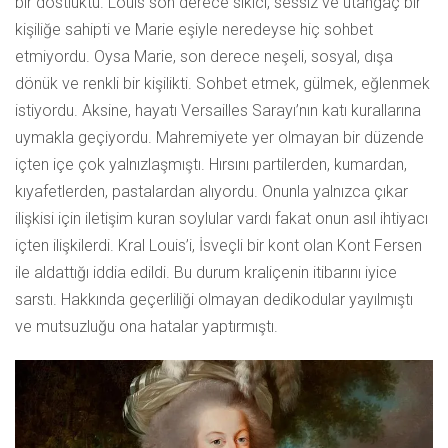
bir dostluktu. Louis son derece sıkıcı, sessiz ve utangaç bir
kişiliğe sahipti ve Marie eşiyle neredeyse hiç sohbet
etmiyordu. Oysa Marie, son derece neşeli, sosyal, dışa
dönük ve renkli bir kişilikti. Sohbet etmek, gülmek, eğlenmek
istiyordu. Aksine, hayatı Versailles Sarayı’nın katı kurallarına
uymakla geçiyordu. Mahremiyete yer olmayan bir düzende
içten içe çok yalnızlaşmıştı. Hırsını partilerden, kumardan,
kıyafetlerden, pastalardan alıyordu. Onunla yalnızca çıkar
ilişkisi için iletişim kuran soylular vardı fakat onun asıl ihtiyacı
içten ilişkilerdi. Kral Louis’i, İsveçli bir kont olan Kont Fersen
ile aldattığı iddia edildi. Bu durum kraliçenin itibarını iyice
sarstı. Hakkında geçerliliği olmayan dedikodular yayılmıştı
ve mutsuzluğu ona hatalar yaptırmıştı.