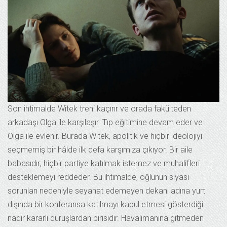
Son ihtimalde Witek treni kaçırır ve orada fakülteden
arkadaşı Olga ile karşılaşır. Tıp eğitimine devam eder ve
Olga ile evlenir. Burada Witek, apolitik ve hiçbir ideolojiyi
seçmemiş bir hâlde ilk defa karşımıza çıkıyor. Bir aile
babasıdır; hiçbir partiye katılmak istemez ve muhalifleri
desteklemeyi reddeder. Bu ihtimalde, oğlunun siyasi
sorunları nedeniyle seyahat edemeyen dekanı adına yurt
dışında bir konferansa katılmayı kabul etmesi gösterdiği
nadir kararlı duruşlardan birisidir. Havalimanına gitmeden