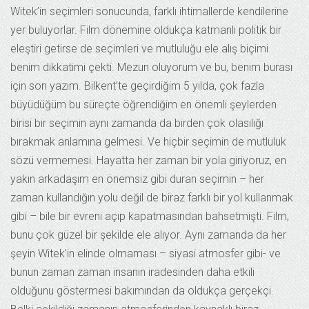
Witek’in seçimleri sonucunda, farklı ihtimallerde kendilerine
yer buluyorlar. Film dönemine oldukça katmanlı politik bir
eleştiri getirse de seçimleri ve mutluluğu ele alış biçimi
benim dikkatimi çekti. Mezun oluyorum ve bu, benim burası
için son yazım. Bilkent’te geçirdiğim 5 yılda, çok fazla
büyüdüğüm bu süreçte öğrendiğim en önemli şeylerden
birisi bir seçimin aynı zamanda da birden çok olasılığı
bırakmak anlamına gelmesi. Ve hiçbir seçimin de mutluluk
sözü vermemesi. Hayatta her zaman bir yola giriyoruz, en
yakın arkadaşım en önemsiz gibi duran seçimin – her
zaman kullandığın yolu değil de biraz farklı bir yol kullanmak
gibi – bile bir evreni açıp kapatmasından bahsetmişti. Film,
bunu çok güzel bir şekilde ele alıyor. Aynı zamanda da her
şeyin Witek’in elinde olmaması – siyasi atmosfer gibi- ve
bunun zaman zaman insanın iradesinden daha etkili
olduğunu göstermesi bakımından da oldukça gerçekçi.