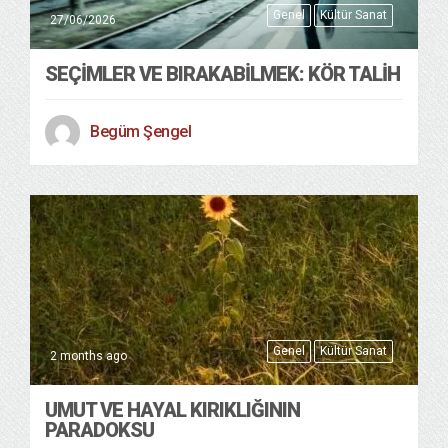
Genel
Kültür Sanat
27/06/2026
SEÇIMLER VE BIRAKABILMEK: KÖR TALIH
Begüm Şengel
Genel
Kültür Sanat
2 months ago
UMUT VE HAYAL KIRIKLIĞININ
PARADOKSU