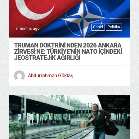
Genel
Politika
3 months ago
TRUMAN DOKTRINI’NDEN 2026 ANKARA
ZIRVESI’NE: TÜRKIYE’NIN NATO İÇINDEKI
JEOSTRATEJIK AĞIRLIĞI
Abdurrahman Göktaş