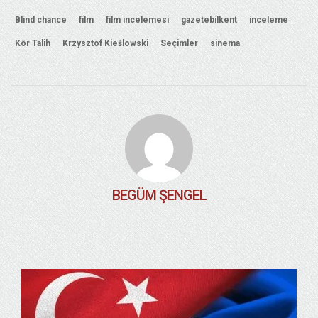
Blind chance
film
film incelemesi
gazetebilkent
inceleme
Kör Talih
Krzysztof Kieślowski
Seçimler
sinema
BEGÜM ŞENGEL