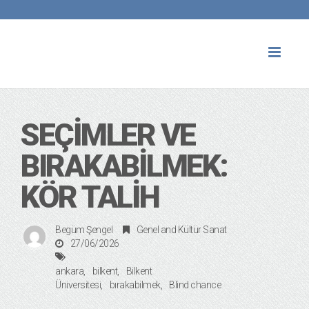
Toggl
naviga
SEÇIMLER VE
BIRAKABILMEK:
KÖR TALIH
Begüm Şengel
Genel
and
Kültür Sanat
27/06/2026
ankara
bilkent
Bilkent
Üniversitesi
bırakabilmek
Blind chance