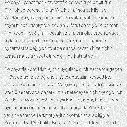
Polonyalı yönetmen Krzysztof Kieślowski’ye ait bir film.
Film, bir tıp öğrencisi olan Witek etrafında şekilleniyor.
Witek’in Varşova’ya giden bir treni yakalayabilmesinin tüm
hayatını nasıl değiştirebileceğini 3 farklı senaryo ile anlatan
film, kaderin değişimini büyük ve sıra dışı olaylardan ziyade
alelade gözüken bir seçime ya da zamanın saniyelik
oynamasına bağlıyor. Aynı zamanda hayatın bize hiçbir
zaman mutluluk vaat etmediğini de hatırlatıyor.
Polonya’da komünist rejimin uygulandığı bir zamanda geçen
hikâyede genç tıp öğrencisi Witek babasını kaybettikten
sonra dekandan izin alarak Varşova’ya bir yolculuğa çıkmak
ister. 3 senaryoda da farklı olan neredeyse hiçbir şey yoktur.
Witek istasyona girdiğinde aynı kadına çarpar, birasını içen
aynı adamın önünden geçer. İlk senaryoda Witek trene
yetişir ve trende tanıştığı yaşlı bir komünist aracılığıyla
Komünist Parti’ye katılır. Burada Witek’in oldukça önemli bir