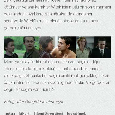
Belki çekildiği zamanın atmosferinden kaynaklı biraz
kötümser ve ana karakter Witek için mutlu bir son olmaması
bakımından hayal kırıklığına uğratsa da aslında her
senaryoda Witek’in mutlu olduğu birçok an da olması
gerçekçiliğini artırıyor.
İzlemesi kolay bir film olmasa da, en zor seçimin diğer
ihtimalleri bırakabilmek olduğunu anlatması bakımından
oldukça güzel, çünkü her seçim bir ihtimali gerçekleştirirken
başka ihtimalleri sonsuza kadar geride bırakır. Ve gerçekten
doğru bir seçim var mıdır ki?
Fotoğraflar Google’dan alınmıştır.
ankara
bilkent
Bilkent Üniversitesi
bırakabilmek