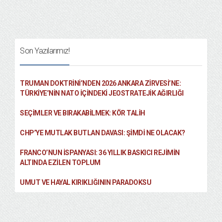
Son Yazılarımız!
TRUMAN DOKTRINI’NDEN 2026 ANKARA ZIRVESI’NE:
TÜRKIYE’NIN NATO İÇINDEKI JEOSTRATEJIK AĞIRLIĞI
SEÇIMLER VE BIRAKABILMEK: KÖR TALIH
CHP’YE MUTLAK BUTLAN DAVASI: ŞİMDİ NE OLACAK?
FRANCO’NUN İSPANYASI: 36 YILLIK BASKICI REJIMIN
ALTINDA EZILEN TOPLUM
UMUT VE HAYAL KIRIKLIĞININ PARADOKSU