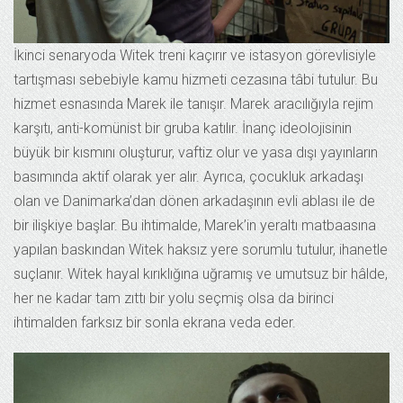
İkinci senaryoda Witek treni kaçırır ve istasyon görevlisiyle
tartışması sebebiyle kamu hizmeti cezasına tâbi tutulur. Bu
hizmet esnasında Marek ile tanışır. Marek aracılığıyla rejim
karşıtı, anti-komünist bir gruba katılır. İnanç ideolojisinin
büyük bir kısmını oluşturur, vaftiz olur ve yasa dışı yayınların
basımında aktif olarak yer alır. Ayrıca, çocukluk arkadaşı
olan ve Danimarka’dan dönen arkadaşının evli ablası ile de
bir ilişkiye başlar. Bu ihtimalde, Marek’in yeraltı matbaasına
yapılan baskından Witek haksız yere sorumlu tutulur, ihanetle
suçlanır. Witek hayal kırıklığına uğramış ve umutsuz bir hâlde,
her ne kadar tam zıttı bir yolu seçmiş olsa da birinci
ihtimalden farksız bir sonla ekrana veda eder.