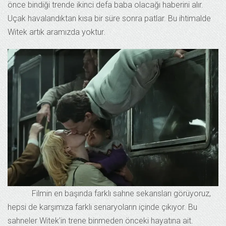
önce bindiği trende ikinci defa baba olacağı haberini alır.
Uçak havalandıktan kısa bir süre sonra patlar. Bu ihtimalde
Witek artık aramızda yoktur.
Filmin en başında farklı sahne sekansları görüyoruz,
hepsi de karşımıza farklı senaryoların içinde çıkıyor. Bu
sahneler Witek’in trene binmeden önceki hayatına ait.