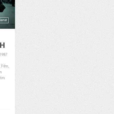
 Sanat
IH
 1987
 Film,
in
tını