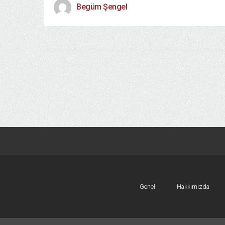
Begüm Şengel
Genel
Hakkımızda