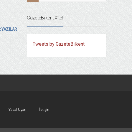
GazeteBilkent X’te!
 YAZILAR
Tweets by GazeteBilkent
Yasal Uyarı
İletişim