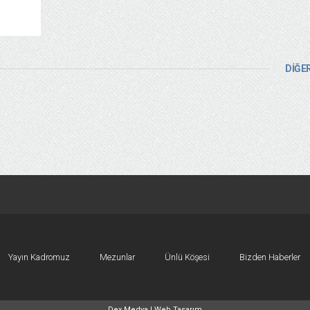
DİĞER
Yayın Kadromuz
Mezunlar
Ünlü Köşesi
Bizden Haberler
Dex Medya |
Web Tasarım