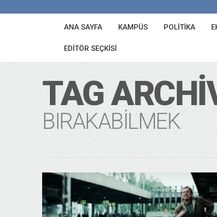
ANA SAYFA
KAMPÜS
POLITIKA
E
EDITÖR SEÇKISI
TAG ARCHI
BIRAKABILMEK