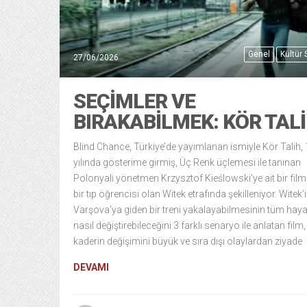
Genel
Kültür
27/06/2026
SEÇIMLER VE
BIRAKABILMEK: KÖR TAL
Blind Chance, Türkiye’de yayımlanan ismiyle Kör Talih,
yılında gösterime girmiş, Üç Renk üçlemesi ile tanınan
Polonyalı yönetmen Krzysztof Kieślowski’ye ait bir film.
bir tıp öğrencisi olan Witek etrafında şekilleniyor. Witek’
Varşova’ya giden bir treni yakalayabilmesinin tüm haya
nasıl değiştirebileceğini 3 farklı senaryo ile anlatan film,
kaderin değişimini büyük ve sıra dışı olaylardan ziyade
DEVAMI