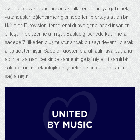
Uzun bir savaş dönemi sonrası ülkeleri bir araya getirmek,
vatandaşları eğlendirmek gibi hedefler ile ortaya atılan bir
fikir olan Eurovision, temellerini dünya genelindeki insanları
birleştirmek üzerine atmıştır. Başladığı senede katılımcılar
sadece 7 ülkeden oluşmuştur ancak bu sayı devamlı olarak
artış göstermiştir. Sade bir gösteri olarak atılmaya başlanan
adımlar zaman içerisinde sahnenin gelişimiyle ihtişamlı bir
hale gelmiştir. Teknolojik gelişmeler de bu duruma katkı
sağlamıştır.