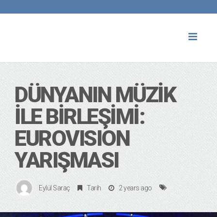
Toggl
naviga
DÜNYANIN MÜZİK
İLE BİRLEŞİMİ:
EUROVISION
YARIŞMASI
Eylül Saraç
Tarih
2 years ago