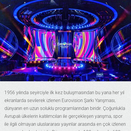
1956 yılında seyirciyle ilk kez buluşmasından bu yana her yıl
ekranlarda sevilerek izlenen Eurovision Şarkı Yarışması,
dünyanın en uzun soluklu programlarından biridir. Çoğunlukla
Avrupalı ülkelerin katılımcıları ile gerçekleşen yarışma, spor
ile ilgili olmayan uluslararası yayınlar arasında en çok izlenen