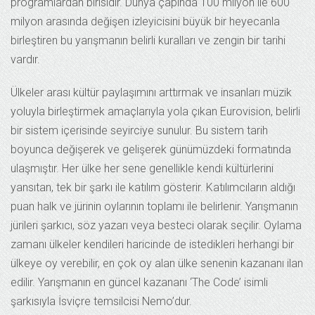
programlardan birisidir. Dünya çapında 100 milyon ile 600
milyon arasında değişen izleyicisini büyük bir heyecanla
birleştiren bu yarışmanın belirli kuralları ve zengin bir tarihi
vardır.
Ülkeler arası kültür paylaşımını arttırmak ve insanları müzik
yoluyla birleştirmek amaçlarıyla yola çıkan Eurovision, belirli
bir sistem içerisinde seyirciye sunulur. Bu sistem tarih
boyunca değişerek ve gelişerek günümüzdeki formatında
ulaşmıştır. Her ülke her sene genellikle kendi kültürlerini
yansıtan, tek bir şarkı ile katılım gösterir. Katılımcıların aldığı
puan halk ve jürinin oylarının toplamı ile belirlenir. Yarışmanın
jürileri şarkıcı, söz yazarı veya besteci olarak seçilir. Oylama
zamanı ülkeler kendileri haricinde de istedikleri herhangi bir
ülkeye oy verebilir, en çok oy alan ülke senenin kazananı ilan
edilir. Yarışmanın en güncel kazananı ‘The Code’ isimli
şarkısıyla İsviçre temsilcisi Nemo’dur.