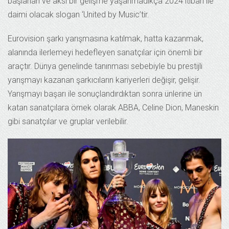
başlanan ve aksi bir gelişme yaşanmadıkça 2024 itibari ile
daimi olacak slogan ‘United by Music’tir.
Eurovision şarkı yarışmasına katılmak, hatta kazanmak,
alanında ilerlemeyi hedefleyen sanatçılar için önemli bir
araçtır. Dünya genelinde tanınması sebebiyle bu prestijli
yarışmayı kazanan şarkıcıların kariyerleri değişir, gelişir.
Yarışmayı başarı ile sonuçlandırdıktan sonra ünlerine ün
katan sanatçılara örnek olarak ABBA, Celine Dion, Maneskin
gibi sanatçılar ve gruplar verilebilir.