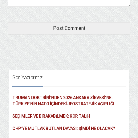
Son Yazılarımız!
TRUMAN DOKTRINI’NDEN 2026 ANKARA ZIRVESI’NE:
TÜRKIYE’NIN NATO İÇINDEKI JEOSTRATEJIK AĞIRLIĞI
SEÇIMLER VE BIRAKABILMEK: KÖR TALIH
CHP’YE MUTLAK BUTLAN DAVASI: ŞİMDİ NE OLACAK?