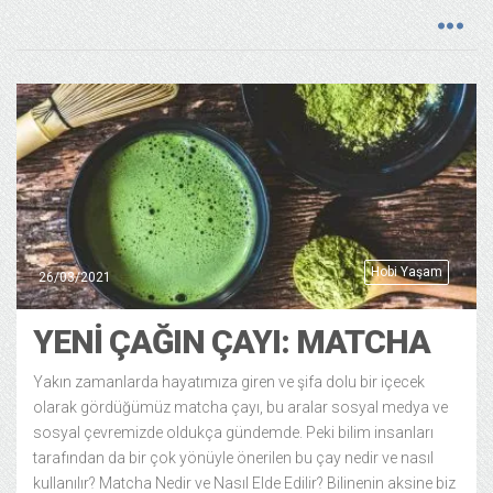
Hobi Yaşam
26/03/2021
YENI ÇAĞIN ÇAYI: MATCHA
Yakın zamanlarda hayatımıza giren ve şifa dolu bir içecek
olarak gördüğümüz matcha çayı, bu aralar sosyal medya ve
sosyal çevremizde oldukça gündemde. Peki bilim insanları
tarafından da bir çok yönüyle önerilen bu çay nedir ve nasıl
kullanılır? Matcha Nedir ve Nasıl Elde Edilir? Bilinenin aksine biz