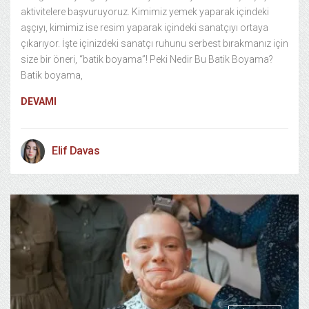
aktivitelere başvuruyoruz. Kimimiz yemek yaparak içindeki
aşçıyı, kimimiz ise resim yaparak içindeki sanatçıyı ortaya
çıkarıyor. İşte içinizdeki sanatçı ruhunu serbest bırakmanız için
size bir öneri, “batik boyama”! Peki Nedir Bu Batik Boyama?
Batik boyama,
DEVAMI
Elif Davas