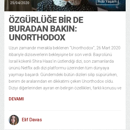
Hobi Yaşam
25/04/2020
ÖZGÜRLÜĞE BİR DE
BURADAN BAKIN:
UNORTHODOX
Uzun zamandır merakla beklenen “Unorthodox”, 26 Mart 2020
itibariyle diziseverlerin bekleyişine bir son verdi. Başrolünü
İsrail kökenli Shira Haas’ın üstlendiği dizi, son zamanlarda
ününü Netflix adlı dizi platformu üzerinden tüm dünyaya
yaymayı başardı. Gündemdeki bütün dizileri silip süpürürken,
benim de aralarından en dikkatimi çeken Unorthodox oldu.
Diziyi diğerlerinden ayıran en belirgin özellikleri, farklı konusu ve
DEVAMI
Elif Davas