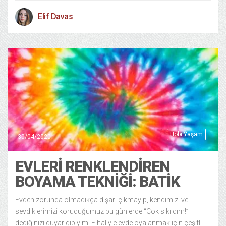
Elif Davas
Hobi Yaşam
30/04/2020
EVLERİ RENKLENDİREN
BOYAMA TEKNİĞİ: BATİK
Evden zorunda olmadıkça dışarı çıkmayıp, kendimizi ve
sevdiklerimizi koruduğumuz bu günlerde “Çok sıkıldım!”
dediğinizi duyar gibiyim. E haliyle evde oyalanmak için çeşitli