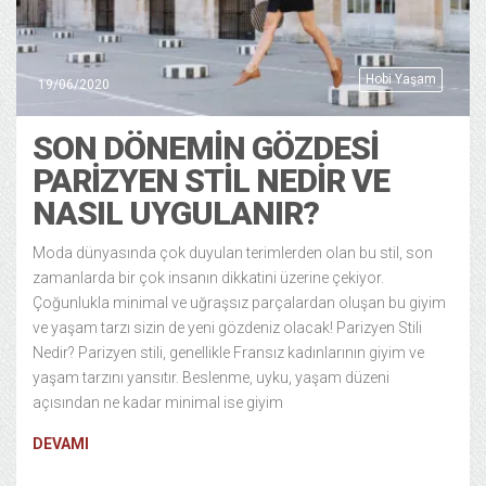
Hobi Yaşam
19/06/2020
SON DÖNEMIN GÖZDESI
PARIZYEN STIL NEDIR VE
NASIL UYGULANIR?
Moda dünyasında çok duyulan terimlerden olan bu stil, son
zamanlarda bir çok insanın dikkatini üzerine çekiyor.
Çoğunlukla minimal ve uğraşsız parçalardan oluşan bu giyim
ve yaşam tarzı sizin de yeni gözdeniz olacak! Parizyen Stili
Nedir? Parizyen stili, genellikle Fransız kadınlarının giyim ve
yaşam tarzını yansıtır. Beslenme, uyku, yaşam düzeni
açısından ne kadar minimal ise giyim
DEVAMI