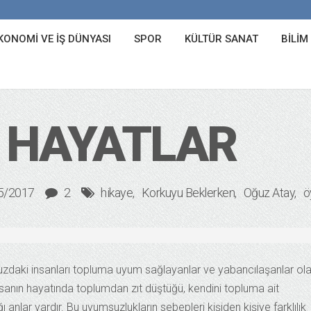
KONOMI VE İŞ DÜNYASI
SPOR
KÜLTÜR SANAT
BILIM
 HAYATLAR
5/2017
2
hikaye
Korkuyu Beklerken
Oğuz Atay
ö
zdaki insanları topluma uyum sağlayanlar ve yabancılaşanlar ol
nsanın hayatında toplumdan zıt düştüğü, kendini topluma ait
lar vardır. Bu uyumsuzlukların sebepleri kişiden kişiye farklılık