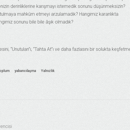
izin derinliklerine karışmayı istemedik sonunu düşünmeksizin?
unutulmaya mahkûm etmeyi arzulamadık? Hangimiz karanlıkta
imiz sonunu bile bile âşık olmadık?
ini, “Unutulan”ı, “Tahta At”ı ve daha fazlasını bir solukta keşfetm
oplum
yabancılaşma
Yalnızlık
rencisi