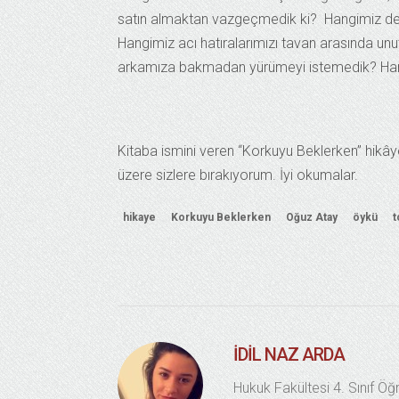
satın almaktan vazgeçmedik ki? Hangimiz den
Hangimiz acı hatıralarımızı tavan arasında 
arkamıza bakmadan yürümeyi istemedik? Hang
Kitaba ismini veren “Korkuyu Beklerken” hikâyes
üzere sizlere bırakıyorum. İyi okumalar.
hikaye
Korkuyu Beklerken
Oğuz Atay
öykü
t
İDIL NAZ ARDA
Hukuk Fakültesi 4. Sınıf Öğ