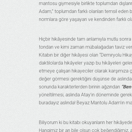
mantosu giymesiyle birlikte toplumdan dışlanm
Adam,” toplumdan farklı olanları temsil eden bi
normlara göre yaşayan ve kendinden farklı ola
Hiçbir hikâyesinde tam anlamıyla mutlu sonr
tondan ve kimi zaman mübalağadan taviz verm
Kitabın bir diğer hikâyesi olan “Demiryolu Hika
daktilolarda hikâyeler yazıp bu hikâyeleri gel
etmeye çalışan hikayeciler olarak karşımıza çık
değer görmesi gerektiğini düşünse de aslında y
sonunda karakterlerden birinin ağzından
“Ben
yöneltilmesi, aslında Atay’ın döneminde gerekli i
buradayız aslında! Beyaz Mantolu Adam’ın man
Biliyorum ki bu kitabı okuyanların her hikâyed
Hangimiz bir an bile olsun çok beğendiğimiz, 