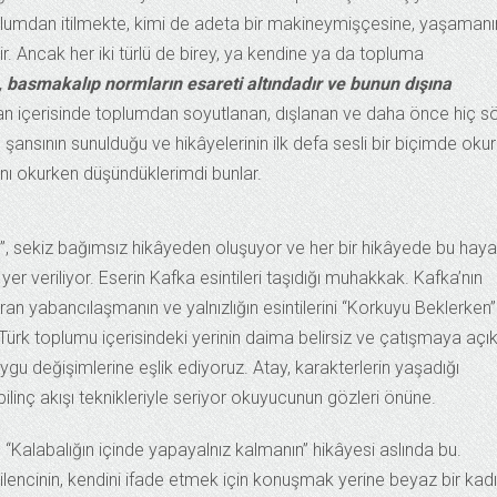
plumdan itilmekte, kimi de adeta bir makineymişçesine, yaşamanı
. Ancak her iki türlü de birey, ya kendine ya da topluma
 basmakalıp normların esareti altındadır ve bunun dışına
 içerisinde toplumdan soyutlanan, dışlanan ve daha önce hiç s
şansının sunulduğu ve hikâyelerinin ilk defa sesli bir biçimde oku
bını okurken düşündüklerimdi bunlar.
”, sekiz bağımsız hikâyeden oluşuyor ve her bir hikâyede bu haya
er veriliyor. Eserin Kafka esintileri taşıdığı muhakkak. Kafka’nın
an yabancılaşmanın ve yalnızlığın esintilerini “Korkuyu Beklerken
rk toplumu içerisindeki yerinin daima belirsiz ve çatışmaya açı
gu değişimlerine eşlik ediyoruz. Atay, karakterlerin yaşadığı
bilinç akışı teknikleriyle seriyor okuyucunun gözleri önüne.
alabalığın içinde yapayalnız kalmanın” hikâyesi aslında bu.
dilencinin, kendini ifade etmek için konuşmak yerine beyaz bir kad