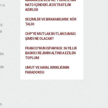
ANKARA ZIRVESI’NE: TÜRKIYE’NIN
n o
NATO İÇINDEKI JEOSTRATEJIK
AĞIRLIĞI
SEÇIMLER VE BIRAKABILMEK: KÖR
TALIH
öz
ra
CHP’YE MUTLAK BUTLAN DAVASI:
ŞİMDİ NE OLACAK?
FRANCO’NUN İSPANYASI: 36 YILLIK
BASKICI REJIMIN ALTINDA EZILEN
tın
TOPLUM
”de
UMUT VE HAYAL KIRIKLIĞININ
PARADOKSU
k
ın