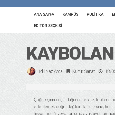
ANA SAYFA
KAMPÜS
POLITIKA
E
EDITÖR SEÇKISI
KAYBOLAN
İdil Naz Arda
Kültür Sanat
18/0
Çoğu kişinin düşündüğünün aksine, toplumumu
etiketlemek doğru değildir. Tam tersine, her i
hissetmediği veya topluma ayak uyduramadığı an