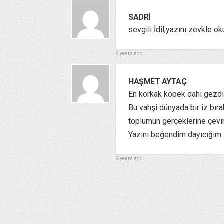
SADRİ
sevgili İdil,yazını zevkle
9 years ago
HAŞMET AYTAÇ
En korkak köpek dahi gezdiği
Bu vahşi dünyada bir iz bır
toplumun gerçeklerine çevi
Yazını beğendim dayıcığım. 
9 years ago