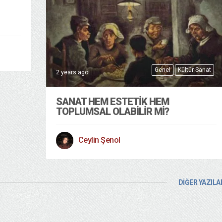
Genel
Kültür Sanat
2 years ago
SANAT HEM ESTETIK HEM
TOPLUMSAL OLABILIR MI?
Ceylin Şenol
DİĞER YAZILA