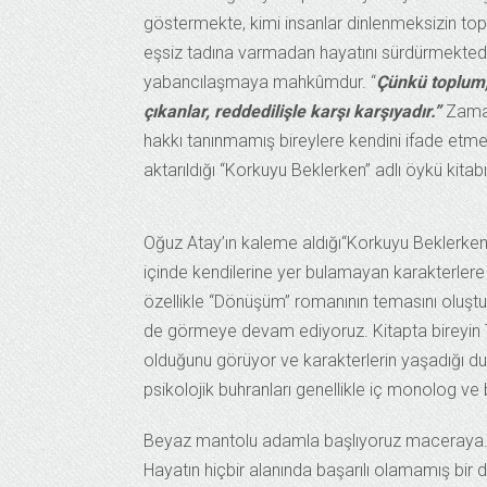
göstermekte, kimi insanlar dinlenmeksizin to
eşsiz tadına varmadan hayatını sürdürmektedir
yabancılaşmaya mahkûmdur. “
Çünkü toplum,
çıkanlar, reddedilişle karşı karşıyadır.”
Zaman
hakkı tanınmamış bireylere kendini ifade etme 
aktarıldığı “Korkuyu Beklerken” adlı öykü kita
Oğuz Atay’ın kaleme aldığı“Korkuyu Beklerken
içinde kendilerine yer bulamayan karakterlere y
özellikle “Dönüşüm” romanının temasını oluştur
de görmeye devam ediyoruz. Kitapta bireyin Tü
olduğunu görüyor ve karakterlerin yaşadığı duy
psikolojik buhranları genellikle iç monolog ve 
Beyaz mantolu adamla başlıyoruz maceraya. “K
Hayatın hiçbir alanında başarılı olamamış bir 