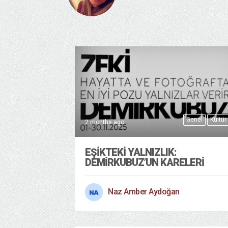
Genel
Kültür
2 months ago
EŞIKTEKI YALNIZLIK:
DEMIRKUBUZ’UN KARELERI
Naz Amber Aydoğan