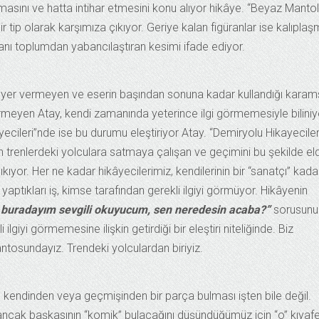
asını ve hatta intihar etmesini konu alıyor hikâye. “Beyaz Manto
r tip olarak karşımıza çıkıyor. Geriye kalan figüranlar ise kalıplaş
nı toplumdan yabancılaştıran kesimi ifade ediyor.
a yer vermeyen ve eserin başından sonuna kadar kullandığı karam
eyen Atay, kendi zamanında yeterince ilgi görmemesiyle biliniy
yecileri”nde ise bu durumu eleştiriyor Atay. “Demiryolu Hikayeciler
en trenlerdeki yolculara satmaya çalışan ve geçimini bu şekilde el
ıyor. Her ne kadar hikâyecilerimiz, kendilerinin bir “sanatçı” kada
aptıkları iş, kimse tarafından gerekli ilgiyi görmüyor. Hikâyenin
 buradayım sevgili okuyucum, sen neredesin acaba?”
sorusunu
lgiyi görmemesine ilişkin getirdiği bir eleştiri niteliğinde. Biz
tosundayız. Trendeki yolculardan biriyiz.
e kendinden veya geçmişinden bir parça bulması işten bile değil.
ancak başkasının “komik” bulacağını düşündüğümüz için “o” kıyafe