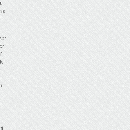
lu
mış
sar
or.
i”
de
r
n
ti