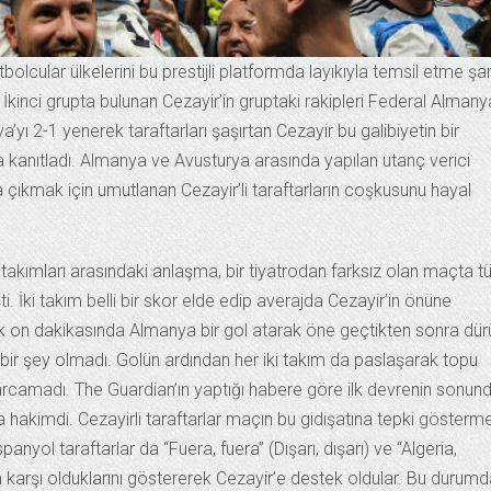
tbolcular ülkelerini bu prestijli platformda layıkıyla temsil etme şa
ı. İkinci grupta bulunan Cezayir’in gruptaki rakipleri Federal Almany
’yı 2-1 yenerek taraftarları şaşırtan Cezayir bu galibiyetin bir
 kanıtladı. Almanya ve Avusturya arasında yapılan utanç verici
tura çıkmak için umutlanan Cezayir’li taraftarların coşkusunu hayal
akımları arasındaki anlaşma, bir tiyatrodan farksız olan maçta 
i. İki takım belli bir skor elde edip averajda Cezayir’in önüne
lk on dakikasında Almanya bir gol atarak öne geçtikten sonra dür
bir şey olmadı. Golün ardından her iki takım da paslaşarak topu
harcamadı. The Guardian’ın yaptığı habere göre ilk devrenin sonun
va hakimdi. Cezayirli taraftarlar maçın bu gidişatına tepki gösterm
spanyol taraftarlar da “Fuera, fuera” (Dışarı, dışarı) ve “Algeria,
aka karşı olduklarını göstererek Cezayir’e destek oldular. Bu durum