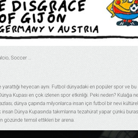
Calcio, Soccer …
e yarattığı heyecan aynı. Futbol dünyadaki en popüler spor ve bu
Dünya Kupası en çok izlenen spor etkinliği. Peki neden? Kulağa n
zlası; dünya çapında milyonlarca insan için futbol bir nevi kültürel
çok insan Dünya Kupasında takımlarına tezahürat yapar çünkü buras
ın gözünde temsil ettikleri bir arena.