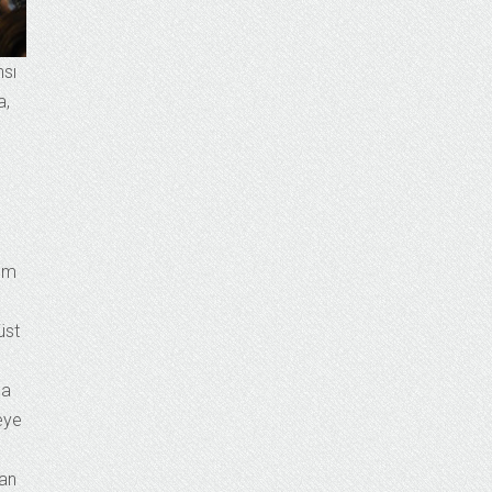
nsı
a,
tüm
üst
da
eye
dan