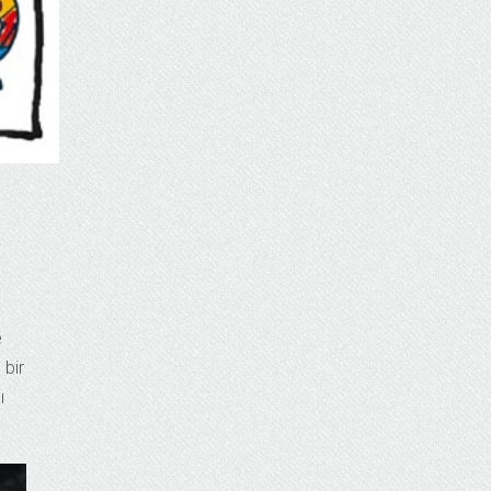
e
 bir
ı