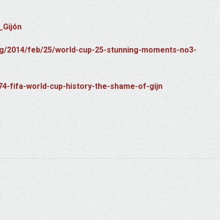
_Gijón
log/2014/feb/25/world-cup-25-stunning-moments-no3-
74-fifa-world-cup-history-the-shame-of-gijn