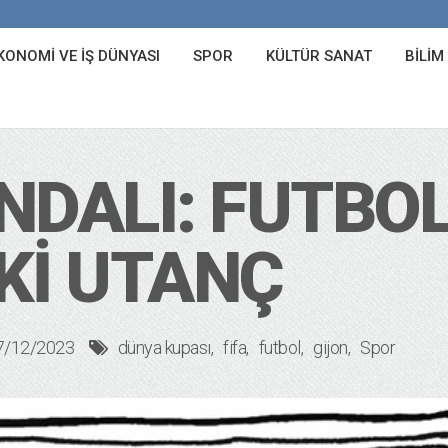
KONOMI VE İŞ DÜNYASI
SPOR
KÜLTÜR SANAT
BILIM
NDALI: FUTBO
KI UTANÇ
7/12/2023
dünya kupası
fifa
futbol
gijon
Spor