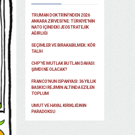
TRUMAN DOKTRINI’NDEN 2026
ANKARA ZIRVESI’NE: TÜRKIYE’NIN
NATO İÇINDEKI JEOSTRATEJIK
AĞIRLIĞI
SEÇIMLER VE BIRAKABILMEK: KÖR
TALIH
CHP’YE MUTLAK BUTLAN DAVASI:
ŞİMDİ NE OLACAK?
FRANCO’NUN İSPANYASI: 36 YILLIK
BASKICI REJIMIN ALTINDA EZILEN
TOPLUM
UMUT VE HAYAL KIRIKLIĞININ
PARADOKSU