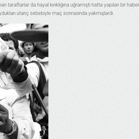
man taraftarlar da hayal kırıklığına uğramıştı hatta yapılan bir habe
duydukları utanç sebebiyle maç sonrasında yakmışlardı.