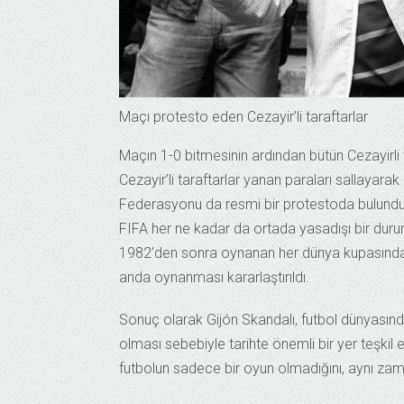
Maçı protesto eden Cezayir’li taraftarlar
Maçın 1-0 bitmesinin ardından bütün Cezayirli tar
Cezayir’li taraftarlar yanan paraları sallayar
Federasyonu da resmi bir protestoda bulundu 
FIFA her ne kadar da ortada yasadışı bir duru
1982’den sonra oynanan her dünya kupasında g
anda oynanması kararlaştırıldı.
Sonuç olarak Gijón Skandalı, futbol dünyasında 
olması sebebiyle tarihte önemli bir yer teşkil
futbolun sadece bir oyun olmadığını, aynı zama