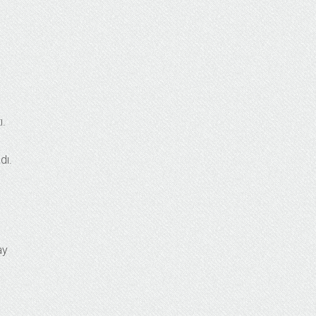
ı.
dı.
ay