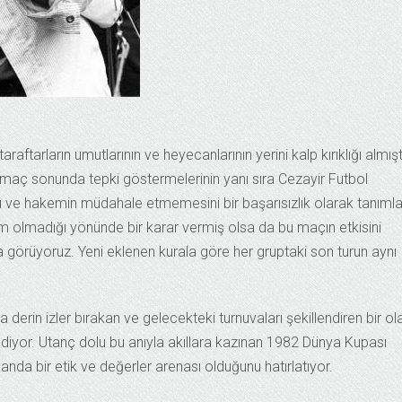
aftarların umutlarının ve heyecanlarının yerini kalp kırıklığı almışt
ak maç sonunda tepki göstermelerinin yanı sıra Cezayir Futbol
ve hakemin müdahale etmemesini bir başarısızlık olarak tanımla
m olmadığı yönünde bir karar vermiş olsa da bu maçın etkisini
örüyoruz. Yeni eklenen kurala göre her gruptaki son turun aynı
derin izler bırakan ve gelecekteki turnuvaları şekillendiren bir ol
 ediyor. Utanç dolu bu anıyla akıllara kazınan 1982 Dünya Kupası
nda bir etik ve değerler arenası olduğunu hatırlatıyor.