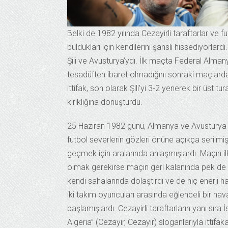
Belki de 1982 yılında Cezayirli taraftarlar ve fu
buldukları için kendilerini şanslı hissediyorlard
Şili ve Avusturya’ydı. İlk maçta Federal Almanya
tesadüften ibaret olmadığını sonraki maçlarda
ittifak, son olarak Şili’yi 3-2 yenerek bir üst 
kırıklığına dönüştürdü.
25 Haziran 1982 günü, Almanya ve Avusturya t
futbol severlerin gözleri önüne açıkça serilmişt
geçmek için aralarında anlaşmışlardı. Maçın i
olmak gerekirse maçın geri kalanında pek de 
kendi sahalarında dolaştırdı ve de hiç enerji 
iki takım oyuncuları arasında eğlenceli bir ha
başlamışlardı. Cezayirli taraftarların yanı sıra İ
Algeria” (Cezayir, Cezayir) sloganlarıyla ittif