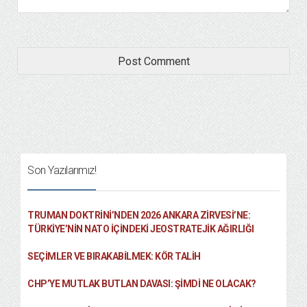
Son Yazılarımız!
TRUMAN DOKTRINI’NDEN 2026 ANKARA ZIRVESI’NE:
TÜRKIYE’NIN NATO İÇINDEKI JEOSTRATEJIK AĞIRLIĞI
SEÇIMLER VE BIRAKABILMEK: KÖR TALIH
CHP’YE MUTLAK BUTLAN DAVASI: ŞİMDİ NE OLACAK?