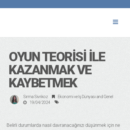
Toggl
naviga
OYUN TEORISI ILE
KAZANMAK VE
KAYBETMEK
Sırma Sivrikoz
Ekonomi ve Iş Dünyası
and
Genel
19/04/2024
Belirli durumlarda nasıl davranacağınızı düşünmek için ne