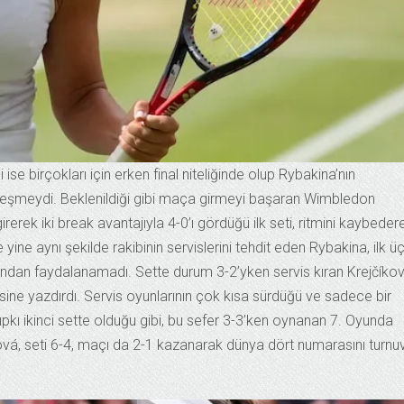
e birçokları için erken final niteliğinde olup Rybakina’nın
eşleşmeydi. Beklenildiği gibi maça girmeyi başaran Wimbledon
rek iki break avantajıyla 4-0’ı gördüğü ilk seti, ritmini kaybeder
yine aynı şekilde rakibinin servislerini tehdit eden Rybakina, ilk ü
ından faydalanamadı. Sette durum 3-2’yken servis kıran Krejčíkov
ne yazdırdı. Servis oyunlarının çok kısa sürdüğü ve sadece bir
ıpkı ikinci sette olduğu gibi, bu sefer 3-3’ken oynanan 7. Oyunda
ková, seti 6-4, maçı da 2-1 kazanarak dünya dört numarasını turnu