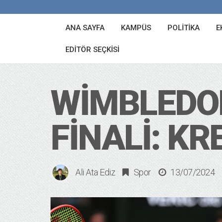
ANA SAYFA
KAMPÜS
POLITIKA
E
EDITÖR SEÇKISI
WIMBLEDON
FINALI: K
Ali Ata Ediz
Spor
13/07/2024