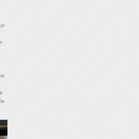
bir
en
şer
le
 da