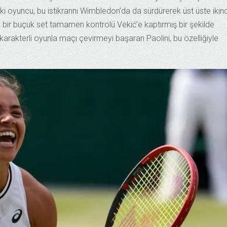
 oyuncu, bu istikrarını Wimbledon’da da sürdürerek üst üste ikinc
 bir buçuk set tamamen kontrolü Vekić’e kaptırmış bir şekilde
rakterli oyunla maçı çevirmeyi başaran Paolini, bu özelliğiyle