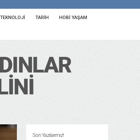
 TEKNOLOJI
TARIH
HOBI YAŞAM
ADINLAR
LINI
Son Yazılarımız!