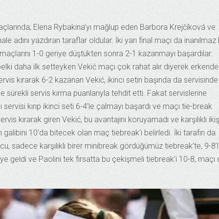
açlarında; Elena Rybakina’yı mağlup eden Barbora Krejčíková ve
le adını yazdıran taraflar oldular. İki yarı final maçı da inanılmaz 
t de maçlarını 1-0 geriye düştükten sonra 2-1 kazanmayı başardılar.
 belki daha ilk setteyken Vekić maçı çok rahat alır diyerek erkend
z servis kırarak 6-2 kazanan Vekić, ikinci setin başında da servisinde
e sürekli servis kırma puanlarıyla tehdit etti. Fakat servislerine
ı servisi kırıp ikinci seti 6-4’le çalmayı başardı ve maçı tie-break
ervis kırarak giren Vekić, bu avantajını koruyamadı ve karşılıklı iki
alibini 10’da bitecek olan maç tiebreak’i belirledi. İki tarafın da
cu, sadece karşılıklı birer minibreak gördüğümüz tiebreak’te, 9-8’
i’ye geldi ve Paolini tek fırsatta bu çekişmeli tiebreak’i 10-8, maçı