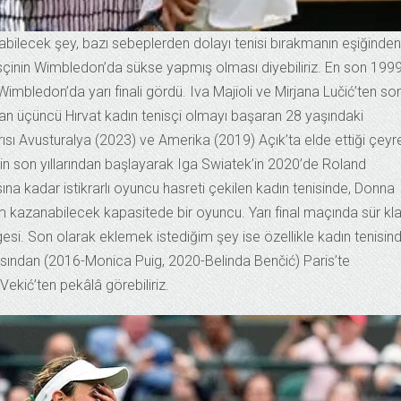
labilecek şey, bazı sebeplerden dolayı tenisi bırakmanın eşiğinden
nisçinin Wimbledon’da sükse yapmış olması diyebiliriz. En son 199
, Wimbledon’da yarı finali gördü. Iva Majioli ve Mirjana Lučić’ten so
an üçüncü Hırvat kadın tenisçi olmayı başaran 28 yaşındaki
ısı Avusturalya (2023) ve Amerika (2019) Açık’ta elde ettiği çeyr
inin son yıllarından başlayarak Iga Swiatek’in 2020’de Roland
a kadar istikrarlı oyuncu hasreti çekilen kadın tenisinde, Donna
lam kazanabilecek kapasitede bir oyuncu. Yarı final maçında sür kl
gesi. Son olarak eklemek istediğim şey ise özellikle kadın tenisin
ısından (2016-Monica Puig, 2020-Belinda Benčić) Paris’te
ekić’ten pekâlâ görebiliriz.