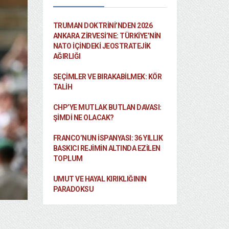
TRUMAN DOKTRINI’NDEN 2026
ANKARA ZIRVESI’NE: TÜRKIYE’NIN
NATO İÇINDEKI JEOSTRATEJIK
AĞIRLIĞI
SEÇIMLER VE BIRAKABILMEK: KÖR
TALIH
CHP’YE MUTLAK BUTLAN DAVASI:
ŞİMDİ NE OLACAK?
FRANCO’NUN İSPANYASI: 36 YILLIK
BASKICI REJIMIN ALTINDA EZILEN
TOPLUM
UMUT VE HAYAL KIRIKLIĞININ
PARADOKSU