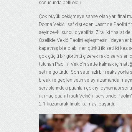
sonucunda belli oldu.
Çok büyük çekişmeye sahne olan yarı final m
Donna Vekić’i saf dışı eden Jasmine Paolini fina
seyir zevki sundu diyebiliriz. Zira, iki finalis
Özellikle Vekić-Paolini eşleşmesini izleyenler
kapatmış bile olabilirler; çünkü ilk seti iki ke
çok güçlü bir görüntü çizerek rakip servisleri d
tutunan Paolini, Vekić’in sette kalmak için attığ
setine götürdü. Son sete hızlı bir reaksiyonla s
break ile geçilen setin ve aynı zamanda maçın g
servislerindeki puanları çok iyi oynaması sonu
ilk maç puanı fırsatı Vekić’in servisinde Paolin
2-1 kazanarak finale kalmayı başardı.