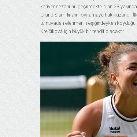
kariyer sezonunu geçirmekte olan 28 yaşındaki
Grand Slam finalini oynamaya hak kazandı. İlk
turnuvadan elenmenin eşiğindeyken koyduğu ka
Krejčíková için büyük bir tehdit olacaktır.