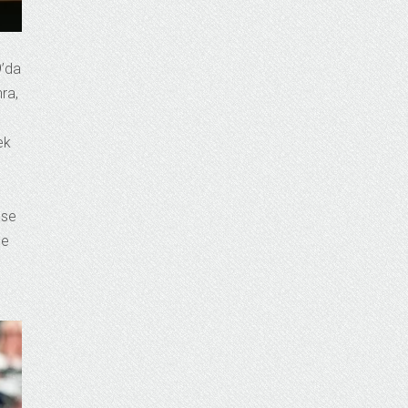
9’da
nra,
ek
ase
de