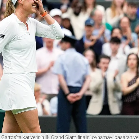
d Garros’ta kariyerinin ilk Grand Slam finalini oynamayı başaran ve