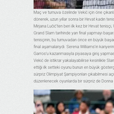
Maç ve turnuva özelinde Vekić için öne çıkarı
dönerek, uzun yıllar sonra bir Hırvat kadın te
Mirjana Lučić’ten beri ilk kez bir Hırvat tenisçi
Grand Slam tarihinde yarı final yapmayı başar
tenisçinin, bu turnuvadan önce en büyük başar
final aşamalarıydı. Serena Williams’ın kariyer
Garros’u kazanmasıyla piyasaya giriş yapmasın
Vekić de istikrar yakalayabilirse kesinlikle S
ettiği ilk setteki oyunu bunun en büyük göster
sürpriz Olimpiyat Şampiyonları çıkabilmesi aç
düzenlenecek oyunlarda bir sürpriz de Donna V