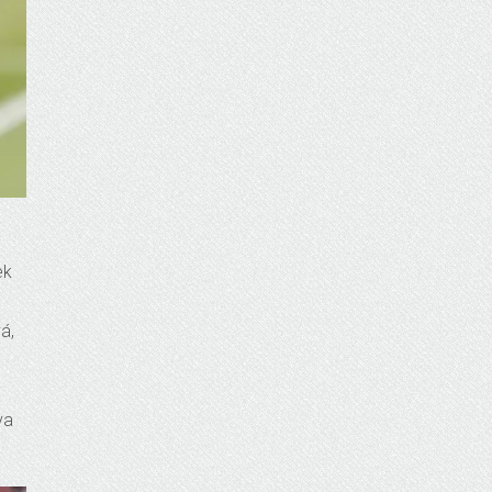
ek
ç
á,
va