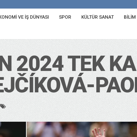
KONOMI VE İŞ DÜNYASI
SPOR
KÜLTÜR SANAT
BILIM
 2024 TEK K
REJČÍKOVÁ-PAO