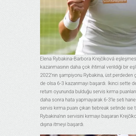
Elena Rybakina-Barbora Krejčíková eşleşmesi is
kazanmasının daha çok ihtimal verildiği bir 
2022’nin şampiyonu Rybakina, üst perdeden gire
de olsa 6-3 kazanmayı başardı. İkinci sette de 
return oyununda bulduğu servis kırma puanlar
daha sonra hata yapmayarak 6-3’le seti hanesi
servis kırma puanı çıkan tiebreak setinde ise t
Rybakina’nın servisini kırmayı başaran Krejčí
dışına itmeyi başardı.