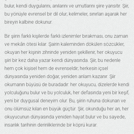
bulur, kendi duygularını, anılarını ve umutlarını şiire yansıtır. Şiir,
bu yönüyle evrensel bir dil olur; kelimeler, sınırları aşarak her
bireyin kalbine dokunur.
Bir şiirin farklı kişilerde farklı izlenimler bırakması, onu zaman
ve mekân ötesi kılar. Şairin kaleminden dökülen sözcükler,
okuyan her kişinin zihninde yeniden şekillenir, her okuyucu
şiiri bir kez daha yazar kendi dünyasında. Şiir, bu nedenle
hem çok kişisel hem de evrenseldir; herkesin içsel
dünyasında yeniden doğar, yeniden anlam kazanır. Şiir
okumanın büyüsü de buradadır: her okuyucu, dizelerde kendi
yolculuğunu bulur ve bu yolculuk, her defasında yeni bir keşif,
yeni bir duygusal deneyim olur. Bu, şiirin ruhuna dokunan ve
onu ölümsüz kılan en büyük güçtür. Şiir, okunduğu her an, her
okuyucunun dünyasında yeniden hayat bulur ve bu sayede,
insanlık tarihinin derinliklerinde bir köprü kurar.