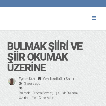
Toggl
naviga
BULMAK ŞIIRI VE
ŞIIR OKUMAK
ÜZERINE
Eymen Kurt
Genel
and
Kültür Sanat
3 years ago
Bulmak
Erdem Bayazıt
şiir
Şiir Okumak
Üzerine
Yedi Güzel Adam