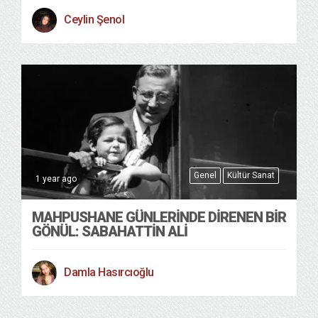
Ceylin Şenol
Genel
Kültür Sanat
1 year ago
MAHPUSHANE GÜNLERINDE DIRENEN BIR
GÖNÜL: SABAHATTIN ALI
Damla Hasırcıoğlu