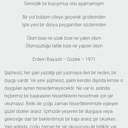
Sensizlik bir kuyuymuş onu aşamamışım
Bir yol buldum öteye geçerek gözlerinden
İşte yeni bir dünya peygamber sözlerinden
Ölüm bize ne uzak bize ne yakın ölüm
Ölümsüzlüğü tattık bize ne yapsın ölüm
Erdem Bayazıt – Güzlek – 1971
Şüphesiz, her şairi yazdığı şiiri yazmaya iten bir neden, bir
duygu vardır. Ve yine şüphesiz, şairin kendisi dışında kimse o
duyguları aynen hissedemeyecektir. Ne var ki, aslında
hiçbirimiz bir başkasının hissettiklerini hissetmek için şiir
okumayız. Belki de çoğu zaman hissettiklerimizle eşleşen
güzel dizeler ararız. İçimizde yeşeren bir duyguya veya
geleceğe dair bir beklentimize bir kapı ararız şiir okurken.
Yani aslında, çoğu zaman bir şiir okuyucusu ile birlikte var