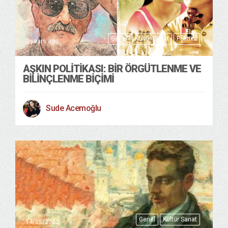
Genel
Kültür Sanat
Politika
2 years ago
AŞKIN POLİTİKASI: BİR ÖRGÜTLENME VE
BİLİNÇLENME BİÇİMİ
Sude Acemoğlu
Genel
Kültür Sanat
14/05/2025