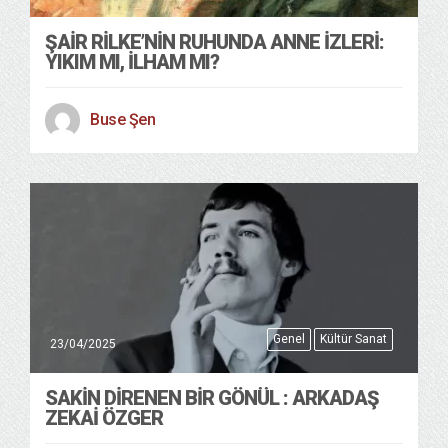
ŞAIR RILKE’NIN RUHUNDA ANNE İZLERI:
YIKIM MI, İLHAM MI?
Buse Şen
Genel
Kültür Sanat
23/04/2025
SAKIN DIRENEN BIR GÖNÜL : ARKADAŞ
ZEKAI ÖZGER