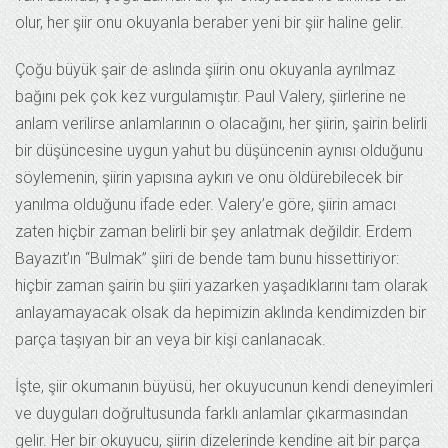
olur, her şiir onu okuyanla beraber yeni bir şiir haline gelir.
Çoğu büyük şair de aslında şiirin onu okuyanla ayrılmaz
bağını pek çok kez vurgulamıştır. Paul Valery, şiirlerine ne
anlam verilirse anlamlarının o olacağını, her şiirin, şairin belirli
bir düşüncesine uygun yahut bu düşüncenin aynısı olduğunu
söylemenin, şiirin yapısına aykırı ve onu öldürebilecek bir
yanılma olduğunu ifade eder. Valery’e göre, şiirin amacı
zaten hiçbir zaman belirli bir şey anlatmak değildir. Erdem
Bayazıt’ın “Bulmak” şiiri de bende tam bunu hissettiriyor:
hiçbir zaman şairin bu şiiri yazarken yaşadıklarını tam olarak
anlayamayacak olsak da hepimizin aklında kendimizden bir
parça taşıyan bir an veya bir kişi canlanacak.
İşte, şiir okumanın büyüsü, her okuyucunun kendi deneyimleri
ve duyguları doğrultusunda farklı anlamlar çıkarmasından
gelir. Her bir okuyucu, şiirin dizelerinde kendine ait bir parça