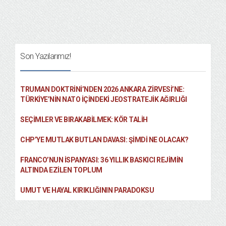
Son Yazılarımız!
TRUMAN DOKTRINI’NDEN 2026 ANKARA ZIRVESI’NE:
TÜRKIYE’NIN NATO İÇINDEKI JEOSTRATEJIK AĞIRLIĞI
SEÇIMLER VE BIRAKABILMEK: KÖR TALIH
CHP’YE MUTLAK BUTLAN DAVASI: ŞİMDİ NE OLACAK?
FRANCO’NUN İSPANYASI: 36 YILLIK BASKICI REJIMIN
ALTINDA EZILEN TOPLUM
UMUT VE HAYAL KIRIKLIĞININ PARADOKSU