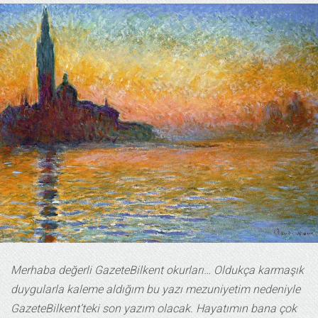
Merhaba değerli GazeteBilkent okurları… Oldukça karmaşık
duygularla kaleme aldığım bu yazı mezuniyetim nedeniyle
GazeteBilkent’teki son yazım olacak. Hayatımın bana çok