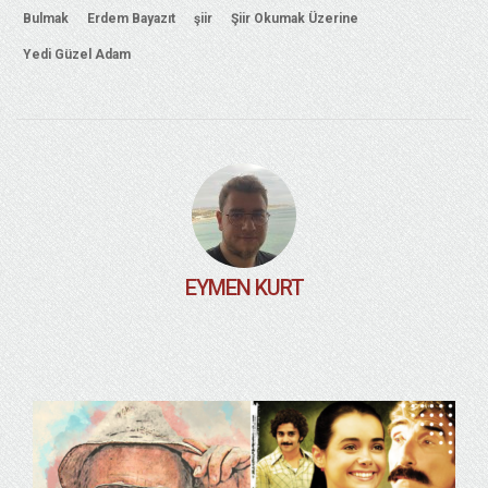
Bulmak
Erdem Bayazıt
şiir
Şiir Okumak Üzerine
Yedi Güzel Adam
EYMEN KURT