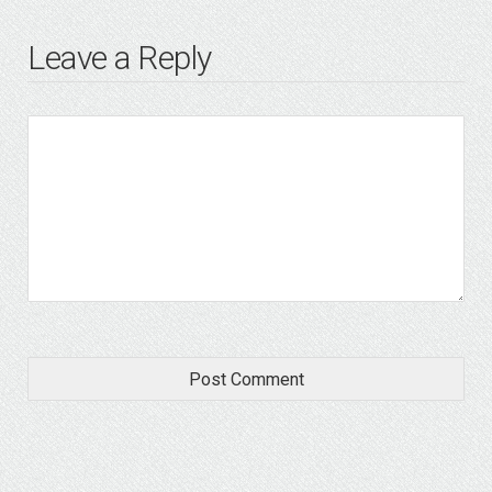
Leave a Reply