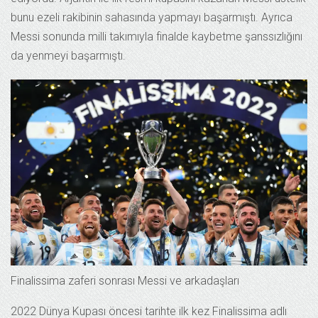
bunu ezeli rakibinin sahasında yapmayı başarmıştı. Ayrıca
Messi sonunda milli takımıyla finalde kaybetme şanssızlığını
da yenmeyi başarmıştı.
Finalissima zaferi sonrası Messi ve arkadaşları
2022 Dünya Kupası öncesi tarihte ilk kez Finalissima adlı