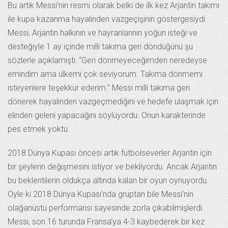
Bu artık Messi’nin resmi olarak belki de ilk kez Arjantin takımı
ile kupa kazanma hayalinden vazgeçişinin göstergesiydi.
Messi, Arjantin halkının ve hayranlarının yoğun isteği ve
desteğiyle 1 ay içinde milli takıma geri döndüğünü şu
sözlerle açıklamıştı: “Geri dönmeyeceğimden neredeyse
emindim ama ülkemi çok seviyorum. Takıma dönmemi
isteyenlere teşekkür ederim.” Messi milli takıma geri
dönerek hayalinden vazgeçmediğini ve hedefe ulaşmak için
elinden geleni yapacağını söylüyordu. Onun karakterinde
pes etmek yoktu.
2018 Dünya Kupası öncesi artık futbolseverler Arjantin için
bir şeylerin değişmesini istiyor ve bekliyordu. Ancak Arjantin
bu beklentilerin oldukça altında kalan bir oyun oynuyordu.
Öyle ki 2018 Dünya Kupası’nda gruptan bile Messi’nin
olağanüstü performansı sayesinde zorla çıkabilmişlerdi.
Messi, son 16 turunda Fransa’ya 4-3 kaybederek bir kez