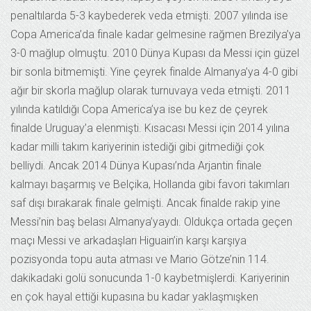
penaltılarda 5-3 kaybederek veda etmişti. 2007 yılında ise
Copa America’da finale kadar gelmesine rağmen Brezilya’ya
3-0 mağlup olmuştu. 2010 Dünya Kupası da Messi için güzel
bir sonla bitmemişti. Yine çeyrek finalde Almanya’ya 4-0 gibi
ağır bir skorla mağlup olarak turnuvaya veda etmişti. 2011
yılında katıldığı Copa America’ya ise bu kez de çeyrek
finalde Uruguay’a elenmişti. Kısacası Messi için 2014 yılına
kadar milli takım kariyerinin istediği gibi gitmediği çok
belliydi. Ancak 2014 Dünya Kupası’nda Arjantin finale
kalmayı başarmış ve Belçika, Hollanda gibi favori takımları
saf dışı bırakarak finale gelmişti. Ancak finalde rakip yine
Messi’nin baş belası Almanya’yaydı. Oldukça ortada geçen
maçı Messi ve arkadaşları Higuain’in karşı karşıya
pozisyonda topu auta atması ve Mario Götze’nin 114.
dakikadaki golü sonucunda 1-0 kaybetmişlerdi. Kariyerinin
en çok hayal ettiği kupasına bu kadar yaklaşmışken