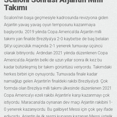
Takımı
Scaloni’nin başa geçmesiyle kadrosunda revizyona giden
Arjantin yavaş yavaş oyun temposunu kazanmaya
başlıyordu. 2019 yılında Copa America’da Arjantin milli
takımı yarı finalde Brezilya’ya 2-0 kaybetse de baş belaları
Şili’yi üçüncülük maçında 2-1 yenerek turnuvayı üçüncü
olarak bitiriyordu. Ardından 2021 yılında düzenlenen Copa
America’da Arjantin belki de uzun yıllar sonra ilk kez bu
kadar bütünleşmiş bir takım görüntüsü veriyordu. Takımdaki
herkes birbiri için oynuyordu. Turnuvada finale kadar
namağlup gelen Arjantin’in finaldeki rakibi Brezilya’ydı. Çok
formda olan Brezilya milli takımı ülkesinde düzenlenen 2021
Copa America’yı ezeli rakibi Arjantin’e karşı kazanmayı çok
istiyordu. Maracana’da oynanan dev maçı Arjantin rakibini 1-
0 yenerek kazanıyordu. Bu galibiyet Messi için çok şey ifade
ediyordu. Arjantin ile ilk resmi kupasını kazanan Messi üstelik