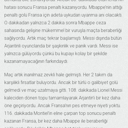
hatası sonucu Fransa penaltı kazanıyordu. Mbappe’nin attığı
penaltı golü Fransa için adeta uykudan uyanma anı olacaktı.
O dakikadan yalnızca 2 dakika sonra Mbappe ceza
sahasında gelişine mükemmel bir vuruşla maçta beraberliği
sağlıyordu. Artık maç tekrar başlamıştı. Messi dışında bütün
Arjantinli oyunclarıda bir şaşkınlık ve panik vardı. Messi ise
yalnızca gülüyordu çünkü bu kupayı kolay bir şekilde
kazanamayacağının farkındaydı.
Maç artık inanılmaz zevkli hale gelmişti. Her 2 takım da
karşılıklı fırsatlar buluyordu. Ancak bir türlü o galibiyet golü
gelmedi ve maç uzatmaya gitti. 108. dakikada Lionel Messi
kaleciden dönen topu tamamlayarak Arjantin’i bir kez daha
öne geçiriyordu. Ancak Fransa’nın pes etmeye niyeti yoktu.
116. dakikada Montiel’in eline çarpan top sonucu penaltı
kazanan Fransa, bir kez daha Mbappe ile beraberliği