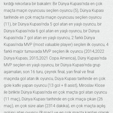
kırdığı rekorlara bir bakalım: Bir Dünya Kupası’nda en çok
maçta maçın oyuncusu seçilen oyuncu (5), Dünya Kupası
tarihinde en çok maçta maçın oyuncusu seçilen oyuncu
(11), bir Dünya Kupası’nda 5 gol atan en yaşlı oyuncu, bir
Dünya Kupası’nda 6 gol atan en yaşlı oyuncu, bir Dünya
Kupası’nda 7 gol atan en yaşlı oyuncu, 2 farklı Dünya
Kupası’nda MVP (most valuable player) seçilen ilk oyuncu, 4
farklı majör turnuvada MVP seçilen ilk oyuncu (2014,2022
Dünya Kupası, 2015,2021 Copa America), Düny Kupası’nda
MVP seçilen en yaşlı oyuncu, bir Dünya Kupası’nda grup
aşamaları, son 16 turu, çeyrek final, yarı final ve final
maçında gol atan ilk oyuncu, Düya Kupası tarihinde en çok
gole katkı yapan oyuncu (13 gol + 8 asist), Miroslav Klose
ile birlikte Dünya Kupası’nda en çok maçta gol atan oyuncu
(11 maç), Dünya Kupası tarihinde en çok maça çıkan (26
maç), en çok süre alan (2314 dakika), en çok maçta açılış
golünü atan oyuncu (8 maç) ve en çok maçta kaptan olarak