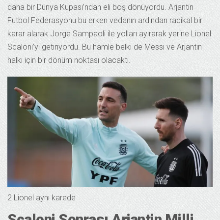
daha bir Dünya Kupası’ndan eli boş dönüyordu. Arjantin
Futbol Federasyonu bu erken vedanın ardından radikal bir
karar alarak Jorge Sampaoli ile yolları ayırarak yerine Lionel
Scaloni’yi getiriyordu. Bu hamle belki de Messi ve Arjantin
halkı için bir dönüm noktası olacaktı.
2 Lionel aynı karede
Scaloni Sonrası Arjantin Milli