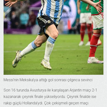
Messi’nin Meksika’ya attığı gol sonrası çılgınca sevinci
Son 16 turunda Avusturya ile karşılaşan Arjantin maçı 2-1
kazanarak çeyrek finale yükseliyordu. Çeyrek finalde ise
rakip güçlü Hollanda’ydı. Çok çekişmeli geçen maçı