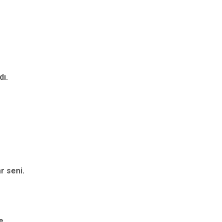
dı.
r seni.
e