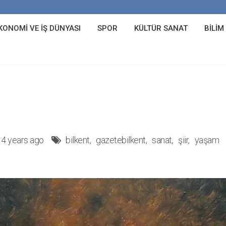
KONOMI VE İŞ DÜNYASI
SPOR
KÜLTÜR SANAT
BILIM
4 years ago
bilkent
gazetebilkent
sanat
şiir
yaşam