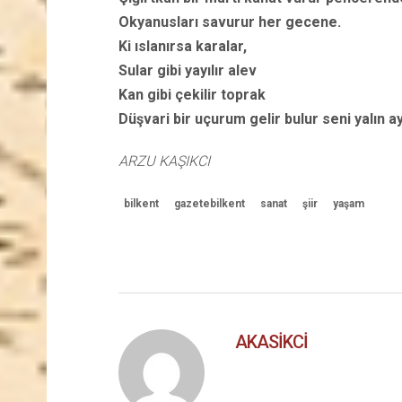
Okyanusları savurur her gecene.
Ki ıslanırsa karalar,
Sular gibi yayılır alev
Kan gibi çekilir toprak
Düşvari bir uçurum gelir bulur seni yalın a
ARZU KAŞIKCI
bilkent
gazetebilkent
sanat
şiir
yaşam
AKASIKCI