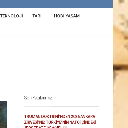
 TEKNOLOJI
TARIH
HOBI YAŞAM
Son Yazılarımız!
TRUMAN DOKTRINI’NDEN 2026 ANKARA
ZIRVESI’NE: TÜRKIYE’NIN NATO İÇINDEKI