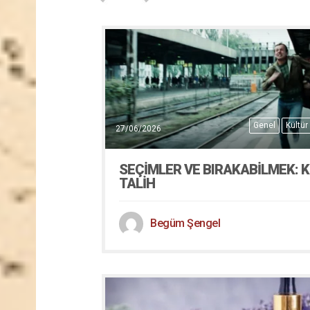
Genel
Kültür
27/06/2026
SEÇIMLER VE BIRAKABILMEK: 
TALIH
Begüm Şengel