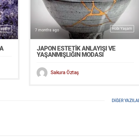
Yaşam
Hobi Yaşam
7 months ago
A
JAPON ESTETİK ANLAYIŞI VE
YAŞANMIŞLIĞIN MODASI
Sakura Öztaş
DİĞER YAZILA