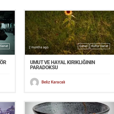
 Sanat
Genel
Kültür Sanat
2 months ago
KÖR
UMUT VE HAYAL KIRIKLIĞININ
PARADOKSU
Beliz Karacalı