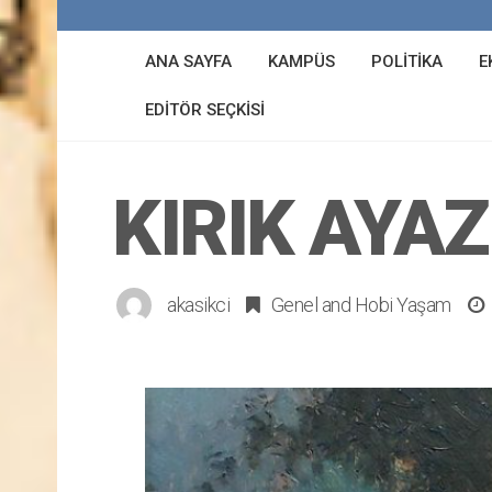
ANA SAYFA
KAMPÜS
POLITIKA
E
EDITÖR SEÇKISI
KIRIK AYAZ
akasikci
Genel
and
Hobi Yaşam