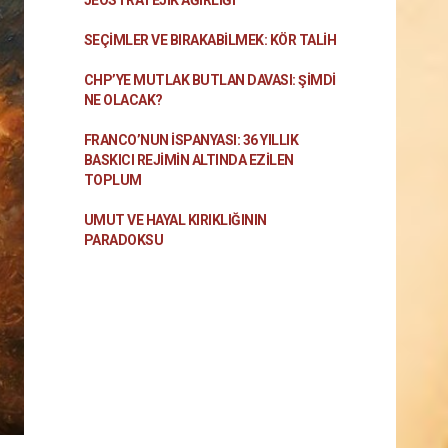
JEOSTRATEJIK AĞIRLIĞI
SEÇIMLER VE BIRAKABILMEK: KÖR TALIH
CHP’YE MUTLAK BUTLAN DAVASI: ŞİMDİ
NE OLACAK?
FRANCO’NUN İSPANYASI: 36 YILLIK
BASKICI REJIMIN ALTINDA EZILEN
TOPLUM
UMUT VE HAYAL KIRIKLIĞININ
PARADOKSU