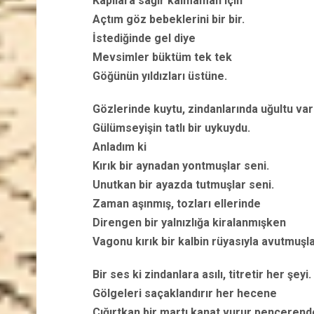
Kapılara sağır kalmaman için
Açtım göz bebeklerini bir bir.
İstediğinde gel diye
Mevsimler büktüm tek tek
Göğünün yıldızları üstüne.
Gözlerinde kuytu, zindanlarında uğultu var
Gülümseyişin tatlı bir uykuydu.
Anladım ki
Kırık bir aynadan yontmuşlar seni.
Unutkan bir ayazda tutmuşlar seni.
Zaman aşınmış, tozları ellerinde
Direngen bir yalnızlığa kiralanmışken
Vagonu kırık bir kalbin rüyasıyla avutmuşla
Bir ses ki zindanlara asılı, titretir her şeyi.
Gölgeleri saçaklandırır her hecene
Çığırtkan bir martı kanat vurur pencerend