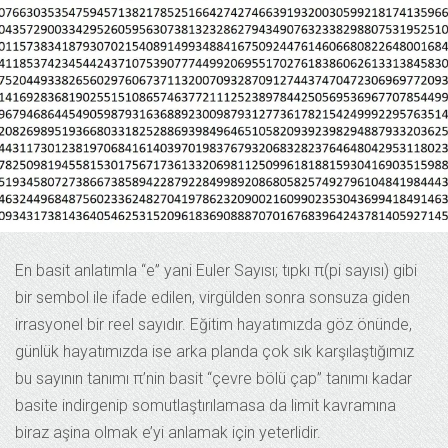
En basit anlatımla “e” yani Euler Sayısı; tıpkı π(pi sayısı) gibi
bir sembol ile ifade edilen, virgülden sonra sonsuza giden
irrasyonel bir reel sayıdır. Eğitim hayatımızda göz önünde,
günlük hayatımızda ise arka planda çok sık karşılaştığımız
bu sayının tanımı π’nin basit “çevre bölü çap” tanımı kadar
basite indirgenip somutlaştırılamasa da limit kavramına
biraz aşina olmak e’yi anlamak için yeterlidir.