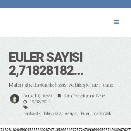
Toggl
naviga
EULER SAYISI
2,71828182…
Matematik-Bankacılık İlişkisi ve Bileşik Faiz Hesabı.
Burak T. Çelikoğlu
Bilim Teknoloji
and
Genel
19/03/2022
bankacılık
bileşik faiz
e sayısı
Euler
matematik