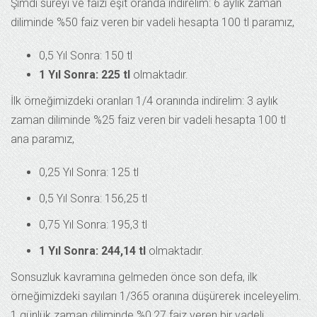
Şimdi süreyi ve faizi eşit oranda indirelim: 6 aylık zaman
diliminde %50 faiz veren bir vadeli hesapta 100 tl paramız,
0,5 Yıl Sonra: 150 tl
1 Yıl Sonra: 225 tl
olmaktadır.
İlk örneğimizdeki oranları 1/4 oranında indirelim: 3 aylık
zaman diliminde %25 faiz veren bir vadeli hesapta 100 tl
ana paramız,
0,25 Yıl Sonra: 125 tl
0,5 Yıl Sonra: 156,25 tl
0,75 Yıl Sonra: 195,3 tl
1 Yıl Sonra: 244,14 tl
olmaktadır.
Sonsuzluk kavramına gelmeden önce son defa, ilk
örneğimizdeki sayıları 1/365 oranına düşürerek inceleyelim.
1 günlük zaman diliminde %0,27 faiz veren bir vadeli