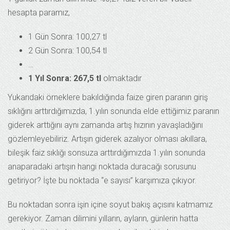
hesapta paramız,
1 Gün Sonra: 100,27 tl
2 Gün Sonra: 100,54 tl
…
1 Yıl Sonra: 267,5 tl
olmaktadır
Yukarıdaki örneklere bakıldığında faize giren paranın giriş
sıklığını arttırdığımızda, 1.yılın sonunda elde ettiğimiz paranın
giderek arttığını aynı zamanda artış hızının yavaşladığını
gözlemleyebiliriz. Artışın giderek azalıyor olması akıllara,
bileşik faiz sıklığı sonsuza arttırdığımızda 1.yılın sonunda
anaparadaki artışın hangi noktada duracağı sorusunu
getiriyor? İşte bu noktada “e sayısı” karşımıza çıkıyor.
Bu noktadan sonra işin içine soyut bakış açısını katmamız
gerekiyor. Zaman dilimini yılların, ayların, günlerin hatta