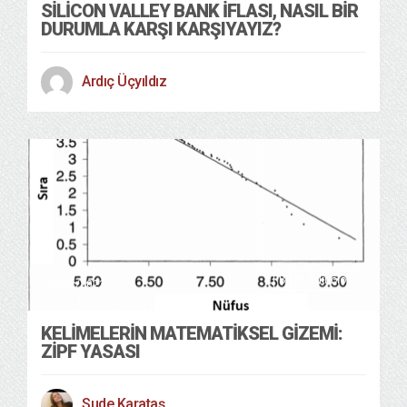
SILICON VALLEY BANK İFLASI, NASIL BIR
DURUMLA KARŞI KARŞIYAYIZ?
Ardıç Üçyıldız
Bilim Teknoloji
30/01/2023
KELIMELERIN MATEMATIKSEL GIZEMI:
ZIPF YASASI
Sude Karataş