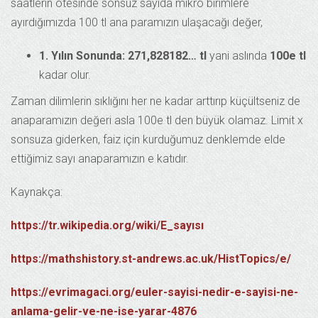
saatlerin ötesinde sonsuz sayıda mikro birimlere
ayırdığımızda 100 tl ana paramızın ulaşacağı değer,
1. Yılın Sonunda: 271,828182… tl
yani aslında
100e tl
kadar olur.
Zaman dilimlerin sıklığını her ne kadar arttırıp küçültseniz de
anaparamızın değeri asla 100e tl den büyük olamaz. Limit x
sonsuza giderken, faiz için kurduğumuz denklemde elde
ettiğimiz sayı anaparamızın e katıdır.
Kaynakça:
https://tr.wikipedia.org/wiki/E_sayısı
https://mathshistory.st-andrews.ac.uk/HistTopics/e/
https://evrimagaci.org/euler-sayisi-nedir-e-sayisi-ne-
anlama-gelir-ve-ne-ise-yarar-4876