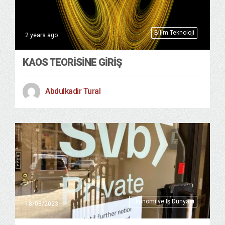
Bilim Teknoloji
2 years ago
KAOS TEORISINE GIRIŞ
Abdulkadir Tural
Ekonomi ve Iş Dünyası
18/03/2023