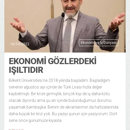
Ekonomi ve Iş Dünyası
16/10/2022
EKONOMI GÖZLERDEKI
IŞILTIDIR
Bilkent Üniversitesi’ne 2018 yılında başladım. Başladığım
senenin ağustos ayı içinde de Türk Lirası hızla değer
kaybetmişti. Bir krize girmiştik, birçok kişi de iş daha kötü
olacak diyordu ama şu an içinde bulunduğumuz durumu
yaşamak bambaşka. Benim de akranlarımın da hafızalarında
daha büyük bir kriz yok. Bu yazıyı şunun için yazıyorum: Dört
sene önce günümüze kıyasla