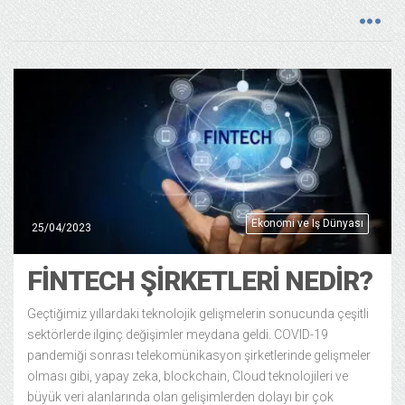
Ekonomi ve Iş Dünyası
25/04/2023
FINTECH ŞIRKETLERI NEDIR?
Geçtiğimiz yıllardaki teknolojik gelişmelerin sonucunda çeşitli
sektörlerde ilginç değişimler meydana geldi. COVID-19
pandemiği sonrası telekomünikasyon şirketlerinde gelişmeler
olması gibi, yapay zeka, blockchain, Cloud teknolojileri ve
büyük veri alanlarında olan gelişimlerden dolayı bir çok