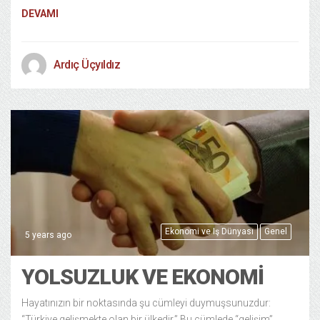
DEVAMI
Ardıç Üçyıldız
Ekonomi ve Iş Dünyası
Genel
5 years ago
YOLSUZLUK VE EKONOMI
Hayatınızın bir noktasında şu cümleyi duymuşsunuzdur:
“Türkiye gelişmekte olan bir ülkedir.” Bu cümlede “gelişim”