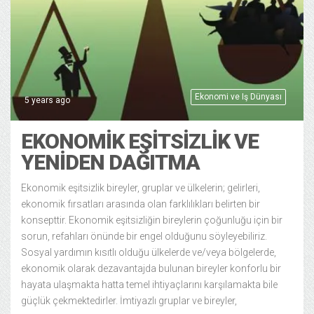
Ekonomi ve Iş Dünyası
5 years ago
EKONOMIK EŞITSIZLIK VE
YENIDEN DAĞITMA
Ekonomik eşitsizlik bireyler, gruplar ve ülkelerin; gelirleri,
ekonomik fırsatları arasında olan farklılıkları belirten bir
konsepttir. Ekonomik eşitsizliğin bireylerin çoğunluğu için bir
sorun, refahları önünde bir engel olduğunu söyleyebiliriz.
Sosyal yardımın kısıtlı olduğu ülkelerde ve/veya bölgelerde,
ekonomik olarak dezavantajda bulunan bireyler konforlu bir
hayata ulaşmakta hatta temel ihtiyaçlarını karşılamakta bile
güçlük çekmektedirler. İmtiyazlı gruplar ve bireyler,