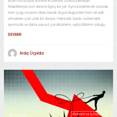
artan nüfusuyla, küresel krizleriyle, ufukta yaklaşan
felaketleriyle son derece ilginç bir yer. Ayrıca belirtecek olursak,
hem çoğu insanın ideal olarak düşündüğünden hem de adil
olmaktan çok uzak bir dünya. Haksızlık, baskı, sistematik
ayrımcılık ve daha sayısız çürüklüklerin, eşitsizliklerin olduğu
DEVAMI
Ardıç Üçyıldız
Ekonomi ve Iş Dünyası
27/04/2020