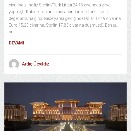
civarında, İngiliz Sterlini/Türk Lirası 24,16 civarında zirve
yapmıştı. Kabine Toplantısının ardından ise Türk Lirası bir
değer artışına girdi. Gece yarısı geldiğinde Dolar 13,49 civarına,
Euro 15,23 civarına, Sterlin 17,83 civarına düşmüştü. Ben şu
an
DEVAMI
Ardıç Üçyıldız