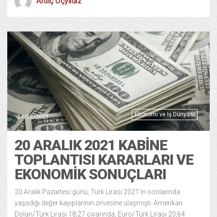
Ardıç Üçyıldız
Ekonomi ve Iş Dünyası
24/12/2021
20 ARALIK 2021 KABINE
TOPLANTISI KARARLARI VE
EKONOMIK SONUÇLARI
20 Aralık Pazartesi günü, Türk Lirası 2021’in sonlarında
yaşadığı değer kayıplarının zirvesine ulaşmıştı. Amerikan
Doları/Türk Lirası 18,27 civarında, Euro/Türk Lirası 20,64