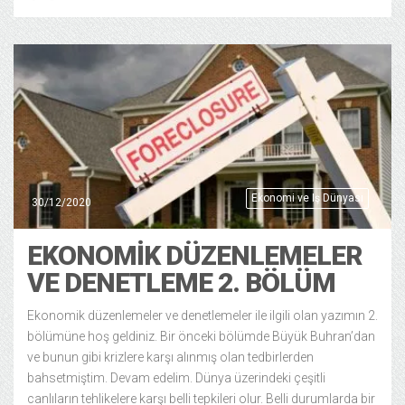
Ekonomi ve Iş Dünyası
30/12/2020
EKONOMIK DÜZENLEMELER
VE DENETLEME 2. BÖLÜM
Ekonomik düzenlemeler ve denetlemeler ile ilgili olan yazımın 2.
bölümüne hoş geldiniz. Bir önceki bölümde Büyük Buhran’dan
ve bunun gibi krizlere karşı alınmış olan tedbirlerden
bahsetmiştim. Devam edelim. Dünya üzerindeki çeşitli
canlıların tehlikelere karşı belli tepkileri olur. Belli durumlarda bir