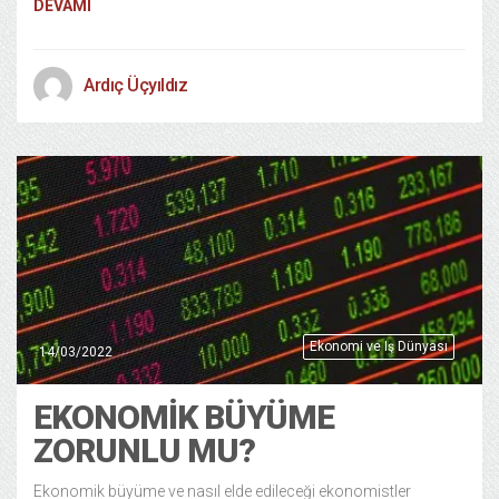
DEVAMI
Ardıç Üçyıldız
Ekonomi ve Iş Dünyası
14/03/2022
EKONOMIK BÜYÜME
ZORUNLU MU?
Ekonomik büyüme ve nasıl elde edileceği ekonomistler