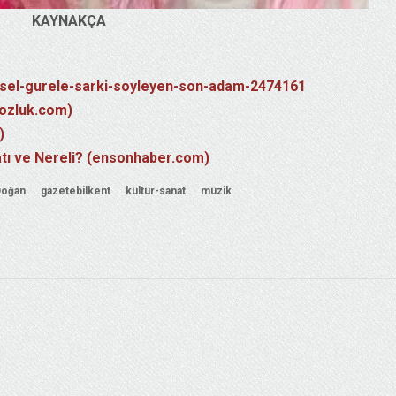
KAYNAKÇA
aysel-gurele-sarki-soyleyen-son-adam-2474161
sozluk.com)
)
atı ve Nereli? (ensonhaber.com)
Doğan
gazetebilkent
kültür-sanat
müzik