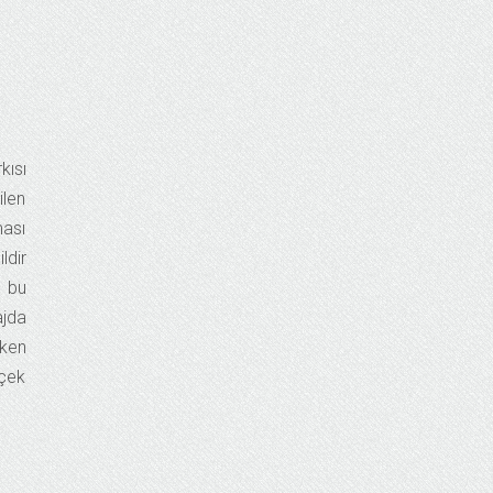
kısı
ilen
ması
ldir
n bu
ajda
kken
rçek