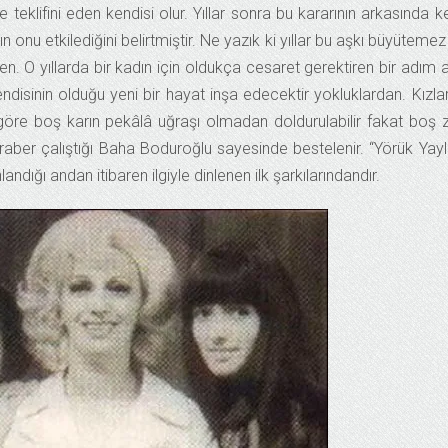
eklifini eden kendisi olur. Yıllar sonra bu kararının arkasında k
ın onu etkilediğini belirtmiştir. Ne yazık ki yıllar bu aşkı büyüteme
en. O yıllarda bir kadın için oldukça cesaret gerektiren bir adım a
ndisinin olduğu yeni bir hayat inşa edecektir yokluklardan. Kızlar
öre boş karın pekâlâ uğraşı olmadan doldurulabilir fakat boş z
eraber çalıştığı Baha Boduroğlu sayesinde bestelenir. “Yörük Yayl
dığı andan itibaren ilgiyle dinlenen ilk şarkılarındandır.