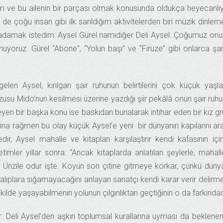
um ve bu ailenin bir parçası olmak konusunda oldukça heyecanlı
e çoğu insan gibi ilk sarıldığım aktivitelerden biri müzik dinle
 adamak istedim: Aysel Gürel namıdiğer Deli Aysel. Çoğumuz onu
uyoruz. Gürel “Abone”, “Yolun başı” ve “Firuze” gibi onlarca şar
elen Aysel, kırılgan şair ruhunun belirtilerini çok küçük yaşl
usu Mido’nun kesilmesi üzerine yazdığı şiir pekâlâ onun şair ruh
eyen bir başka konu ise baskıdan bunalarak intihar eden bir kız g
masına rağmen bu olay küçük Aysel’e yeni bir dünyanın kapılarını ara
, Aysel mahalle ve kitapları karşılaştırır kendi kafasının içi
betimler yıllar sonra: “Ancak kitaplarda anlatılan şeylerle, mahal
m. Ünzile odur işte. Köyün son çitine gitmeye korkar, çünkü düny
kalıplara sığamayacağını anlayan sanatçı kendi karar verir delirm
ilde yaşayabilmenin yolunun çılgınlıktan geçtiğinin o da farkındad
r. Deli Aysel’den aşkın toplumsal kurallarına uyması da beklen