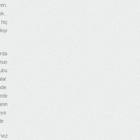
yım.
mek…
 hiç
kıyı
arda
unun
rubu
lar.
nde.
lede
anın
eye.
ır.
emez