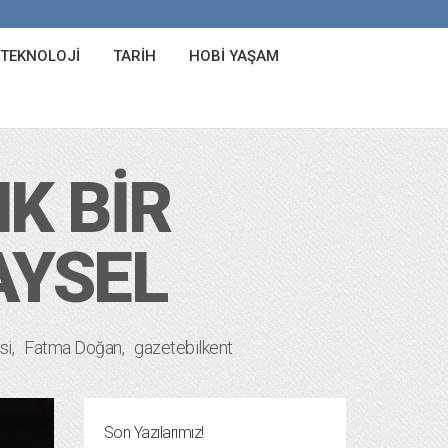
 TEKNOLOJI
TARIH
HOBI YAŞAM
K BIR
AYSEL
si
Fatma Doğan
gazetebilkent
Son Yazılarımız!