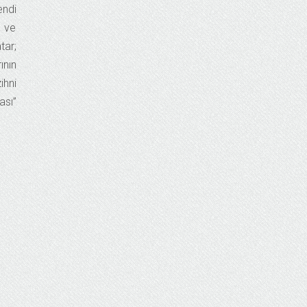
endi
z ve
tar;
ının
ihni
ası”