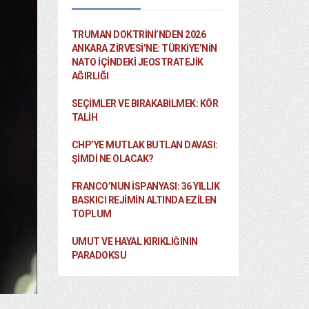
TRUMAN DOKTRINI’NDEN 2026
ANKARA ZIRVESI’NE: TÜRKIYE’NIN
NATO İÇINDEKI JEOSTRATEJIK
AĞIRLIĞI
SEÇIMLER VE BIRAKABILMEK: KÖR
TALIH
CHP’YE MUTLAK BUTLAN DAVASI:
ŞİMDİ NE OLACAK?
FRANCO’NUN İSPANYASI: 36 YILLIK
BASKICI REJIMIN ALTINDA EZILEN
TOPLUM
UMUT VE HAYAL KIRIKLIĞININ
PARADOKSU