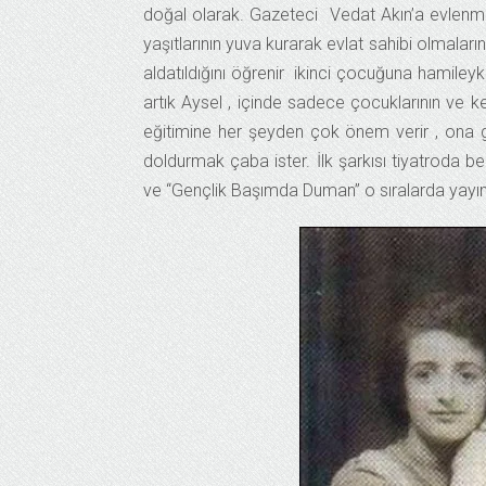
doğal olarak. Gazeteci Vedat Akın’a evlenme t
yaşıtlarının yuva kurarak evlat sahibi olmaların
aldatıldığını öğrenir ikinci çocuğuna hamileyk
artık Aysel , içinde sadece çocuklarının ve ke
eğitimine her şeyden çok önem verir , ona g
doldurmak çaba ister. İlk şarkısı tiyatroda b
ve “Gençlik Başımda Duman” o sıralarda yayınlan