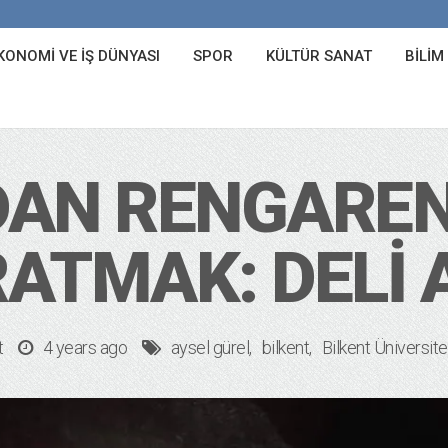
KONOMI VE İŞ DÜNYASI
SPOR
KÜLTÜR SANAT
BILIM
DAN RENGAREN
ATMAK: DELI 
t
4 years ago
aysel gürel
bilkent
Bilkent Üniversite