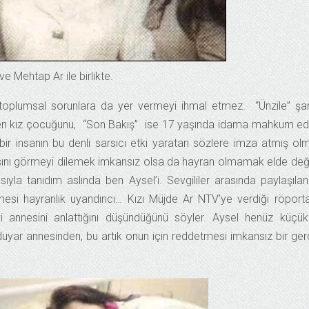
ve Mehtap Ar ile birlikte.
ra toplumsal sorunlara da yer vermeyi ihmal etmez. “Ünzile” şar
rilen kız çocuğunu, “Son Bakış” ise 17 yaşında idama mahkum ed
en bir insanın bu denli sarsıcı etki yaratan sözlere imza atmış ol
sını görmeyi dilemek imkansız olsa da hayran olmamak elde deği
sıyla tanıdım aslında ben Aysel’i. Sevgililer arasında paylaşıla
ilmesi hayranlık uyandırıcı… Kızı Müjde Ar NTV’ye verdiği röport
vi annesini anlattığını düşündüğünü söyler. Aysel henüz küçü
duyar annesinden, bu artık onun için reddetmesi imkansız bir ge