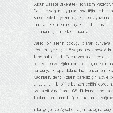
Bugün Gazete Bilkent’teki ilk yazımı yazıyor
Genelde yoğun duygular hissettiğimde benim d
Bu sebeple bu yazımı eşsiz bir söz yazarına
tanımasak da onlarca şarkısını dinlemiş bulun
kazandırmıştır müzik camiasına.
Varlıklı bir ailenin çocuğu olarak dünyaya g
göstermeye başlar. 8 yaşında çok sevdiği kuz
ilk somut kanıtıdır. Çocuk yaşta onu çok etkil
olur. Varlıklı ve eğitimli bir ailenin içinde ol
Bu dünya kitaplardakine hiç benzememektedir
Kadınların, genç kızların çaresizliğini şöyle 
anlatılanların birbirine benzemediğini gördü
orada bittiğine inanır”. Gördüklerinden sonra 
Toplum normlarına bağlı kalmadan, istediği şek
Yıllar geçer ve Aysel de aşkın tuzağına düşe