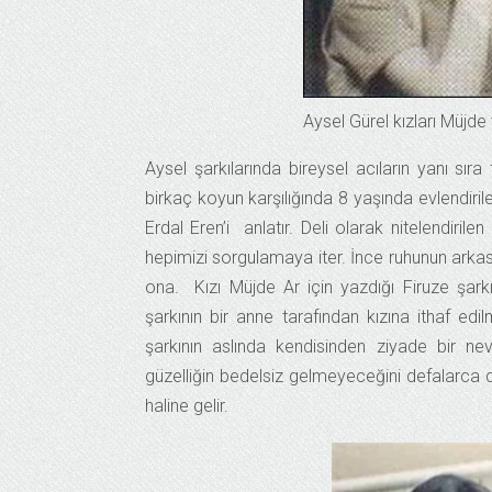
Aysel Gürel kızları Müjde 
Aysel şarkılarında bireysel acıların yanı sı
birkaç koyun karşılığında 8 yaşında evlendi
Erdal Eren’i anlatır. Deli olarak nitelendiril
hepimizi sorgulamaya iter. İnce ruhunun arka
ona. Kızı Müjde Ar için yazdığı Firuze şarkı
şarkının bir anne tarafından kızına ithaf ed
şarkının aslında kendisinden ziyade bir ne
güzelliğin bedelsiz gelmeyeceğini defalarca 
haline gelir.