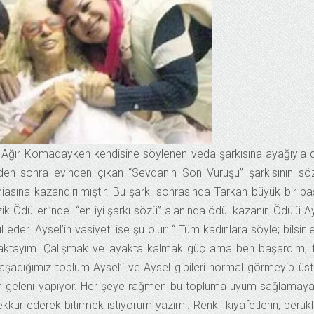
dır. Ağır Komadayken kendisine söylenen veda şarkısına ayağıyla 
en sonra evinden çıkan “Sevdanın Son Vuruşu” şarkısının söz
sına kazandırılmıştır. Bu şarkı sonrasında Tarkan büyük bir ba
k Ödülleri’nde “en iyi şarkı sözü” alanında ödül kazanır. Ödülü A
eder. Aysel’in vasiyeti ise şu olur: “ Tüm kadınlara söyle; bilsinle
yaktayım. Çalışmak ve ayakta kalmak güç ama ben başardım,
 yaşadığımız toplum Aysel’i ve Aysel gibileri normal görmeyip üs
n geleni yapıyor. Her şeye rağmen bu topluma uyum sağlamay
ür ederek bitirmek istiyorum yazımı. Renkli kıyafetlerin, perukl