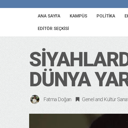
ANA SAYFA
KAMPÜS
POLITIKA
E
EDITÖR SEÇKISI
SIYAHLAR
DÜNYA YAR
Fatma Doğan
Genel
and
Kültür Sana