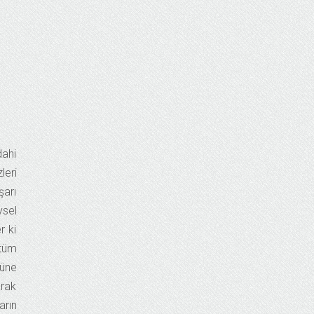
dahi
leri
şarı
ysel
r ki
 tüm
tüne
arak
arın