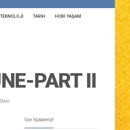
 TEKNOLOJI
TARIH
HOBI YAŞAM
NE-PART II
ttwo
Son Yazılarımız!