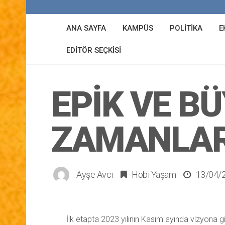
ANA SAYFA
KAMPÜS
POLITIKA
E
EDITÖR SEÇKISI
EPIK VE BÜ
ZAMANLARIN
Ayşe Avcı
Hobi Yaşam
13/04/
İlk etapta 2023 yılının Kasım ayında vizyona g