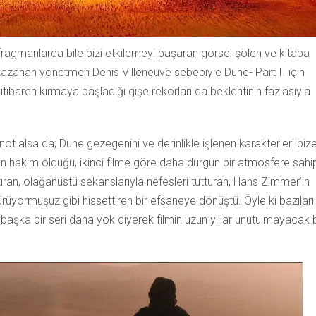
k fragmanlarda bile bizi etkilemeyi başaran görsel şölen ve kitaba
ni kazanan yönetmen Denis Villeneuve sebebiyle Dune- Part II için
itibaren kırmaya başladığı gişe rekorları da beklentinin fazlasıyla
ot alsa da; Dune gezegenini ve derinlikle işlenen karakterleri biz
ğin hakim olduğu, ikinci filme göre daha durgun bir atmosfere sahip
ttıran, olağanüstü sekanslarıyla nefesleri tutturan, Hans Zimmer’in
rüyormuşuz gibi hissettiren bir efsaneye dönüştü. Öyle ki bazıları
 başka bir seri daha yok diyerek filmin uzun yıllar unutulmayacak b