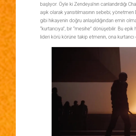
başlıyor. Öyle ki Zendeya’nın canlandırdığı Chan
aşık olarak yansıtılmasının sebebi; yönetmen D
gibi hikayenin doğru anlaşıldığından emin olmak
“kurtarıcıya”, bir “mesihe” dönüşebilir. Bu epik 
lideri körü körüne takip etmenin, ona kurtarıcı 