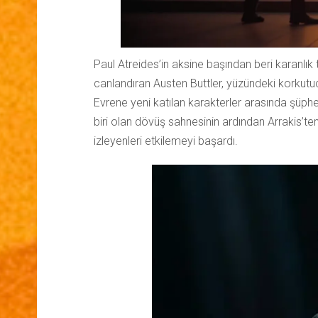
Paul Atreides’in aksine başından beri karanlık 
canlandıran Austen Buttler, yüzündeki korkutuc
Evrene yeni katılan karakterler arasında şüphes
biri olan dövüş sahnesinin ardından Arrakis’
izleyenleri etkilemeyi başardı.