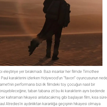
bi eleştiriye yer bırakmadı. Bazı insanlar her filmde Timothee
, Paul karakterini izlerken Holywood’un “favori” oyuncusunun ned
lamet’nin performansı bizi ilk filmdeki toy çocuğun nasıl bir
 dönüşebileceğine; taban tabana zıt bu iki karakterin aynı bedende
üper kahraman hikayesi anlatacakmış gibi başlayan film, kısa sür
l Atredies’in aydınlıktan karanlığa geçişinin hikayesi olmaya