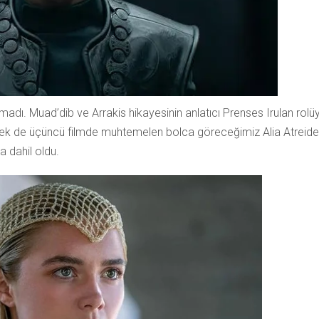
adı. Muad’dib ve Arrakis hikayesinin anlatıcı Prenses Irulan rolü
sek de üçüncü filmde muhtemelen bolca göreceğimiz Alia Atreid
a dahil oldu.