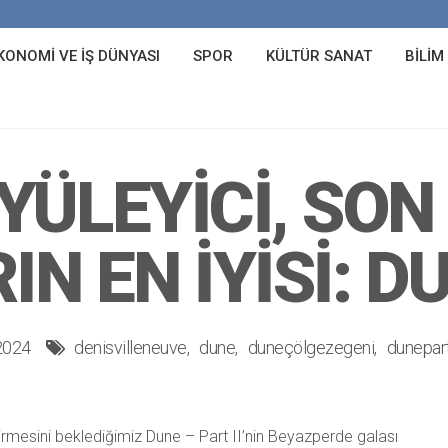
KONOMI VE İŞ DÜNYASI
SPOR
KÜLTÜR SANAT
BILIM
YÜLEYICI, SON
 EN İYISI: DU
2024
denisvilleneuve
dune
duneçölgezegeni
dunepar
irmesini beklediğimiz Dune – Part II’nin Beyazperde galası