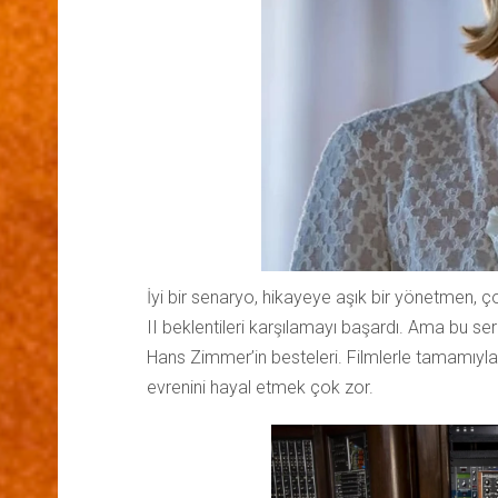
İyi bir senaryo, hikayeye aşık bir yönetmen, ço
II beklentileri karşılamayı başardı. Ama bu ser
Hans Zimmer’in besteleri. Filmlerle tamamıyla
evrenini hayal etmek çok zor.