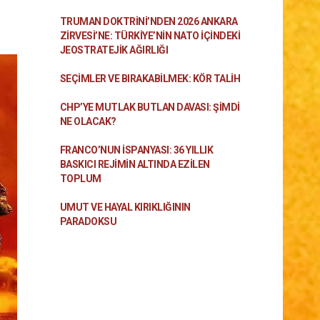
TRUMAN DOKTRINI’NDEN 2026 ANKARA
ZIRVESI’NE: TÜRKIYE’NIN NATO İÇINDEKI
JEOSTRATEJIK AĞIRLIĞI
SEÇIMLER VE BIRAKABILMEK: KÖR TALIH
CHP’YE MUTLAK BUTLAN DAVASI: ŞİMDİ
NE OLACAK?
FRANCO’NUN İSPANYASI: 36 YILLIK
BASKICI REJIMIN ALTINDA EZILEN
TOPLUM
UMUT VE HAYAL KIRIKLIĞININ
PARADOKSU