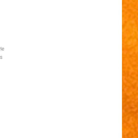
yle
es