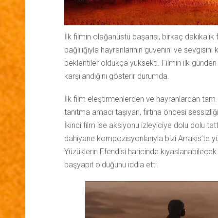
İlk filmin olağanüstü başarısı, birkaç dakikalı
bağlılığıyla hayranlarının güvenini ve sevgisi
beklentiler oldukça yüksekti. Filmin ilk günden 
karşılandığını gösterir durumda.
İlk film eleştirmenlerden ve hayranlardan tam n
tanıtma amacı taşıyan, fırtına öncesi sessizli
İkinci film ise aksiyonu izleyiciye dolu dolu ta
dahiyane kompozisyonlarıyla bizi Arrakis’te yü
Yüzüklerin Efendisi haricinde kıyaslanabilecek
başyapıt olduğunu iddia etti.