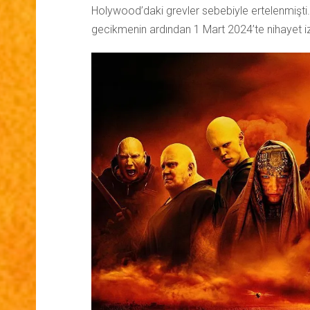
Holywood’daki grevler sebebiyle ertelenmişti. 
gecikmenin ardından 1 Mart 2024’te nihayet izl