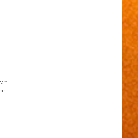
Part
siz