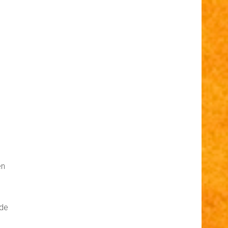
en
ede