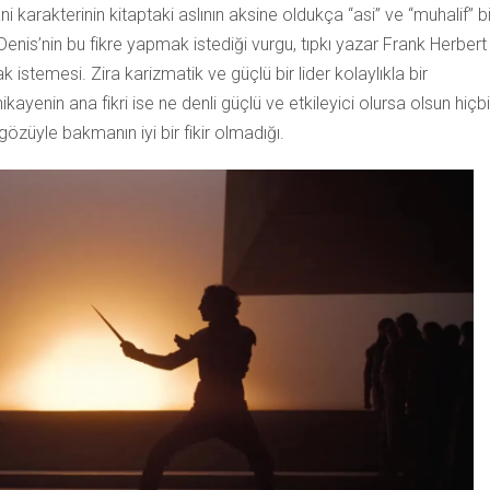
i karakterinin kitaptaki aslının aksine oldukça “asi” ve “muhalif” bi
enis’nin bu fikre yapmak istediği vurgu, tıpkı yazar Frank Herbert
 istemesi. Zira karizmatik ve güçlü bir lider kolaylıkla bir
hikayenin ana fikri ise ne denli güçlü ve etkileyici olursa olsun hiçbi
gözüyle bakmanın iyi bir fikir olmadığı.