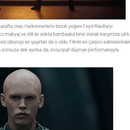
tarafta olan, Harkonnenlerin biricik yeğeni Feyd-Rautha’yı
u makyaj ve stili ile adeta bambaşka birisi olarak karşımıza çıktı.
iz izleyiciyi en şaşırtan da o oldu. Filmin en çarpıcı sahnelerinde
ten sonsuza dek ayrılsa da, sosyopat düşman performansıyla