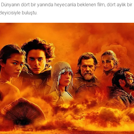
Dünyanın dört bir yanında heyecanla beklenen film, dört aylık bir
eyicisiyle buluştu.