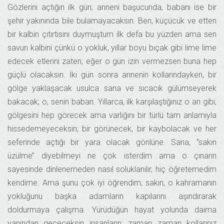
Gözlerini açtığın ilk gün; anneni başucunda, babanı ise bir
şehir yakınında bile bulamayacaksın. Ben, küçücük ve etten
bir kalbin çıtırtısını duymuştum ilk defa bu yüzden ama sen
savun kalbini çünkü o yokluk, yıllar boyu bıçak gibi lime lime
edecek etlerini zaten; eğer o gün izin vermezsen buna hep
güçlü olacaksın. İki gün sonra annenin kollarındayken, bir
gölge yaklaşacak usulca sana ve sıcacık gülümseyerek
bakacak; o, senin baban. Yıllarca, ilk karşılaştığınız o an gibi,
gölgesini hep görecek ama varlığını bir türlü tam anlamıyla
hissedemeyeceksin; bir görünecek, bir kaybolacak ve her
seferinde açtığı bir yara olacak gönlüne. Sana, ‘’sakın
üzülme’’ diyebilmeyi ne çok isterdim ama o çınarın
sayesinde dinlenemeden nasıl soluklanılır, hiç öğretemedim
kendime. Ama şunu çok iyi öğrendim; sakın, o kahramanın
yokluğunu başka adamların kapılarını aşındırarak
doldurmaya çalışma. Yürüdüğün hayat yolunda daima
yanından geçeceksin insanların; zaman zaman kollarınız