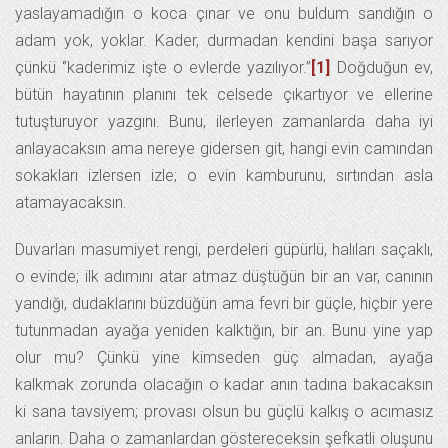
yaslayamadığın o koca çınar ve onu buldum sandığın o
adam yok, yoklar. Kader, durmadan kendini başa sarıyor
çünkü ‘’kaderimiz işte o evlerde yazılıyor.’’
[1]
Doğduğun ev,
bütün hayatının planını tek celsede çıkartıyor ve ellerine
tutuşturuyor yazgını. Bunu, ilerleyen zamanlarda daha iyi
anlayacaksın ama nereye gidersen git, hangi evin camından
sokakları izlersen izle; o evin kamburunu, sırtından asla
atamayacaksın.
Duvarları masumiyet rengi, perdeleri güpürlü, halıları saçaklı,
o evinde; ilk adımını atar atmaz düştüğün bir an var, canının
yandığı, dudaklarını büzdüğün ama fevri bir güçle, hiçbir yere
tutunmadan ayağa yeniden kalktığın, bir an. Bunu yine yap
olur mu? Çünkü yine kimseden güç almadan, ayağa
kalkmak zorunda olacağın o kadar anın tadına bakacaksın
ki sana tavsiyem; provası olsun bu güçlü kalkış o acımasız
anların. Daha o zamanlardan göstereceksin şefkatli oluşunu