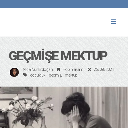
Toggl
naviga
GEÇMİŞE MEKTUP
Nida Nur Erdoğan
Hobi Yaşam
23/08/2021
çocukluk
geçmiş
mektup