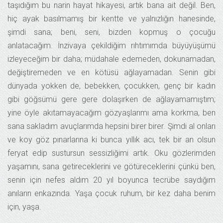
taşıdığım bu narin hayat hikayesi, artık bana ait değil. Ben,
hiç ayak basılmamış bir kentte ve yalnızlığın hanesinde,
şimdi sana; beni, seni, bizden kopmuş o çocuğu
anlatacağım. İnzivaya çekildiğim rıhtımımda büyüyüşümü
izleyeceğim bir daha; müdahale edemeden, dokunamadan,
değiştiremeden ve en kötüsü ağlayamadan. Senin gibi
dünyada yokken de, bebekken, çocukken, genç bir kadın
gibi göğsümü gere gere dolaşırken de ağlayamamıştım;
yine öyle akıtamayacağım gözyaşlarımı ama korkma, ben
sana sakladım avuçlarımda hepsini birer birer. Şimdi al onları
ve koy göz pınarlarına ki bunca yıllık acı, tek bir an olsun
feryat edip sustursun sessizliğimi artık. Oku gözlerimden
yaşamını, sana getireceklerini ve götüreceklerini çünkü ben,
senin için nefes aldım 20 yıl boyunca tecrübe saydığım
anıların enkazında. Yaşa çocuk ruhum, bir kez daha benim
için, yaşa.