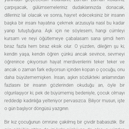
çarpışacak, gülümsemeleriniz dudaklarınızda donacak,
dilleriniz lal olacak ve sonra, hayret edeceksiniz bir insanın
başka bir insanı hayatına çekmek arzusuyla nasıl bu kadar
yanıp tutuştuğuna. Aşk için ne söylesem, hangi cümleyi
kursam ve neyi öğütlemeye çabalasam sana şimdi hem
biraz fazla hem biraz eksik olur. O yüzden, dileğim şu ki;
kendin yaşa, kendin öğren çünkü ancak sevince, sevmeyi
öğrenince çıkıyorsun hayat merdivenlerini teker teker ve
ancak o zaman fark ediyorsun içinden kopan o çocuğu, onu
daha büyütememişken. İnsan, aşkın sözlükteki anlamından
fazlasını bir insanın gözlerinden okuduğu an, öyle bir
olgunlaşıyor ki; pek de büyümemiş bedeniyle, çocuk olmayı
reddedip kadınlığa yelteniyor pervasızca. Biliyor musun, işte
o gün başlıyor döngüsü yazgının.
Bir kız çocuğunun ömrüne çakılmış bir çividir babasızlık. Bir