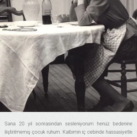
Sana 20 yıl sonrasından sesleniyorum henüz bedenine
iliştirilmemiş çocuk ruhum. Kalbimin iç cebinde hassasiyetle