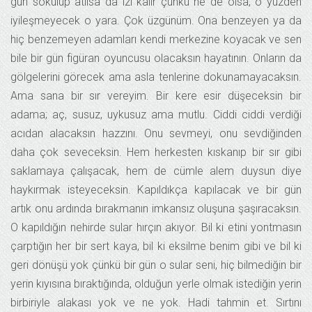
gün sökülüp atılsa da izi kalır çünkü ne de olsa, o yüzden
iyileşmeyecek o yara. Çok üzgünüm. Ona benzeyen ya da
hiç benzemeyen adamları kendi merkezine koyacak ve sen
bile bir gün figüran oyuncusu olacaksın hayatının. Onların da
gölgelerini görecek ama asla tenlerine dokunamayacaksın.
Ama sana bir sır vereyim. Bir kere esir düşeceksin bir
adama; aç, susuz, uykusuz ama mutlu. Ciddi ciddi verdiği
acıdan alacaksın hazzını. Onu sevmeyi, onu sevdiğinden
daha çok seveceksin. Hem herkesten kıskanıp bir sır gibi
saklamaya çalışacak, hem de cümle alem duysun diye
haykırmak isteyeceksin. Kapıldıkça kapılacak ve bir gün
artık onu ardında bırakmanın imkansız oluşuna şaşıracaksın.
O kapıldığın nehirde sular hırçın akıyor. Bil ki etini yontmasın
çarptığın her bir sert kaya, bil ki eksilme benim gibi ve bil ki
geri dönüşü yok çünkü bir gün o sular seni, hiç bilmediğin bir
yerin kıyısına bıraktığında, olduğun yerle olmak istediğin yerin
birbiriyle alakası yok ve ne yok. Hadi tahmin et. Sırtını