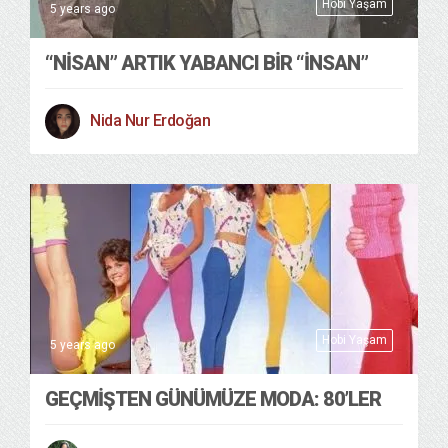
Hobi Yaşam
5 years ago
“NİSAN” ARTIK YABANCI BİR “İNSAN”
Nida Nur Erdoğan
Hobi Yaşam
5 years ago
GEÇMİŞTEN GÜNÜMÜZE MODA: 80’LER