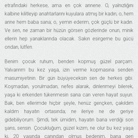
etrafındaki herkese, ama en çok annene. O, yalnızlığını
kalbine kilitleyip anahtarlarını kuyulara atmış bir kadın; o, hem
anne hem baba sana; o, yemin ederim, çok güçlü bir kadın.
Ve sen, ne zaman bir hüzün görsen gözlerinde onun, minik
ellerin hep yanaklarında olacak. Sakın esirgeme bu gücü
ondan, lütfen.
Benim çocuk ruhum, benden kopmuş güzel parçam.
Yalvarırım bu kez yaşa, izin verme kopmasına senden
masumiyetinin. Bir gün büyüyeceksin sen de herkes gibi.
Koşmadan, yorulmadan, nefes alarak, dinlenmeyi bilerek,
yaşa ki erkenden tükenmesin sana can veren hayat suyun.
Bak, ben ellerimde hiçbir şeyle, henüz gençken, çakıldım
kaldım hayatın ortasında; ne ileriye ne de geriye
gidebiliyorum. Şimdi, tek ümidim, hayatın bana verdiği son
şans, sensin. Çocukluğum, güzel kızım, ne olur bu kez yaşa
ki, 20 yaşında canından olmuş bedenim, bana geri