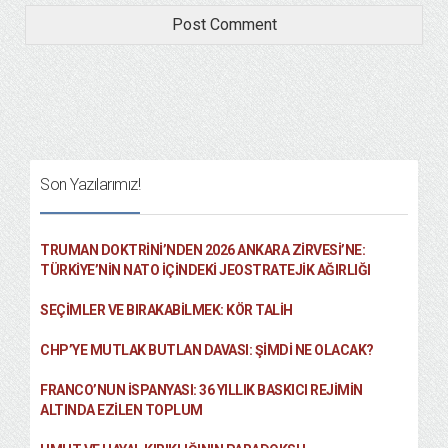
Son Yazılarımız!
TRUMAN DOKTRINI’NDEN 2026 ANKARA ZIRVESI’NE:
TÜRKIYE’NIN NATO İÇINDEKI JEOSTRATEJIK AĞIRLIĞI
SEÇIMLER VE BIRAKABILMEK: KÖR TALIH
CHP’YE MUTLAK BUTLAN DAVASI: ŞİMDİ NE OLACAK?
FRANCO’NUN İSPANYASI: 36 YILLIK BASKICI REJIMIN
ALTINDA EZILEN TOPLUM