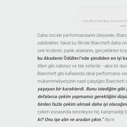
Cate Blanchett Blue Jasmine Fi
dalı
Daha önceki performanslarını izleyenler, Blanc
sahibidirler; fakat bu filmde Blanchett daha 
sinir krizlerini, panik ataklarını, gerçeklikte
bu Akademi Ödülleri’nde şimdiden en iyi kad
Allen gibi sabırsız ve tek seferde –aksi bir 
Blanchett gibi kafasında ideal performansı v
mükemmeliyetçinin nasıl çalıştığını Blanchett 
yaşayan bir karakterdi. Bunu istediğim gibi g
defalarca çekim yapmamız gerektiğini düşü
birden fazla çekim alırsak daha iyi olacağı
çekim esnasında neredeyse hiç karışmadığı b
ki? Onu işe alın ve aradan çıkın.”
diyor.