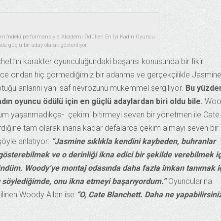
lmi’ndeki performansıyla Akademi Ödülleri En İyi Kadın Oyuncu
nda güçlü bir aday olarak gösteriliyor.
hett’ın karakter oyunculuğundaki başarısı konusunda bir fikir
önce ondan hiç görmediğimiz bir adanma ve gerçekçilikle Jasmine’
n koptuğu anlarını yani saf nevrozunu mükemmel sergiliyor.
Bu yüzde
ın oyuncu ödülü için en güçlü adaylardan biri oldu bile.
Woo
durum yaşanmadıkça- çekimi bitirmeyi seven bir yönetmen ile Cate
erdiğine tam olarak inana kadar defalarca çekim almayı seven bir
şöyle anlatıyor:
“Jasmine sıklıkla kendini kaybeden, buhranlar
österebilmek ve o derinliği ikna edici bir şekilde verebilmek iç
ndüm. Woody’ye montaj odasında daha fazla imkan tanımak iç
nı söylediğimde, onu ikna etmeyi başarıyordum.”
Oyuncularına
ilinen Woody Allen ise
“O, Cate Blanchett. Daha ne yapabilirsini