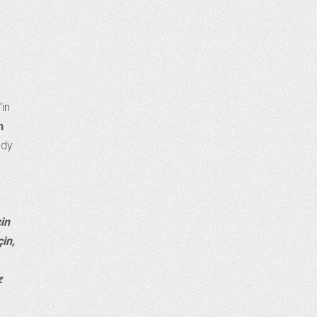
in
n
dy
in
in,
z