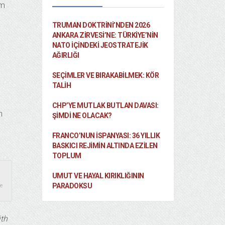
lm
TRUMAN DOKTRINI’NDEN 2026
ANKARA ZIRVESI’NE: TÜRKIYE’NIN
NATO İÇINDEKI JEOSTRATEJIK
AĞIRLIĞI
SEÇIMLER VE BIRAKABILMEK: KÖR
TALIH
CHP’YE MUTLAK BUTLAN DAVASI:
n
ŞİMDİ NE OLACAK?
FRANCO’NUN İSPANYASI: 36 YILLIK
BASKICI REJIMIN ALTINDA EZILEN
TOPLUM
UMUT VE HAYAL KIRIKLIĞININ
PARADOKSU
de
th