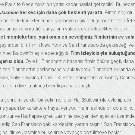
aris’te Gece Yarısı’nın yarısı kadar hasılat getirebildi. Bu nede
 Jasmine
herkes için daha çok beklenti yarattı.
Filmin başrolü
n asilzade karakterlerinde görmeye alışık olduğumuz bir zarafete
aplantısı ve yarattığı dünyaların yüksek entellektüelitesine çok
ayet memleketine, yani onun en sevdiğimiz filmlerinin ev sahi
 şeylerden biri, filmin New York ve San Fransisco’da çekileceği ve
Alec Baldwin’in eşlik edeceğiydi.
Film izleyicisiyle buluştuğun
arısı oldu.
Öyle ki, Blanchett’ın başarısı filmin önüne geçti, daha
ızca Blanchett’ın performansını anlatıyordu. Blanchett ekranda o
dwin, Sally Hawkins, Louis C.K, Peter Sarsgaard ve Bobby Canna
ebilsin diye tutulmuş birer figürana dönüştü.
 sonra milyarder bir yatırımcı olan Hal (Baldwin) ile evlenip adını
ş yapan bir karaktere hayat veriyor. Hal’in aslında bir dolandırıcı
 konulur ve Hal hapse girer. Jasmine ise, yeniden ayakları üzerinde
dip San Fransisco’daki kardeşinin yanına taşınır. San Fransisco,
ş halidir ve Jasmine bu şehirde yavaşça çözülmeye başlar.