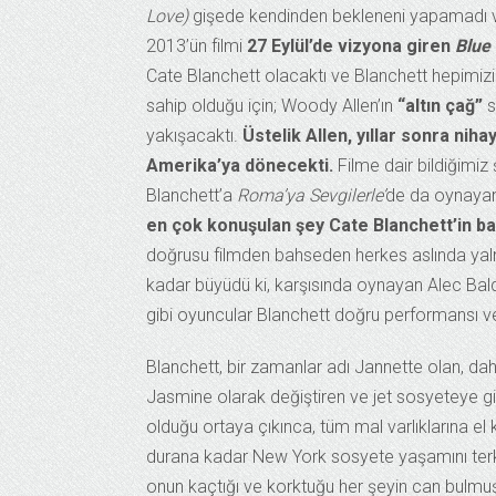
Love)
gişede kendinden bekleneni yapamadı ve P
2013’ün filmi
27 Eylül’de vizyona giren
Blue
Cate Blanchett olacaktı ve Blanchett hepimizi
sahip olduğu için; Woody Allen’ın
“altın çağ”
s
yakışacaktı.
Üstelik Allen, yıllar sonra nih
Amerika’ya dönecekti.
Filme dair bildiğimiz
Blanchett’a
Roma’ya Sevgilerle’
de da oynayan 
en çok konuşulan şey Cate Blanchett’in baş
doğrusu filmden bahseden herkes aslında yaln
kadar büyüdü ki, karşısında oynayan Alec Bal
gibi oyuncular Blanchett doğru performansı ver
Blanchett, bir zamanlar adı Jannette olan, daha
Jasmine olarak değiştiren ve jet sosyeteye giri
olduğu ortaya çıkınca, tüm mal varlıklarına el
durana kadar New York sosyete yaşamını terke
onun kaçtığı ve korktuğu her şeyin can bulmu