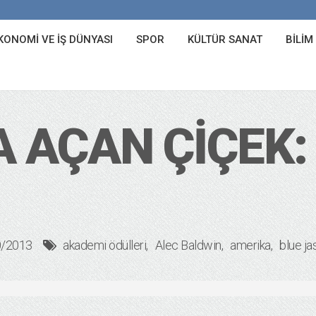
KONOMI VE İŞ DÜNYASI
SPOR
KÜLTÜR SANAT
BILIM
 AÇAN ÇIÇEK:
0/2013
akademi ödülleri
Alec Baldwin
amerika
blue j