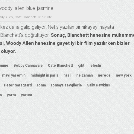
dy Allen, Cate Blanchett ile birlikte
kez daha galip geliyor: Nefis yazılan bir hikayeyi hayata
 Blanchett’a doğrultuyor.
Sonuç, Blanchett hanesine mükemm
si, Woody Allen hanesine gayet iyi bir film yazılırken bizler
 oluyor.
smine
Bobby Cannavale
Cate Blanchett
çıktı
eleştiri
mavi yasemin
midnight in paris
nasıl
ne zaman
nerede
new york
Peter Sarsgaard
roma
romaya sevgilerle
Sally Hawkins
n
yorm
yorum