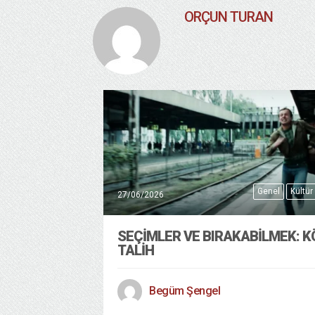
ORÇUN TURAN
Genel
Kültür
27/06/2026
SEÇIMLER VE BIRAKABILMEK: K
TALIH
Begüm Şengel