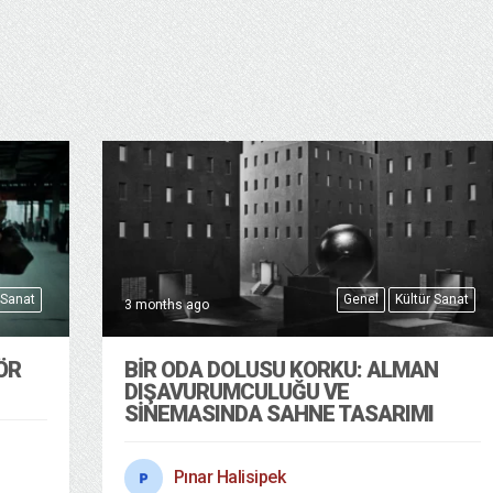
 Sanat
Genel
Kültür Sanat
3 months ago
ÖR
BIR ODA DOLUSU KORKU: ALMAN
DIŞAVURUMCULUĞU VE
SINEMASINDA SAHNE TASARIMI
Pınar Halisipek