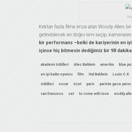
Wod
Kırktan fazla filme imza atan Woody Allen, bir 
getirebilecek en doğru ismi seçip, kamerasını
bir performans –belki de kariyerinin en iyi
içinse hiç bitmesin dediğimiz bir 98 dakika
akademi ödülleri
Alec Baldwin
amerika
blue ja
en iyi kadın oyuncu
film
Hal Baldwin
Louis C.K
ödülleri
oscar
özet
paris
pariste gece yarısı
san fransisco
set
to rome with love
woddy alle