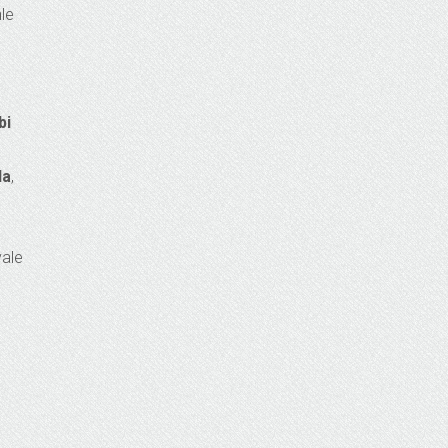
nle
bi
da
,
vale