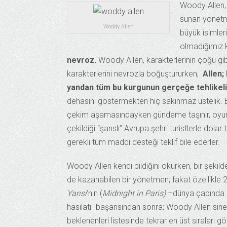
Woody Allen, 
sunan yönetme
Woddy Allen
büyük isimleri
olmadığımız k
nevroz.
Woody Allen, karakterlerinin çoğu gib
karakterlerini nevrozla boğuştururken,
Allen; 
yandan tüm bu kurgunun gerçeğe tehlikeli bi
dehasını göstermekten hiç sakınmaz üstelik. 
çekim aşamasındayken gündeme taşınır, oyuncula
çekildiği “şanslı” Avrupa şehri turistlerle dolar t
gerekli tüm maddi desteği teklif bile ederler.
Woody Allen kendi bildiğini okurken, bir şekilde
de kazanabilen bir yönetmen; fakat özellikle
Yarısı
‘nın (
Midnight in Paris)
–dünya çapında 1
hasılatı- başarısından sonra; Woody Allen sin
beklenenleri listesinde tekrar en üst sıraları g