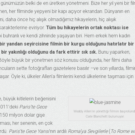
günümüzün belki de en üretken yönetmeni. Bize her yıl yeni bir fi
n, her filminde yepyeni bir kapı açıyor ekrandan. Dünyanın en
ni, daha önce hiç alışık olmadığımız hikayelerin, hiç alışık
arakterlerine eviriyor.
Tüm bu hikayelerin ortak noktası ise
i buhranlı ve kendi zihninde yaşayan biri. Hem erkek hem kadın
bir yandan seyircisine filmin bir kurgu olduğunu hatırlatır bir
r yakınlığı olduğunu da fark ettirir sık sık.
Bunu yaparken,
Böyle büyük bir yönetmen söz konusu olduğunda, her filmi daha
rın sette fotoğrafları gazetelere basılır –ve son yıllarda, filmi
aşar. Öyle ki, ülkeler Allen’a filmlerini kendi ülkelerine taşıması için
, büyük kitlelerin beğenisini
 2011’deki
Paris’te Gece
Woddy Allen’ın yönettiği filmin başrolün
50 milyon dolar gişe
Cate Blanchett bulunuyor.
eması, her senenin, en çok
ördü.
Paris’te Gece Yarısı
’nın ardılı
Roma’ya Sevgilerle
(
To Rome wi