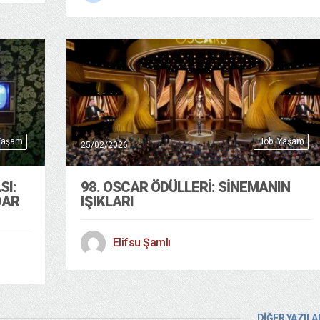
Yaşam
Hobi Yaşam
25/02/2026
SI:
98. OSCAR ÖDÜLLERİ: SİNEMANIN
DAR
IŞIKLARI
Elifsu Şamlı
DİĞER YAZILA