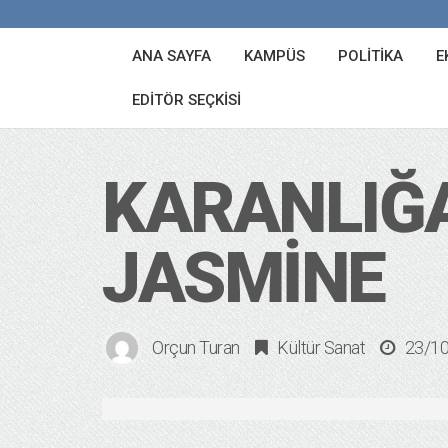
ANA SAYFA
KAMPÜS
POLITIKA
E
EDITÖR SEÇKISI
KARANLIĞA
JASMINE
Orçun Turan
Kültür Sanat
23/1