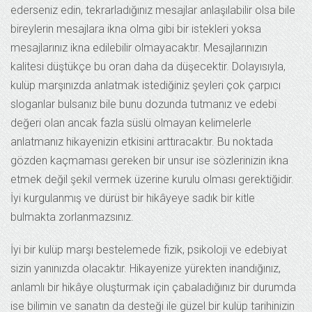
ederseniz edin, tekrarladığınız mesajlar anlaşılabilir olsa bile
bireylerin mesajlara ikna olma gibi bir istekleri yoksa
mesajlarınız ikna edilebilir olmayacaktır. Mesajlarınızın
kalitesi düştükçe bu oran daha da düşecektir. Dolayısıyla,
kulüp marşınızda anlatmak istediğiniz şeyleri çok çarpıcı
sloganlar bulsanız bile bunu dozunda tutmanız ve edebi
değeri olan ancak fazla süslü olmayan kelimelerle
anlatmanız hikayenizin etkisini arttıracaktır. Bu noktada
gözden kaçmaması gereken bir unsur ise sözlerinizin ikna
etmek değil şekil vermek üzerine kurulu olması gerektiğidir.
İyi kurgulanmış ve dürüst bir hikâyeye sadık bir kitle
bulmakta zorlanmazsınız.
İyi bir kulüp marşı bestelemede fizik, psikoloji ve edebiyat
sizin yanınızda olacaktır. Hikayenize yürekten inandığınız,
anlamlı bir hikâye oluşturmak için çabaladığınız bir durumda
ise bilimin ve sanatın da desteği ile güzel bir kulüp tarihinizin