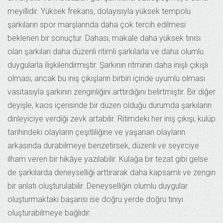
meyillidir. Yüksek frekans, dolayısıyla yüksek tempolu
şarkıların spor marşlarında daha çok tercih edilmesi
beklenen bir sonuçtur. Dahası, makale daha yüksek tınısı
olan şarkıları daha düzenli ritimli şarkılarla ve daha olumlu
duygularla ilişkilendirmiştir. Şarkının ritminin daha inişli çıkışlı
olması, ancak bu iniş çıkışların birbiri içinde uyumlu olması
vasıtasıyla şarkının zenginliğini arttırdığını belirtmiştir. Bir diğer
deyişle, kaos içerisinde bir düzen olduğu durumda şarkıların
dinleyiciye verdiği zevk artabilir. Ritimdeki her iniş çıkışı, kulüp
tarihindeki olayların çeşitliliğine ve yaşanan olayların
arkasında durabilmeye benzetirsek, düzenli ve seyirciye
ilham veren bir hikâye yazılabilir. Kulağa bir tezat gibi gelse
de şarkılarda deneyselliği arttırarak daha kapsamlı ve zengin
bir anlatı oluşturulabilir. Deneyselliğin olumlu duygular
oluşturmaktaki başarısı ise doğru yerde doğru tınıyı
oluşturabilmeye bağlıdır.