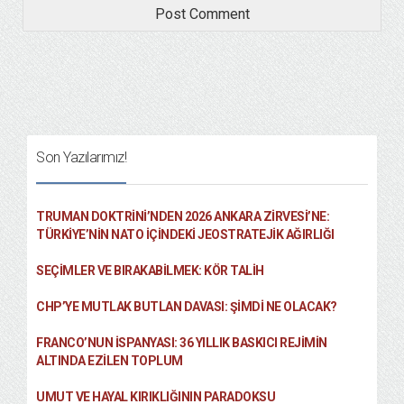
Son Yazılarımız!
TRUMAN DOKTRINI’NDEN 2026 ANKARA ZIRVESI’NE:
TÜRKIYE’NIN NATO İÇINDEKI JEOSTRATEJIK AĞIRLIĞI
SEÇIMLER VE BIRAKABILMEK: KÖR TALIH
CHP’YE MUTLAK BUTLAN DAVASI: ŞİMDİ NE OLACAK?
FRANCO’NUN İSPANYASI: 36 YILLIK BASKICI REJIMIN
ALTINDA EZILEN TOPLUM
UMUT VE HAYAL KIRIKLIĞININ PARADOKSU