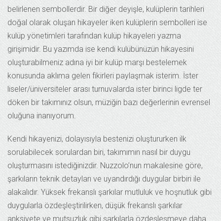
belirlenen sembollerdir. Bir diğer deyişle, kulüplerin tarihleri
doğal olarak oluşan hikayeler iken kulüplerin sembolleri ise
kulüp yönetimleri tarafından kulüp hikayeleri yazma
girişimidir. Bu yazımda ise kendi kulübünüzün hikayesini
oluşturabilmeniz adına iyi bir kulüp marşı bestelemek
konusunda aklıma gelen fikirleri paylaşmak isterim. İster
liseler/üniversiteler arası turnuvalarda ister birinci ligde ter
döken bir takımınız olsun, müziğin bazı değerlerinin evrensel
oluğuna inanıyorum.
Kendi hikayenizi, dolayısıyla bestenizi oluştururken ilk
sorulabilecek sorulardan biri, takımımın nasıl bir duygu
oluşturmasını istediğinizdir. Nuzzolo’nun makalesine göre,
şarkıların teknik detayları ve uyandırdığı duygular birbiri ile
alakalıdır. Yüksek frekanslı şarkılar mutluluk ve hoşnutluk gibi
duygularla özdeşleştirilirken, düşük frekanslı şarkılar
anksiyete ve mutsuzluk gibi şarkılarla özdeşleşmeye daha