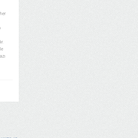
 her
a
r.
le
azı