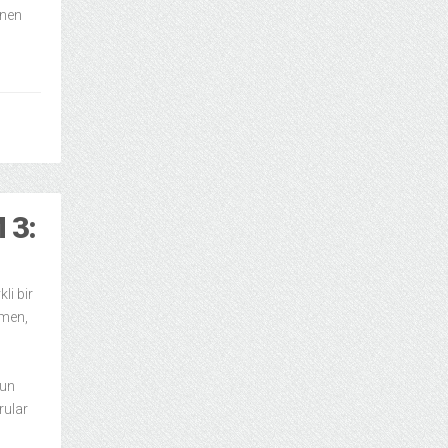
enen
 3:
li bir
ğmen,
pun
rular