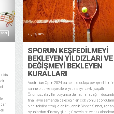
Spor
25/02/2024
SPORUN KEŞFEDILMEYI
BEKLEYEN YILDIZLARI VE
DEĞIŞMEYI BEKLEYEN
KURALLARI
nlukla
dir.
Australian Open 2024 bu sene oldukça çekişmeli bir fi
dır.
sahne oldu ve seyircilere iyi bir seyir zevki yaşattı.
Önümüzdeki yıllar boyunca da hatırlanacağını düşün
lerin
final, aynı zamanda geleceğin en çok yönlü sporcular
ından
birini takdim etmiş olabilir: Jannik Sinner. Sinner, zor a
eri
oyunlardan düşmeyişi, güçlü servisleri ve risk almakta