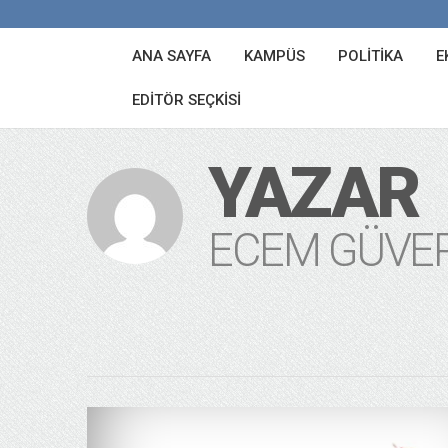
ANA SAYFA
KAMPÜS
POLITIKA
E
EDITÖR SEÇKISI
YAZAR
ECEM GÜVE