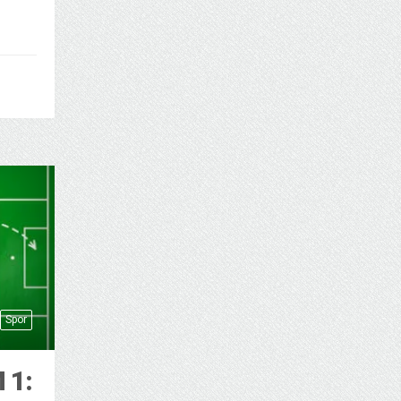
Spor
 1: