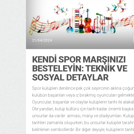
21/04/2024
KENDI SPOR MARŞINIZI
BESTELEYIN: TEKNIK VE
SOSYAL DETAYLAR
Spor kulüpleri denilince pek çok seyircinin aklına çoğu
kulübün başarıları veya iz bırakmış oyuncuları gelmekte
Oyuncular, başarılar ve olaylar kulüplerin tarihi ile alakalı
Öte yandan, kulüp kültürü için tarih kadar önemli başka
unsurlar da vardır: arması, marşı ve stadyumları. Kulüp
tarihleri zamanla oluşurken, bu unsurlar kulüpler taraf
belirlenen sembollerdir. Bir diğer deyişle, kulüplerin tarihl