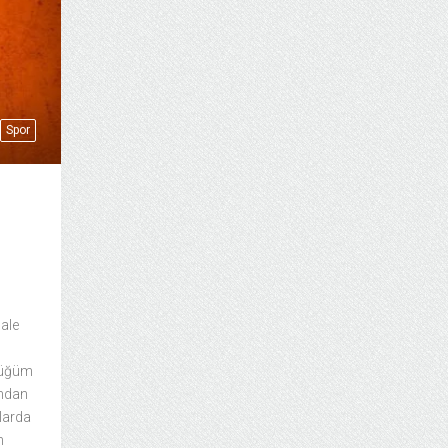
Spor
nale
düğüm
ından
nlarda
n