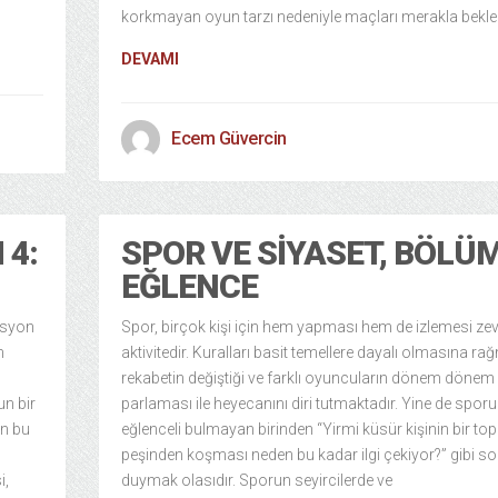
korkmayan oyun tarzı nedeniyle maçları merakla bekl
DEVAMI
Ecem Güvercin
 4:
SPOR VE SIYASET, BÖLÜM
EĞLENCE
asyon
Spor, birçok kişi için hem yapması hem de izlemesi zevk
m
aktivitedir. Kuralları basit temellere dayalı olmasına ra
rekabetin değiştiği ve farklı oyuncuların dönem dönem
un bir
parlaması ile heyecanını diri tutmaktadır. Yine de sporu
ın bu
eğlenceli bulmayan birinden “Yirmi küsür kişinin bir to
peşinden koşması neden bu kadar ilgi çekiyor?” gibi so
i,
duymak olasıdır. Sporun seyircilerde ve