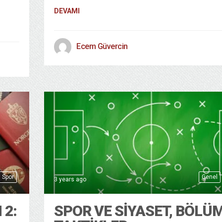
DEVAMI
Ecem Güvercin
Spor
Genel
3 years ago
 2:
SPOR VE SIYASET, BÖLÜM