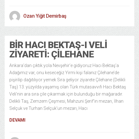
Ozan Yiğit Demirbaş
BIR HACI BEKTAŞ-I VELI
ZIYARETI: ÇILEHANE
Ankara’dan çıktık yola Nevşehir’e gidiyoruz Hacı Bektaş’a
Adağımız var, onu keseceğiz Yirmi kişi falanız Çilehane’de
pişirilip dağıtılıyor yemek Sıra geliyor ziyarete Çilehane (Delikli
Taş) 13. yüzyılda yaşamış olan Türk mutasavvıfı Hacı Bektaş
Veli’nin ara sıra çile çıkarmak için bulunduğu bir mağaradır.
Delikli Taş, Zemzem Çeşmesi, Mahzuni Şerif’in mezarı, İlhan
Selçuk ve Turhan Selçuk’un mezarı, Hacı
DEVAMI