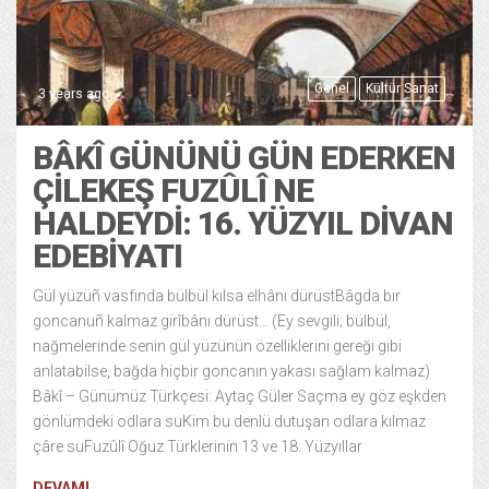
Genel
Kültür Sanat
3 years ago
BÂKÎ GÜNÜNÜ GÜN EDERKEN
ÇILEKEŞ FUZÛLÎ NE
HALDEYDI: 16. YÜZYIL DİVAN
EDEBİYATI
Gül yüzüñ vasfında bülbül kılsa elhânı dürüstBâgda bir
goncanuñ kalmaz girîbânı dürüst… (Ey sevgili; bülbül,
nağmelerinde senin gül yüzünün özelliklerini gereği gibi
anlatabilse, bağda hiçbir goncanın yakası sağlam kalmaz)
Bâkî – Günümüz Türkçesi: Aytaç Güler Saçma ey göz eşkden
gönlümdeki odlara suKim bu denlü dutuşan odlara kılmaz
çâre suFuzûlî Oğuz Türklerinin 13 ve 18. Yüzyıllar
DEVAMI