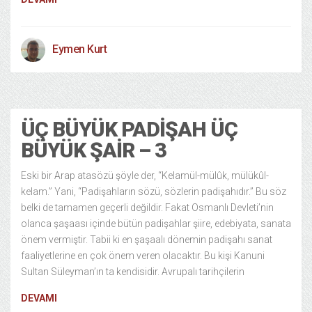
Eymen Kurt
Kültür Sanat
20/02/2014
ÜÇ BÜYÜK PADIŞAH ÜÇ
BÜYÜK ŞAIR – 3
Eski bir Arap atasözü şöyle der, “Kelamül-mülûk, mülükûl-
kelam.” Yani, “Padişahların sözü, sözlerin padişahıdır.” Bu söz
belki de tamamen geçerli değildir. Fakat Osmanlı Devleti’nin
olanca şaşaası içinde bütün padişahlar şiire, edebiyata, sanata
önem vermiştir. Tabii ki en şaşaalı dönemin padişahı sanat
faaliyetlerine en çok önem veren olacaktır. Bu kişi Kanuni
Sultan Süleyman’ın ta kendisidir. Avrupalı tarihçilerin
DEVAMI