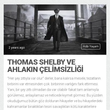
Hobi Yaşam
2 years ago
THOMAS SHELBY VE
AHLAKIN ÇELIMSIZLIĞI
“Her şey zıttıyla var olur” derler, bana kalırsa mesele, tezatların
birbirini var etmesinden çok birbirinin varlığını fark ettirmesi.
Yani, bir şey zıttı olmadan da var olabilir fakat tam anlamıyla
görülemez, anlaşılamaz ve neticede kıymet görmez. Bu yüzden
okuduğumuz bütün göz dolduran hikayeler ve bu hikayelerdeki
kahramanlar bıraktıkları tesiri savaştıkları kötü karakterlere