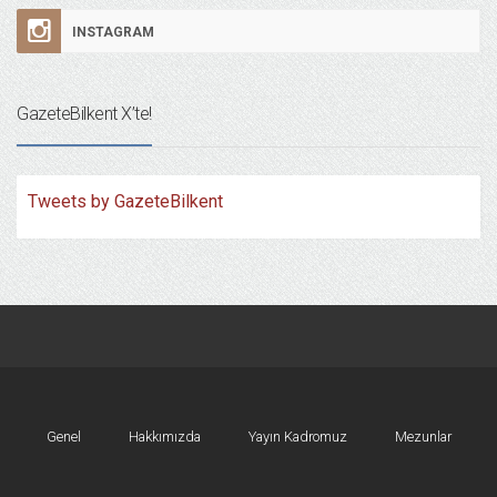
INSTAGRAM
GazeteBilkent X’te!
Tweets by GazeteBilkent
Genel
Hakkımızda
Yayın Kadromuz
Mezunlar