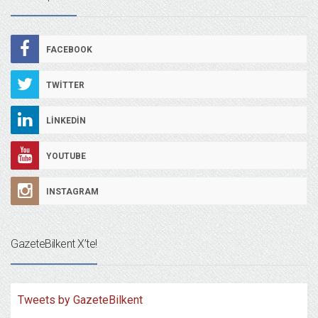
FACEBOOK
TWITTER
LINKEDIN
YOUTUBE
INSTAGRAM
GazeteBilkent X’te!
Tweets by GazeteBilkent