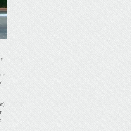
rn
ine
le
an)
on
k