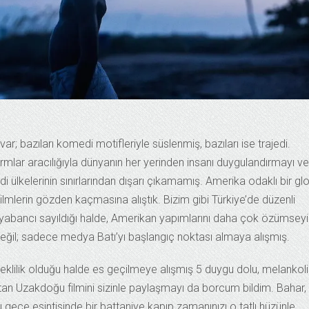
ar; bazıları komedi motifleriyle süslenmiş, bazıları ise trajedi.
ormlar aracılığıyla dünyanın her yerinden insanı duygulandırmayı ve
i ülkelerinin sınırlarından dışarı çıkamamış. Amerika odaklı bir gl
ilmlerin gözden kaçmasına alıştık. Bizim gibi Türkiye’de düzenli
ke yabancı sayıldığı halde, Amerikan yapımlarını daha çok özümsey
değil; sadece medya Batı’yı başlangıç noktası almaya alışmış.
klilik olduğu halde es geçilmeye alışmış 5 duygu dolu, melankoli
atan Uzakdoğu filmini sizinle paylaşmayı da borcum bildim. Bahar,
 gece esintisinde bir battaniye kapıp zamanınızı o tatlı hüzünle