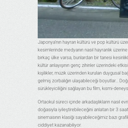
Japonya’nın hayran kültürü ve pop kültürü üz
kesimlerinde medyanın nasıl hayranlık üzerine
birkaç ülke varsa, bunlardan bir tanesi kesinli
kültür anlayışının genç zihinler üzerindeki etkis
kişilikler, müzik üzerinden kurulan duygusal bağ
gelmiş zorbalığın ulaşabileceği boyutlar… Doğa
sürükleyiciliğini sağlayan bu film, kısmi-deneysel
Ortaokul süreci içinde arkadaşlıkların nasıl evr
doğasıyla iyileştirebileceğini anlatan bir 3 sa
sinemasının klasiği sayabileceğimiz bazı grafi
ciddiyet kazanabiliyor.