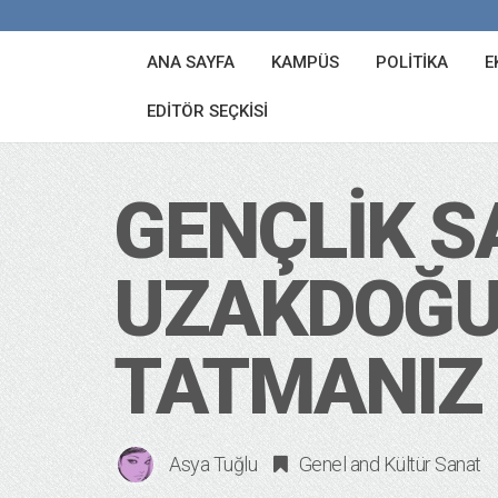
ANA SAYFA
KAMPÜS
POLITIKA
E
EDITÖR SEÇKISI
GENÇLIK S
UZAKDOĞU
TATMANIZ İ
Asya Tuğlu
Genel
and
Kültür Sanat