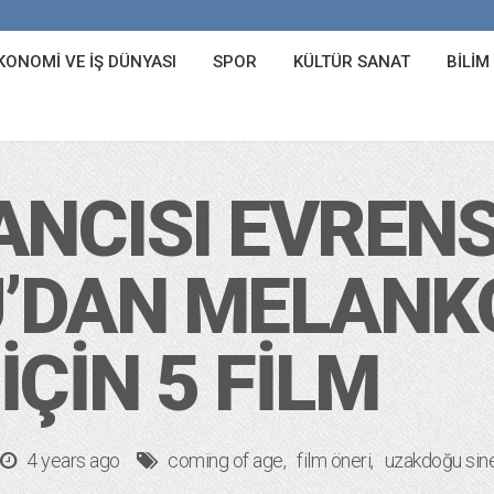
KONOMI VE İŞ DÜNYASI
SPOR
KÜLTÜR SANAT
BILIM
ANCISI EVRENS
’DAN MELANK
ÇIN 5 FILM
4 years ago
coming of age
film öneri
uzakdoğu sin