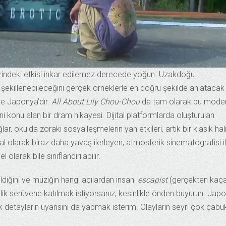
erindeki etkisi inkar edilemez derecede yoğun. Uzakdoğu
 şekillenebileceğini gerçek örneklerle en doğru şekilde anlatacak
kle Japonya’dır.
All About Lily Chou-Chou
da tam olarak bu mode
ini konu alan bir dram hikayesi. Dijital platformlarda oluşturulan
lar, okulda zoraki sosyalleşmelerin yan etkileri, artık bir klasik hal
l olarak biraz daha yavaş ilerleyen, atmosferik sinematografisi i
 olarak bile sınıflandırılabilir.
ildiğini ve müziğin hangi açılardan insanı
escapist
(gerçekten kaç
atlik serüvene katılmak istiyorsanız, kesinlikle önden buyurun. Jap
k detayların uyarısını da yapmak isterim. Olayların seyri çok çabu