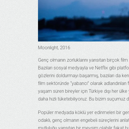
Moonlight, 2016
Genç olmanın zorluklarını yansıtan birçok film v
Bazıları sosyal medyayla ve Netflix gibi platf
gözlerini doldurmayı başarmış, bazıları da kend
film sektöründe “yabancı” olarak adlandırılan f
yaşam süren bireyler için Türkiye dışı her ül
daha hızlı tüketebiliyoruz. Bu bizim suçumuz 
Popüler medyada köklü yer edinmeleri bir gere
odaklı, genç olmanın engebeli süreçlerini anl
mutluluğu yansıtan bir mevsim olabilir fakat bu