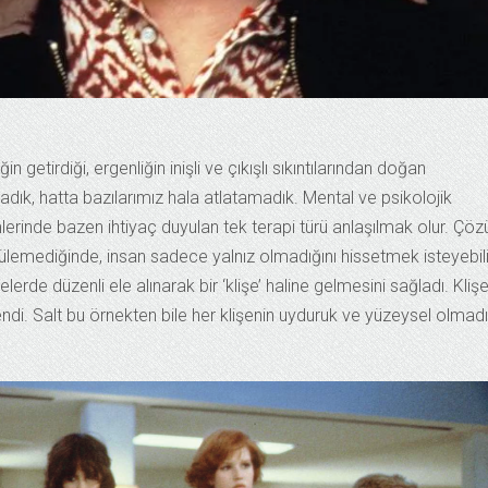
ğin getirdiği, ergenliğin inişli ve çıkışlı sıkıntılarından doğan
dık, hatta bazılarımız hala atlatamadık. Mental ve psikolojik
mlerinde bazen ihtiyaç duyulan tek terapi türü anlaşılmak olur. Çö
rülemediğinde, insan sadece yalnız olmadığını hissetmek isteyebili
elerde düzenli ele alınarak bir ‘klişe’ haline gelmesini sağladı. Kliş
endi. Salt bu örnekten bile her klişenin uyduruk ve yüzeysel olmadı