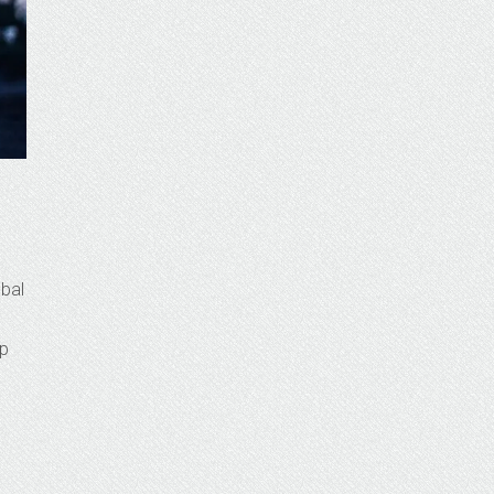
obal
ip