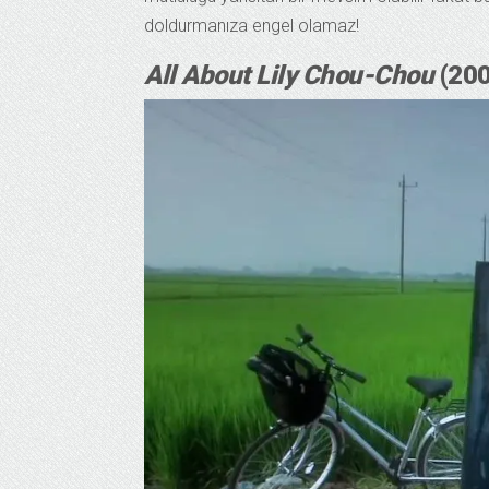
doldurmanıza engel olamaz!
All About Lily Chou-Chou
(2001