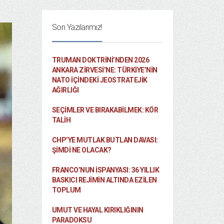
Son Yazılarımız!
TRUMAN DOKTRINI’NDEN 2026
ANKARA ZIRVESI’NE: TÜRKIYE’NIN
NATO İÇINDEKI JEOSTRATEJIK
AĞIRLIĞI
SEÇIMLER VE BIRAKABILMEK: KÖR
TALIH
CHP’YE MUTLAK BUTLAN DAVASI:
ŞİMDİ NE OLACAK?
FRANCO’NUN İSPANYASI: 36 YILLIK
BASKICI REJIMIN ALTINDA EZILEN
TOPLUM
UMUT VE HAYAL KIRIKLIĞININ
PARADOKSU