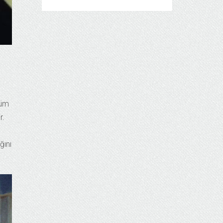
züm
r.
e
ğını