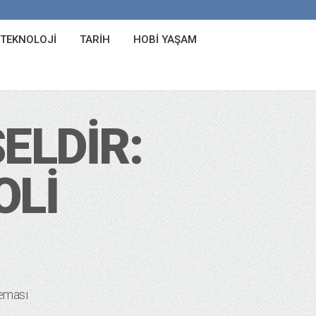
 TEKNOLOJI
TARIH
HOBI YAŞAM
ELDIR:
OLI
eması