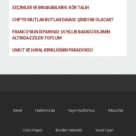
SEÇIMLER VE BIRAKABILMEK: KÖR TALIH
CHP’YE MUTLAK BUTLAN DAVASI: ŞİMDİ NE OLACAK?
FRANCO’NUN İSPANYASI: 36 YILLIK BASKICI REJIMIN
ALTINDA EZILEN TOPLUM
UMUT VE HAYAL KIRIKLIĞININ PARADOKSU
Genel
Hakkımızda
Yayın Kadromuz
Mezunlar
Ünlü Köşesi
Bizden Haberler
Yasal Uyarı