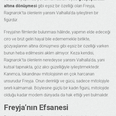
altına dönüşmesi
gibi eşsiz bir özelliği olan Freyja,
Ragnarok’ta ölenlerin yarısını Valhalla’da iyileştiren bir
figürdür.
Freyja’nın filmlerde bulunması hâlinde, yapımın elde edeceği
ciro ve brüt geliri hayal bile edememekle birlikte,
gözyaşlarının altına dönüşmesi gibi eşsiz bir özelliği varken
bunun heba edilmesini aklım almıyor. Keza kendisi,
Ragnarok’ta ölenlerin neredeyse yarısını Valhalla’da, yani
kutsal tapınakta, göz alıcı güzelliğiyle iyileştirmektedir.
Kanımca, İskandinav mitolojisinin en çok harcanan
unsurudur Freyja. Onun derinliği ve gücü, sadece mitolojiyle
sınırlı kalmamalı. Böylesine güçlü bir kadın figürü, mitolojide
olduğu kadar modern dünyada da hak ettiği yeri bulmalıdır.
Freyja’nın Efsanesi