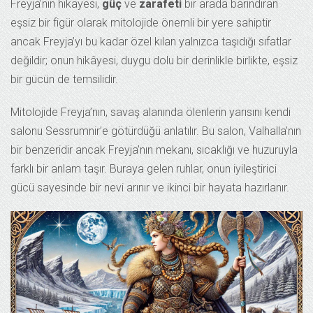
Freyja’nın hikayesi,
güç
ve
zarafeti
bir arada barındıran
eşsiz bir figür olarak mitolojide önemli bir yere sahiptir
ancak Freyja’yı bu kadar özel kılan yalnızca taşıdığı sıfatlar
değildir; onun hikâyesi, duygu dolu bir derinlikle birlikte, eşsiz
bir gücün de temsilidir.
Mitolojide Freyja’nın, savaş alanında ölenlerin yarısını kendi
salonu Sessrumnir’e götürdüğü anlatılır. Bu salon, Valhalla’nın
bir benzeridir ancak Freyja’nın mekanı, sıcaklığı ve huzuruyla
farklı bir anlam taşır. Buraya gelen ruhlar, onun iyileştirici
gücü sayesinde bir nevi arınır ve ikinci bir hayata hazırlanır.