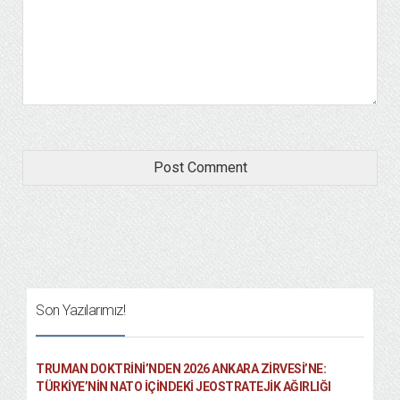
Son Yazılarımız!
TRUMAN DOKTRINI’NDEN 2026 ANKARA ZIRVESI’NE:
TÜRKIYE’NIN NATO İÇINDEKI JEOSTRATEJIK AĞIRLIĞI