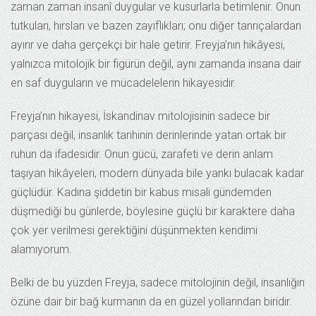
zaman zaman insanî duygular ve kusurlarla betimlenir. Onun
tutkuları, hırsları ve bazen zayıflıkları; onu diğer tanrıçalardan
ayırır ve daha gerçekçi bir hale getirir. Freyja’nın hikâyesi,
yalnızca mitolojik bir figürün değil, aynı zamanda insana dair
en saf duyguların ve mücadelelerin hikayesidir.
Freyja’nın hikayesi, İskandinav mitolojisinin sadece bir
parçası değil, insanlık tarihinin derinlerinde yatan ortak bir
ruhun da ifadesidir. Onun gücü, zarafeti ve derin anlam
taşıyan hikâyeleri, modern dünyada bile yankı bulacak kadar
güçlüdür. Kadına şiddetin bir kabus misali gündemden
düşmediği bu günlerde, böylesine güçlü bir karaktere daha
çok yer verilmesi gerektiğini düşünmekten kendimi
alamıyorum.
Belki de bu yüzden Freyja, sadece mitolojinin değil, insanlığın
özüne dair bir bağ kurmanın da en güzel yollarından biridir.