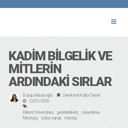
Toggl
naviga
KADIM BILGELIK VE
MITLERIN
ARDINDAKI SIRLAR
Duygu Abbasoğlu
Genel
and
Kültür Sanat
22/01/2025
Bilkent Üniversitesi
gazetebilkent
İskandinav
Mitolojisi
kültür sanat
mitoloji