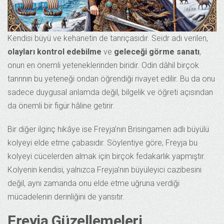
Kendisi büyü ve kehanetin de tanrıçasıdır. Seidr adı verilen,
olayları kontrol edebilme
ve
geleceği görme sanatı
,
onun en önemli yeteneklerinden biridir. Odin dâhil birçok
tanrının bu yeteneği ondan öğrendiği rivayet edilir. Bu da onu
sadece duygusal anlamda değil, bilgelik ve öğreti açısından
da önemli bir figür hâline getirir.
Bir diğer ilginç hikâye ise Freyja’nın Brisingamen adlı büyülü
kolyeyi elde etme çabasıdır. Söylentiye göre, Freyja bu
kolyeyi cücelerden almak için birçok fedakarlık yapmıştır.
Kolyenin kendisi, yalnızca Freyja’nın büyüleyici cazibesini
değil, aynı zamanda onu elde etme uğruna verdiği
mücadelenin derinliğini de yansıtır.
Freyja Güzellemeleri