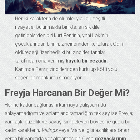
Her iki karakterin de ölümleriyle ilgili çeşitli
rivayetler bulunmakla birlikte, en sık dile
getirilenlerden biri kurt Fenrir’in, yani Loki’nin
çocuklarından birinin, zincirlerinden kurtularak Odin’i
öldüreceği üzerinedir ki bu zincirler tanrılar
tarafından ona verilmiş
büyülü bir cezadır
.
Kanımca Fenrir, zincirlerinden kurtulup kötü yolu
seçen bir mahkûmu simgeliyor.
Freyja Harcanan Bir Değer Mi?
Her ne kadar bağlantısını kurmaya çalışsam da
anlayamadığım ve anlamlandıramadığım tek şey ise Freyja;
yani aşk, güzellik ve savaşı simgeleyen böylesine güçlü bir
kadın karakterin,
Vikings
veya Marvel gibi azınlıklara önem
veren bir yapımda yer almamasıdır. Oysa
gözyaşlarının