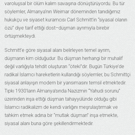
varoluşsal bir ölüm kalım savaşına dönüştürüyordu. Bu tür
söylemler, Almanya’nın Weimar döneminden tanıdığımız
hukukçu ve siyaset kuramcısı Carl Schmitt’in “siyasal olanın
özü” diye tarif ettiği dost–düşman ayrımıyla birebir
örtüşmekteydi.
Schmitt’e göre siyasal alanı belirleyen temel ayrım,
düşmanın kim olduğudur. Bu düşman herhangi bir muhalif
değil varlığıyla tehdit oluşturan “öteki”dir. Bugün Türkiye’de
radikal İslamcı hareketlerin kullandığı söylemler, bu Schmittçi
siyasal anlayışın modern bir yansımasını temsil etmektedir.
Tıpkı 1930’ların Almanya’sında Nazizmin “Yahudi sorunu”
üzerinden inşa ettiği düşman tahayyülünde olduğu gibi
İslamcı radikalizm de kendi varlığını meşrulaştırmak ve
tahkim etmek adına bir “mutlak düşman” inşa etmekte,
siyasal alanı buna göre şekillendirmektedir.