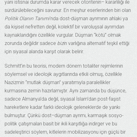
yani istisnai durumda karar verecek otoritenin– kararlılığı ile
sürdürülebileceğini savunur. En meşhur eserlerinden biri olan
Politik Olanın Tanımı
‘nda dost-düşman ayrımının ahlaki ya
da kişisel nefretten değil, kolektif bir varoluşsal ayrımdan
kaynaklandığını özellikle vurgular. Düşman “kötü” olmak
zorunda değildir sadece
biz
in varlığına alternatif teşkil ettiği
için siyasal alanda karşıt olarak belirir.
Schmitt’in bu teorisi, modern dönem totaliter rejimlerinin
söylemsel ve ideolojik aygıtlarında etkili olmuş, özellikle
Nazizmin “mutlak düşman” yaratımıyla paralellikler
kurmasına zemin hazırlamıştır. Aynı zamanda bu düşünce,
sadece Almanya’da değil, siyasal İslam’dan post-faşist
hareketlere kadar farklı ideolojik geleneklerde de yankı
bulmuştur. Çünkü dost–düşman ayrımı, karmaşık sosyo-
politik çatışmaları basit bir ikili karşıtlığa indirger ve bu
sadeleştirici söylem, kitlelerin mobilizasyonu için güçlü bir