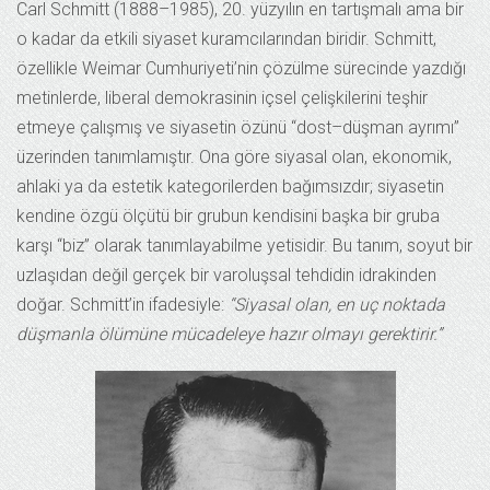
Carl Schmitt (1888–1985), 20. yüzyılın en tartışmalı ama bir
o kadar da etkili siyaset kuramcılarından biridir. Schmitt,
özellikle Weimar Cumhuriyeti’nin çözülme sürecinde yazdığı
metinlerde, liberal demokrasinin içsel çelişkilerini teşhir
etmeye çalışmış ve siyasetin özünü “dost–düşman ayrımı”
üzerinden tanımlamıştır. Ona göre siyasal olan, ekonomik,
ahlaki ya da estetik kategorilerden bağımsızdır; siyasetin
kendine özgü ölçütü bir grubun kendisini başka bir gruba
karşı “biz” olarak tanımlayabilme yetisidir. Bu tanım, soyut bir
uzlaşıdan değil gerçek bir varoluşsal tehdidin idrakinden
doğar. Schmitt’in ifadesiyle:
“Siyasal olan, en uç noktada
düşmanla ölümüne mücadeleye hazır olmayı gerektirir.”