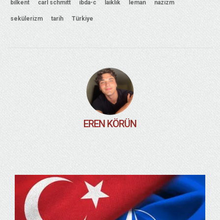
bilkent
carl schmitt
ibda-c
laiklik
leman
nazizm
sekülerizm
tarih
Türkiye
EREN KÖRÜN