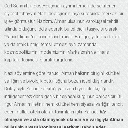
Carl Schmitt’in dost–düşman ayrımı temelinde şekillenen
siyasal tahayyül, Nazi ideolojisinin inşa sürecinde merkezi bir
işlev görmüştür. Nazizm, Alman ulusunun varoluşsal tehdit
altında olduğunu iddia ederek, bu tehdidin taşıyıcısı olarak
“Yahudi figürü”nü konumlandırmıştır. Bu figür, yalnızca bir dini
ya da etnik kimliği temsil etmez; aynı zamanda
kozmopolitizmin, modernizmin, Marksizmin ve finans-
kapitalin taşıyıcısı olarak kurgulanır.
Nazi söylemine göre Yahudi, Alman halkının birliğini, kültürel
saflığını ve biyolojik bütünlüğünü bozan içsel düşmandır.
Dolayısıyla Yahudi karşıtlığı yalnızca biyolojik ırkçılığa
indirgenemez; daha geniş bir siyasal kurgunun parçasıdır. Bu
figür Alman milletinin hem kültürel hem siyasal varlığını tehdit
eden mutlak öteki olarak tanımlanmıştır. Yahudi,
biz
olmayan ve asla olamayacak olandır ve varlığıyla Alman
milletinin siyasal/toplumsal varlığını tehdit eder.