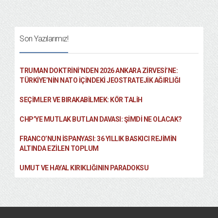
Son Yazılarımız!
TRUMAN DOKTRINI’NDEN 2026 ANKARA ZIRVESI’NE:
TÜRKIYE’NIN NATO İÇINDEKI JEOSTRATEJIK AĞIRLIĞI
SEÇIMLER VE BIRAKABILMEK: KÖR TALIH
CHP’YE MUTLAK BUTLAN DAVASI: ŞİMDİ NE OLACAK?
FRANCO’NUN İSPANYASI: 36 YILLIK BASKICI REJIMIN
ALTINDA EZILEN TOPLUM
UMUT VE HAYAL KIRIKLIĞININ PARADOKSU