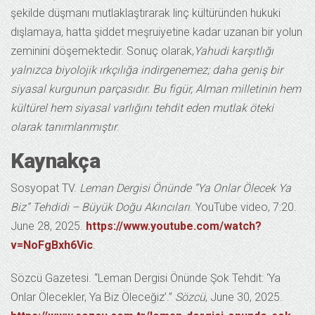
şekilde düşmanı mutlaklaştırarak linç kültüründen hukuki
dışlamaya, hatta şiddet meşruiyetine kadar uzanan bir yolun
zeminini döşemektedir. Sonuç olarak,
Yahudi karşıtlığı
yalnızca biyolojik ırkçılığa indirgenemez; daha geniş bir
siyasal kurgunun parçasıdır. Bu figür, Alman milletinin hem
kültürel hem siyasal varlığını tehdit eden mutlak öteki
olarak tanımlanmıştır
.
Kaynakça
Sosyopat TV.
Leman Dergisi Önünde “Ya Onlar Ölecek Ya
Biz” Tehdidi – Büyük Doğu Akıncıları
. YouTube video, 7:20.
June 28, 2025.
https://www.youtube.com/watch?
v=NoFgBxh6Vic
.
Sözcü Gazetesi. “Leman Dergisi Önünde Şok Tehdit: ‘Ya
Onlar Ölecekler, Ya Biz Öleceğiz’.”
Sözcü
, June 30, 2025.