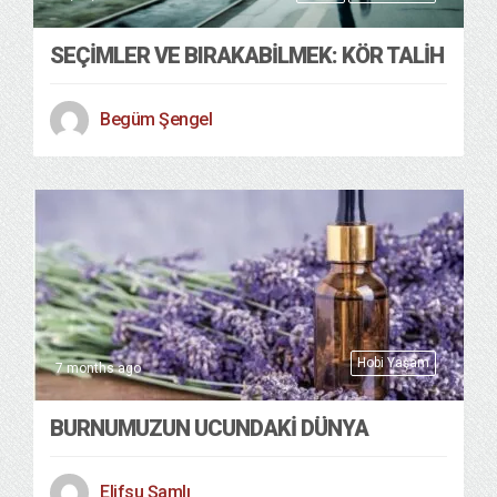
SEÇIMLER VE BIRAKABILMEK: KÖR TALIH
Begüm Şengel
Hobi Yaşam
7 months ago
BURNUMUZUN UCUNDAKİ DÜNYA
Elifsu Şamlı