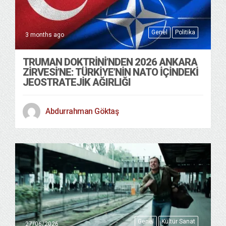
Genel
Politika
3 months ago
TRUMAN DOKTRINI’NDEN 2026 ANKARA
ZIRVESI’NE: TÜRKIYE’NIN NATO İÇINDEKI
JEOSTRATEJIK AĞIRLIĞI
Abdurrahman Göktaş
Genel
Kültür Sanat
27/06/2026