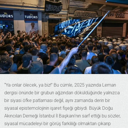
“Ya onlar ölecek, ya biz!” Bu cümle, 2025 yazında Leman
dergisi önünde bir grubun ağzından döküldüğünde yalnızca
bir siyasi öfke patlaması değil, aynı zamanda derin bir
siyasal epistemolojinin işaret fişeği gibiydi. Büyük Doğu
Akıncıları Derneği İstanbul İl Başkanı’nın sarf ettiği bu sözler,
siyasal mücadeleyi bir görüş farklılığı olmaktan çıkarıp