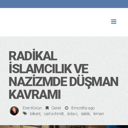
Toggl
naviga
RADIKAL
İSLAMCILIK VE
NAZIZMDE DÜŞMAN
KAVRAMI
Eren Körün
Genel
8 months ago
bilkent
carl schmitt
ibda-c
laiklik
leman