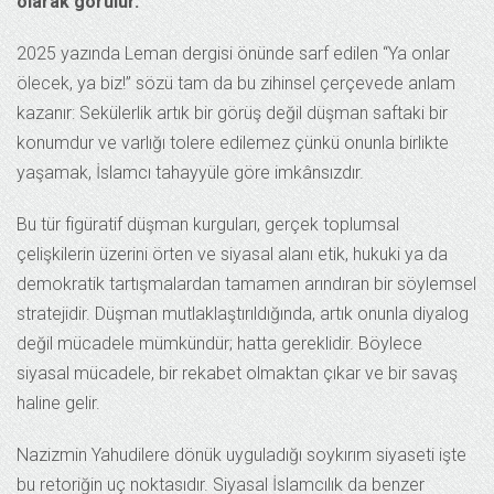
olarak görülür.
2025 yazında Leman dergisi önünde sarf edilen “Ya onlar
ölecek, ya biz!” sözü tam da bu zihinsel çerçevede anlam
kazanır: Sekülerlik artık bir görüş değil düşman saftaki bir
konumdur ve varlığı tolere edilemez çünkü onunla birlikte
yaşamak, İslamcı tahayyüle göre imkânsızdır.
Bu tür figüratif düşman kurguları, gerçek toplumsal
çelişkilerin üzerini örten ve siyasal alanı etik, hukuki ya da
demokratik tartışmalardan tamamen arındıran bir söylemsel
stratejidir. Düşman mutlaklaştırıldığında, artık onunla diyalog
değil mücadele mümkündür; hatta gereklidir. Böylece
siyasal mücadele, bir rekabet olmaktan çıkar ve bir savaş
haline gelir.
Nazizmin Yahudilere dönük uyguladığı soykırım siyaseti işte
bu retoriğin uç noktasıdır. Siyasal İslamcılık da benzer