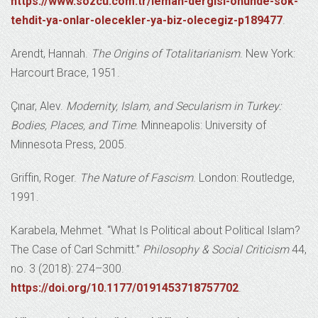
https://www.sozcu.com.tr/leman-dergisi-onunde-sok-
tehdit-ya-onlar-olecekler-ya-biz-olecegiz-p189477
.
Arendt, Hannah.
The Origins of Totalitarianism
. New York:
Harcourt Brace, 1951.
Çınar, Alev.
Modernity, Islam, and Secularism in Turkey:
Bodies, Places, and Time
. Minneapolis: University of
Minnesota Press, 2005.
Griffin, Roger.
The Nature of Fascism
. London: Routledge,
1991.
Karabela, Mehmet. “What Is Political about Political Islam?
The Case of Carl Schmitt.”
Philosophy & Social Criticism
44,
no. 3 (2018): 274–300.
https://doi.org/10.1177/0191453718757702
.