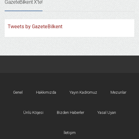
GazeteBilkent X’te!
Tweets by GazeteBilkent
Genel
Hakkımızda
Yayın Kadromuz
Mezunlar
Ünlü Köşesi
Bizden Haberler
Yasal Uyarı
İletişim