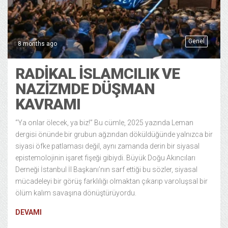
Genel
8 months ago
RADIKAL İSLAMCILIK VE
NAZIZMDE DÜŞMAN
KAVRAMI
“Ya onlar ölecek, ya biz!” Bu cümle, 2025 yazında Leman
dergisi önünde bir grubun ağzından döküldüğünde yalnızca bir
siyasi öfke patlaması değil, aynı zamanda derin bir siyasal
epistemolojinin işaret fişeği gibiydi. Büyük Doğu Akıncıları
Derneği İstanbul İl Başkanı’nın sarf ettiği bu sözler, siyasal
mücadeleyi bir görüş farklılığı olmaktan çıkarıp varoluşsal bir
ölüm kalım savaşına dönüştürüyordu.
DEVAMI