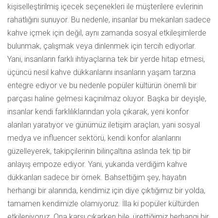
kişiselleştirilmiş içecek seçenekleri ile müşterilere evlerinin
rahatlığını sunuyor. Bu nedenle, insanlar bu mekanları sadece
kahve içmek için değil, aynı zamanda sosyal etkileşimlerde
bulunmak, çalışmak veya dinlenmek için tercih ediyorlar.
Yani, insanların farklı ihtiyaçlarına tek bir yerde hitap etmesi,
üçüncü nesil kahve dükkanlarını insanların yaşam tarzına
entegre ediyor ve bu nedenle popüler kültürün önemli bir
parçası haline gelmesi kaçınılmaz oluyor. Başka bir deyişle,
insanlar kendi farklılıklarından yola çıkarak, yeni konfor
alanları yaratıyor ve günümüz iletişim araçları, yani sosyal
medya ve influencer sektörü, kendi konfor alanlarını
güzelleyerek, takipçilerinin bilinçaltına aslında tek tip bir
anlayış empoze ediyor. Yani, yukarıda verdiğim kahve
dükkanları sadece bir örnek. Bahsettiğim şey, hayatın
herhangi bir alanında, kendimiz için diye çıktığımız bir yolda,
tamamen kendimizle olamıyoruz. İlla ki popüler kültürden
etkileniyoruz. Ona karşı çıkarken bile, ürettiğimiz herhangi bir