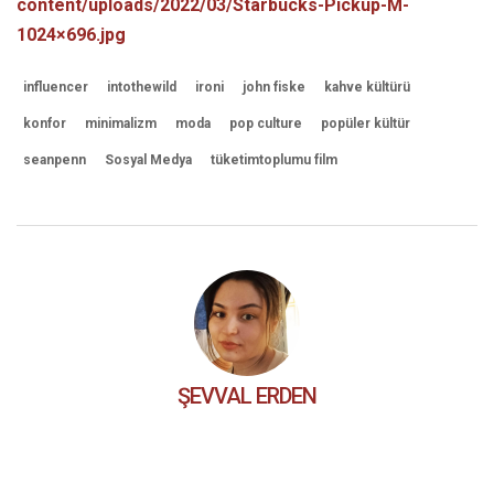
content/uploads/2022/03/Starbucks-Pickup-M-
1024×696.jpg
influencer
intothewild
ironi
john fiske
kahve kültürü
konfor
minimalizm
moda
pop culture
popüler kültür
seanpenn
Sosyal Medya
tüketimtoplumu film
ŞEVVAL ERDEN