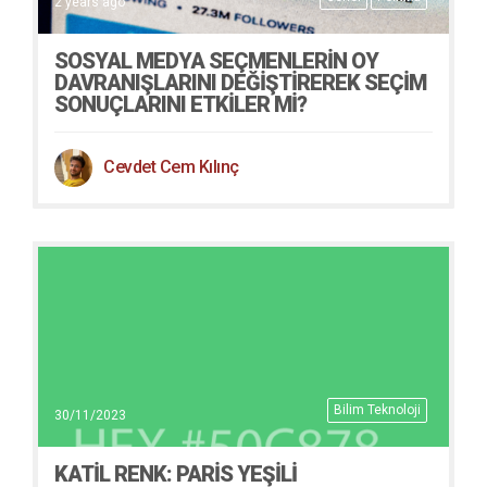
2 years ago
SOSYAL MEDYA SEÇMENLERIN OY
DAVRANIŞLARINI DEĞIŞTIREREK SEÇIM
SONUÇLARINI ETKILER MI?
Cevdet Cem Kılınç
Bilim Teknoloji
30/11/2023
KATIL RENK: PARIS YEŞILI