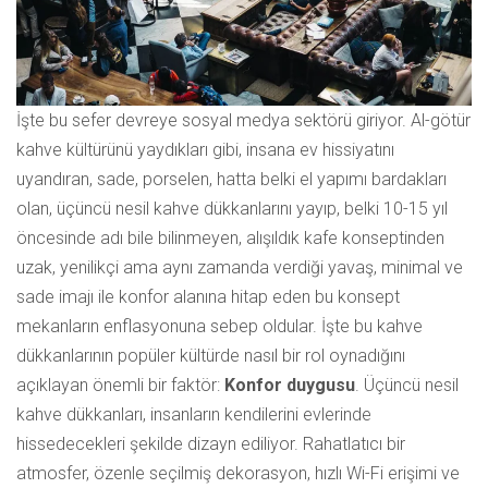
İşte bu sefer devreye sosyal medya sektörü giriyor. Al-götür
kahve kültürünü yaydıkları gibi, insana ev hissiyatını
uyandıran, sade, porselen, hatta belki el yapımı bardakları
olan, üçüncü nesil kahve dükkanlarını yayıp, belki 10-15 yıl
öncesinde adı bile bilinmeyen, alışıldık kafe konseptinden
uzak, yenilikçi ama aynı zamanda verdiği yavaş, minimal ve
sade imajı ile konfor alanına hitap eden bu konsept
mekanların enflasyonuna sebep oldular. İşte bu kahve
dükkanlarının popüler kültürde nasıl bir rol oynadığını
açıklayan önemli bir faktör:
Konfor duygusu
. Üçüncü nesil
kahve dükkanları, insanların kendilerini evlerinde
hissedecekleri şekilde dizayn ediliyor. Rahatlatıcı bir
atmosfer, özenle seçilmiş dekorasyon, hızlı Wi-Fi erişimi ve