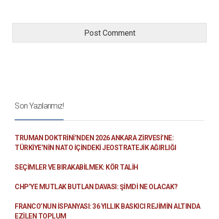
Son Yazılarımız!
TRUMAN DOKTRINI’NDEN 2026 ANKARA ZIRVESI’NE:
TÜRKIYE’NIN NATO İÇINDEKI JEOSTRATEJIK AĞIRLIĞI
SEÇIMLER VE BIRAKABILMEK: KÖR TALIH
CHP’YE MUTLAK BUTLAN DAVASI: ŞİMDİ NE OLACAK?
FRANCO’NUN İSPANYASI: 36 YILLIK BASKICI REJIMIN ALTINDA
EZILEN TOPLUM