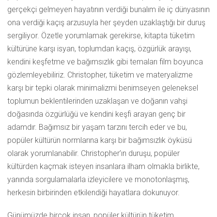
gerçekçi gelmeyen hayatının verdiği bunalım ile iç dünyasının
ona verdiği kaçış arzusuyla her şeyden uzaklaştığı bir duruş
sergiliyor. Özetle yorumlamak gerekirse, kitapta tüketim
kültürüne karşı isyan, toplumdan kaçış, özgürlük arayışı,
kendini keşfetme ve bağımsızlık gibi temaları film boyunca
gözlemleyebiliriz. Christopher, tüketim ve materyalizme
karşı bir tepki olarak minimalizmi benimseyen geleneksel
toplumun beklentilerinden uzaklaşan ve doğanın vahşi
doğasında özgürlüğü ve kendini keşfi arayan genç bir
adamdır. Bağımsız bir yaşam tarzını tercih eder ve bu,
popüler kültürün normlarına karşı bir bağımsızlık öyküsü
olarak yorumlanabilir. Christopher’ın duruşu, popüler
kültürden kaçmak isteyen insanlara ilham olmakla birlikte,
yanında sorgulamalarla izleyicilere ve monotonlaşmış,
herkesin birbirinden etkilendiği hayatlara dokunuyor.
Günümüzde birçok insan, popüler kültürün tüketim