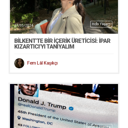
Hobi Yaşam
27/05/2024
BILKENT’TE BIR İÇERIK ÜRETICISI: İPAR
KIZARTICI’YI TANIYALIM
Fem Lâl Kaşıkçı
Genel
Politika