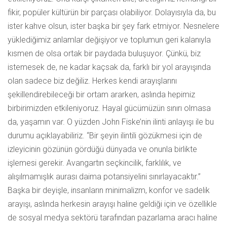
fikir, popüler kültürün bir parçası olabiliyor. Dolayısıyla da, bu
ister kahve olsun, ister başka bir şey fark etmiyor. Nesnelere
yüklediğimiz anlamlar değişiyor ve toplumun geri kalanıyla
kısmen de olsa ortak bir paydada buluşuyor. Çünkü, biz
istemesek de, ne kadar kaçsak da, farklı bir yol arayışında
olan sadece biz değiliz. Herkes kendi arayışlarını
şekillendirebileceği bir ortam ararken, aslında hepimiz
birbirimizden etkileniyoruz. Hayal gücümüzün sınırı olmasa
da, yaşamın var. O yüzden John Fiske’nin ilinti anlayışı ile bu
durumu açıklayabiliriz. “Bir şeyin ilintili gözükmesi için de
izleyicinin gözünün gördüğü dünyada ve onunla birlikte
işlemesi gerekir. Avangartın seçkincilik, farklılık, ve
alışılmamışlık aurası daima potansiyelini sınırlayacaktır.”
Başka bir deyişle, insanların minimalizm, konfor ve sadelik
arayışı, aslında herkesin arayışı haline geldiği için ve özellikle
de sosyal medya sektörü tarafından pazarlama aracı haline