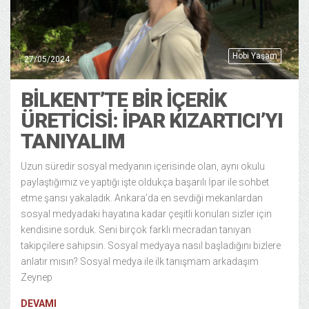
Hobi Yaşam
27/05/2024
BILKENT’TE BIR İÇERIK
ÜRETICISI: İPAR KIZARTICI’YI
TANIYALIM
Uzun süredir sosyal medyanın içerisinde olan, aynı okulu
paylaştığımız ve yaptığı işte oldukça başarılı İpar ile sohbet
etme şansı yakaladık. Ankara’da en sevdiği mekanlardan
sosyal medyadaki hayatına kadar çeşitli konuları sizler için
kendisine sorduk. Seni birçok farklı mecradan tanıyan
takipçilere sahipsin. Sosyal medyaya nasıl başladığını bizlere
anlatır mısın? Sosyal medya ile ilk tanışmam arkadaşım
Zeynep
DEVAMI