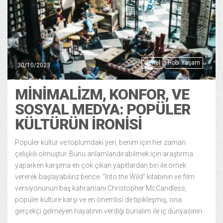
Genel
Hobi Yaşam
30/10/2023
MİNİMALİZM, KONFOR, VE
SOSYAL MEDYA: POPÜLER
KÜLTÜRÜN İRONİSİ
Popüler kültür ve toplumdaki yeri, benim için her zaman
çelişkili olmuştur. Bunu anlamlandırabilmek için araştırma
yaparken karşıma en çok çıkan yapıtlardan biri ile örnek
vererek başlayabiliriz bence. “Into the Wild” kitabının ve film
versiyonunun baş kahramanı Christopher McCandless,
popüler kültüre karşı ve en önemlisi de tipikleşmiş, ona
gerçekçi gelmeyen hayatının verdiği bunalım ile iç dünyasının