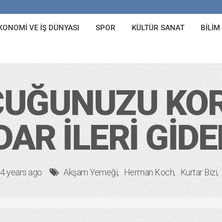
KONOMI VE İŞ DÜNYASI
SPOR
KÜLTÜR SANAT
BILIM
CUĞUNUZU KO
DAR İLERI GIDE
4 years ago
Akşam Yemeği
Herman Koch
Kurtar Bizi