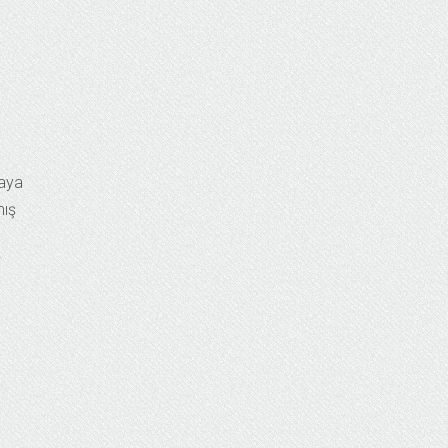
yaya
mış
i