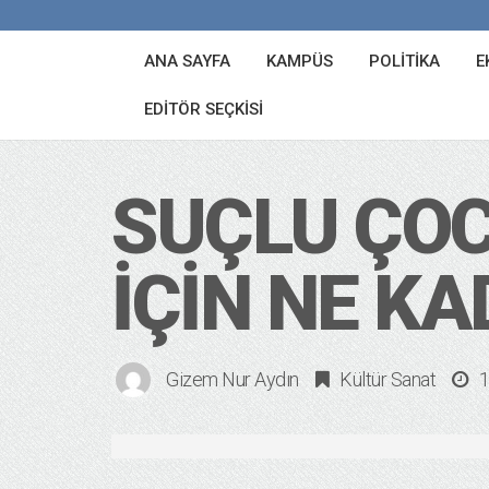
ANA SAYFA
KAMPÜS
POLITIKA
E
EDITÖR SEÇKISI
SUÇLU ÇO
İÇIN NE KA
Gizem Nur Aydın
Kültür Sanat
1