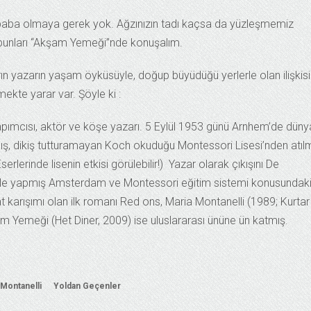
ne-baba olmaya gerek yok. Ağzınızın tadı kaçsa da yüzleşmemiz
bunları “Akşam Yemeği”nde konuşalım.
n yazarın yaşam öyküsüyle, doğup büyüdüğü yerlerle olan ilişkisi
kte yarar var. Şöyle ki :
pımcısı, aktör ve köşe yazarı. 5 Eylül 1953 günü Arnhem’de dün
ş, dikiş tutturamayan Koch okuduğu Montessori Lisesi’nden atıl
erinde lisenin etkisi görülebilir!) Yazar olarak çıkışını De
 ile yapmış Amsterdam ve Montessori eğitim sistemi konusundak
tirat karışımı olan ilk romanı Red ons, Maria Montanelli (1989; Kurtar
am Yemeği (Het Diner, 2009) ise uluslararası ününe ün katmış.
 Montanelli
Yoldan Geçenler