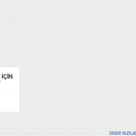
İÇIN
?
DİĞER YAZILA