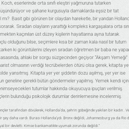
och, eserlerinde orta sınıfı eleştiri yağmuruna tutarken
 düşündürüyor ve şahane kurgusuyla damaklarda eşsiz bir tat
ıl mı? Basit gibi görünen bir olaydan hareketle, bir yandan Hollan
rarak. Sıradan olayların yarattığı kompleks kargaşalara orta sını
irmekten kaçınılan üst düzey kişilerin hayatlarına ayna tutarak.
lu olduğunu bilse, seçimlere kısa bir zaman kala nasıl bir tutum
karken ki görüntülerini izleyen sıradan öğretmen bir baba ne yapa
asasında, ahlaki bir sorgu süzgecinden geçiyor “Akşam Yemeği” 
ist olmasının verdiği tecrübelerden ötürü olsa gerek, kitapta ye
ilde yansıtmış. Kitapta yer yer şiddetin dozu aşılmış, yer yer ise
 geneline gerekli bütün göndermeler yapılmış. Yemek kendi içi
enimseyecekleri tutumlar hakkında okuyucuya ipuçları verilmiş.
nçlerin bulunduğu psikolojik durumlar derinlemesine incelenmiş.
er tarafından dövülerek, Hollanda’da, şehrin göbeğinde yakılan bir kadın.. V
 şey daha vardı. Burası Hollanda’ydı. Bronx değildi, Johannesburg ya da Rio 
yal bir devletti. Kimse bankamatikte uyumak zorunda değildi.”