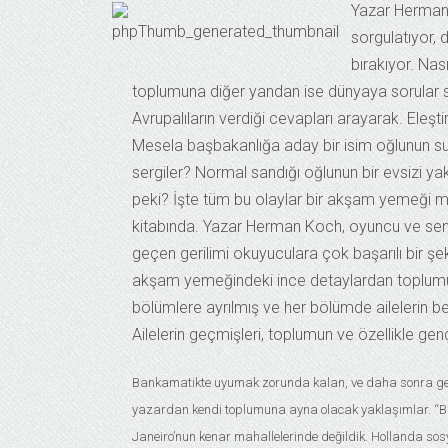
Yazar Herman K
sorgulatıyor,
bırakıyor. Nas
toplumuna diğer yandan ise dünyaya sorular so
Avrupalıların verdiği cevapları arayarak. Eleşt
Mesela başbakanlığa aday bir isim oğlunun suç
sergiler? Normal sandığı oğlunun bir evsizi ya
peki? İşte tüm bu olaylar bir akşam yemeği m
kitabında. Yazar Herman Koch, oyuncu ve senar
geçen gerilimi okuyuculara çok başarılı bir şek
akşam yemeğindeki ince detaylardan toplumun
bölümlere ayrılmış ve her bölümde ailelerin b
Ailelerin geçmişleri, toplumun ve özellikle ge
Bankamatikte uyumak zorunda kalan, ve daha sonra gençl
yazardan kendi toplumuna ayna olacak yaklaşımlar. “Bir
Janeiro’nun kenar mahallelerinde değildik. Hollanda sos