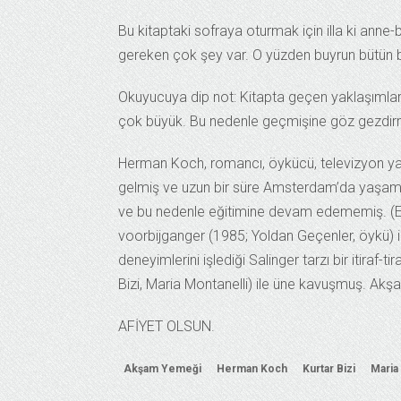
Bu kitaptaki sofraya oturmak için illa ki an
gereken çok şey var. O yüzden buyrun bütün 
Okuyucuya dip not: Kitapta geçen yaklaşımları
çok büyük. Bu nedenle geçmişine göz gezdirme
Herman Koch, romancı, öykücü, televizyon ya
gelmiş ve uzun bir süre Amsterdam’da yaşamı
ve bu nedenle eğitimine devam edememiş. (Eserl
voorbijganger (1985; Yoldan Geçenler, öykü)
deneyimlerini işlediği Salinger tarzı bir itiraf-
Bizi, Maria Montanelli) ile üne kavuşmuş. Akş
AFİYET OLSUN.
Akşam Yemeği
Herman Koch
Kurtar Bizi
Maria