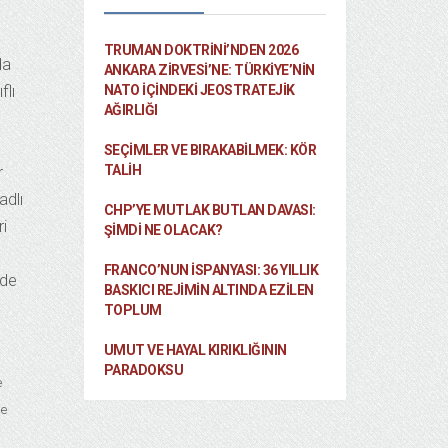
TRUMAN DOKTRINI’NDEN 2026
da
ANKARA ZIRVESI’NE: TÜRKIYE’NIN
flı
NATO İÇINDEKI JEOSTRATEJIK
AĞIRLIĞI
SEÇIMLER VE BIRAKABILMEK: KÖR
TALIH
r
adlı
CHP’YE MUTLAK BUTLAN DAVASI:
ri
ŞİMDİ NE OLACAK?
FRANCO’NUN İSPANYASI: 36 YILLIK
nde
BASKICI REJIMIN ALTINDA EZILEN
TOPLUM
UMUT VE HAYAL KIRIKLIĞININ
PARADOKSU
e
de