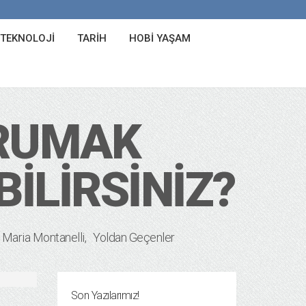
 TEKNOLOJI
TARIH
HOBI YAŞAM
RUMAK
BILIRSINIZ?
Maria Montanelli
Yoldan Geçenler
Son Yazılarımız!