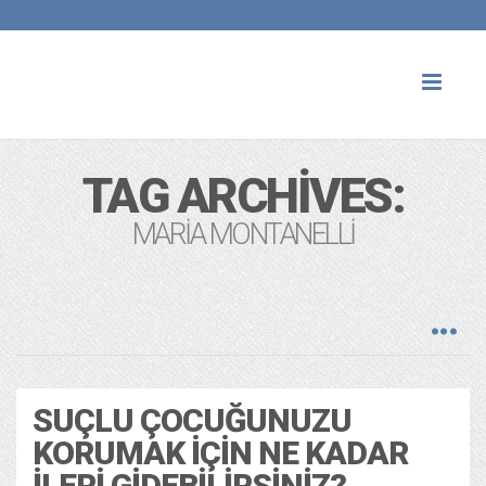
Toggl
naviga
TAG ARCHIVES:
MARIA MONTANELLI
SUÇLU ÇOCUĞUNUZU
KORUMAK İÇIN NE KADAR
İLERI GIDEBILIRSINIZ?