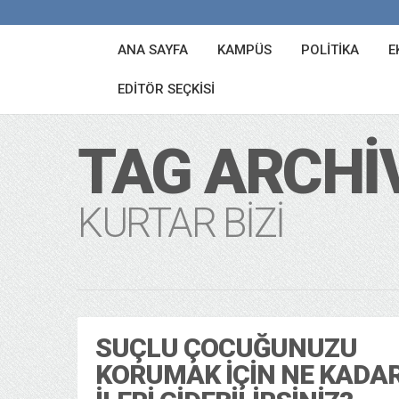
ANA SAYFA
KAMPÜS
POLITIKA
E
EDITÖR SEÇKISI
TAG ARCHI
KURTAR BIZI
SUÇLU ÇOCUĞUNUZU
KORUMAK İÇIN NE KADA