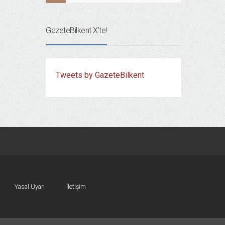
GazeteBilkent X’te!
Tweets by GazeteBilkent
Yasal Uyarı
İletişim