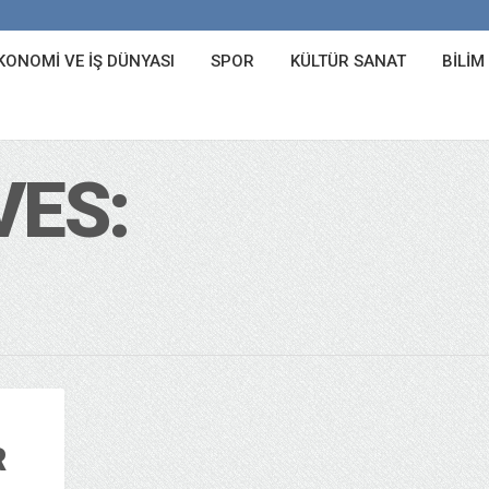
KONOMI VE İŞ DÜNYASI
SPOR
KÜLTÜR SANAT
BILIM
VES:
R