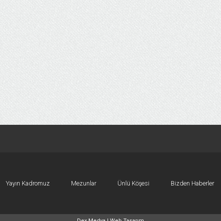
Yayın Kadromuz
Mezunlar
Ünlü Köşesi
Bizden Haberler
Dex Medya |
Web Tasarım