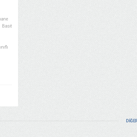
hane
? Basit
a
nıflı
DİĞER