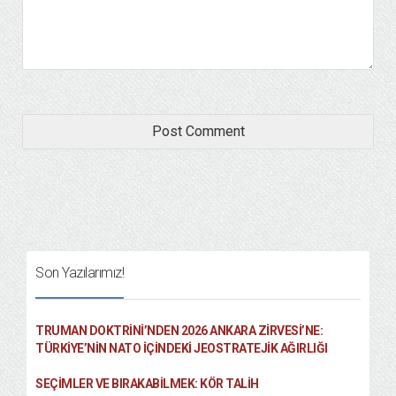
Son Yazılarımız!
TRUMAN DOKTRINI’NDEN 2026 ANKARA ZIRVESI’NE:
TÜRKIYE’NIN NATO İÇINDEKI JEOSTRATEJIK AĞIRLIĞI
SEÇIMLER VE BIRAKABILMEK: KÖR TALIH