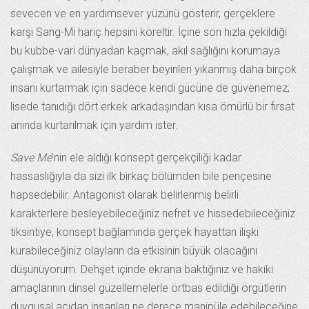
sevecen ve en yardımsever yüzünü gösterir, gerçeklere
karşı Sang-Mi hariç hepsini köreltir. İçine son hızla çekildiği
bu kubbe-vari dünyadan kaçmak, akıl sağlığını korumaya
çalışmak ve ailesiyle beraber beyinleri yıkanmış daha birçok
insanı kurtarmak için sadece kendi gücüne de güvenemez;
lisede tanıdığı dört erkek arkadaşından kısa ömürlü bir fırsat
anında kurtarılmak için yardım ister.
Save Me
’nin ele aldığı konsept gerçekçiliği kadar
hassaslığıyla da sizi ilk birkaç bölümden bile pençesine
hapsedebilir. Antagonist olarak belirlenmiş belirli
karakterlere besleyebileceğiniz nefret ve hissedebileceğiniz
tiksintiye, konsept bağlamında gerçek hayattan ilişki
kurabileceğiniz olayların da etkisinin büyük olacağını
düşünüyorum. Dehşet içinde ekrana baktığınız ve hakiki
amaçlarının dinsel güzellemelerle örtbas edildiği örgütlerin
duygusal açıdan insanları ne derece manipüle edebileceğine