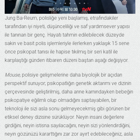
Jung Ba-Reum, polisliğe yeni başlamış, etrafındakiler
tarafından iyi niyeti, düşünceliliği ve saf yardımsever yapısı
ile tanınan bir genç. Hayatı tahmin edilebilecek düzeyde
sakin ve basit polis işlemleriyle ilerlerken yaklaşık 15 sene
önce psikopat tanısı ile hapise tıkılmış bir seri katil ile
karşılaştığı günden itibaren düzeni baştan aşağı değişiyor.
Mouse
, polisiye gelişmelerine daha biyolojik bir açıdan
perspektif sunuyor; psikopatlığın genetik aktarımı ve dizinin
çerçevesinde geliştirilmiş, daha anne karnındayken bebeğin
psikopatiye eğilimli olup olmadığını saptayabilen, bir
teknoloji ile sizi asla sonu gelmeyecekmiş gibi görünen bir
etiksel deney dizisine sürüklüyor. Neyin insani değerlere
girdiğini, neyin istisna sayılacağını, neyin sizi yönlendirdiğini,
neyin gözünüzü kararttığını zar zor ayırt edebileceğiniz, asla