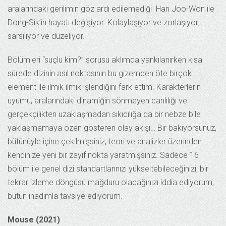
aralarındaki gerilimin göz ardı edilemediği Han Joo-Won ile
Dong-Sik’in hayatı değişiyor. Kolaylaşıyor ve zorlaşıyor;
sarsılıyor ve düzeliyor.
Bölümleri “suçlu kim?” sorusu aklımda yankılanırken kısa
sürede dizinin asıl noktasının bu gizemden öte birçok
element ile ilmik ilmik işlendiğini fark ettim. Karakterlerin
uyumu, aralarındaki dinamiğin sönmeyen canlılığı ve
gerçekçilikten uzaklaşmadan sıkıcılığa da bir nebze bile
yaklaşmamaya özen gösteren olay akışı… Bir bakıyorsunuz,
bütünüyle içine çekilmişsiniz, teori ve analizler üzerinden
kendinize yeni bir zayıf nokta yaratmışsınız. Sadece 16
bölüm ile genel dizi standartlarınızı yükseltebileceğinizi, bir
tekrar izleme döngüsü mağduru olacağınızı iddia ediyorum;
bütün inadımla tavsiye ediyorum.
Mouse (2021)