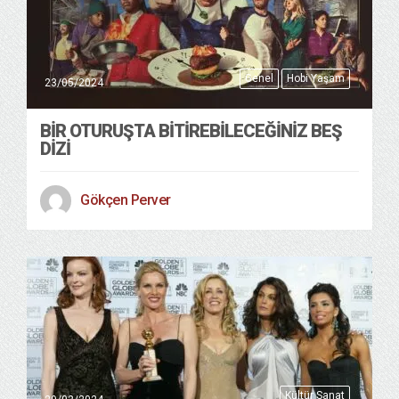
Genel
Hobi Yaşam
23/05/2024
BIR OTURUŞTA BITIREBILECEĞINIZ BEŞ
DIZI
Gökçen Perver
Kültür Sanat