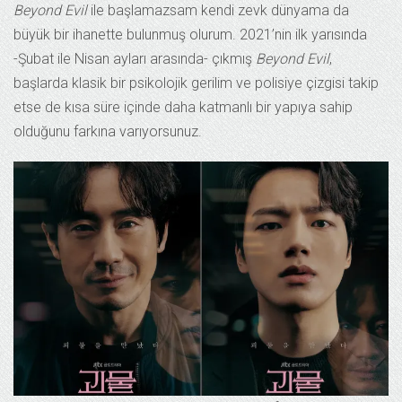
Beyond Evil
ile başlamazsam kendi zevk dünyama da
büyük bir ihanette bulunmuş olurum. 2021’nin ilk yarısında
-Şubat ile Nisan ayları arasında- çıkmış
Beyond Evil
,
başlarda klasik bir psikolojik gerilim ve polisiye çizgisi takip
etse de kısa süre içinde daha katmanlı bir yapıya sahip
olduğunu farkına varıyorsunuz.