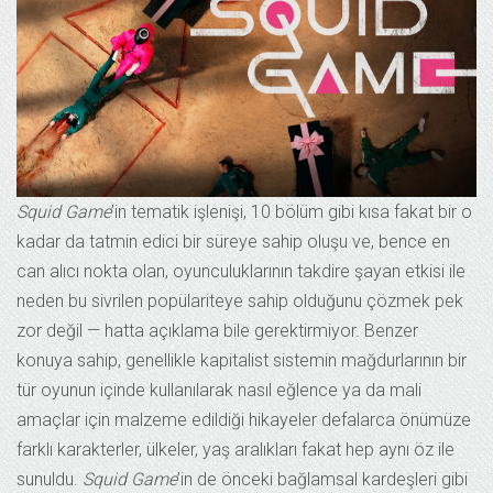
Squid Game
’in tematik işlenişi, 10 bölüm gibi kısa fakat bir o
kadar da tatmin edici bir süreye sahip oluşu ve, bence en
can alıcı nokta olan, oyunculuklarının takdire şayan etkisi ile
neden bu sivrilen popülariteye sahip olduğunu çözmek pek
zor değil — hatta açıklama bile gerektirmiyor. Benzer
konuya sahip, genellikle kapitalist sistemin mağdurlarının bir
tür oyunun içinde kullanılarak nasıl eğlence ya da mali
amaçlar için malzeme edildiği hikayeler defalarca önümüze
farklı karakterler, ülkeler, yaş aralıkları fakat hep aynı öz ile
sunuldu.
Squid Game
’in de önceki bağlamsal kardeşleri gibi