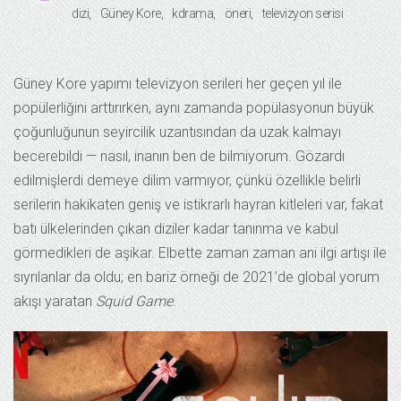
dizi
Güney Kore
kdrama
öneri
televizyon serisi
Güney Kore yapımı televizyon serileri her geçen yıl ile
popülerliğini arttırırken, aynı zamanda popülasyonun büyük
çoğunluğunun seyircilik uzantısından da uzak kalmayı
becerebildi — nasıl, inanın ben de bilmiyorum. Gözardı
edilmişlerdi demeye dilim varmıyor, çünkü özellikle belirli
serilerin hakikaten geniş ve istikrarlı hayran kitleleri var, fakat
batı ülkelerinden çıkan diziler kadar tanınma ve kabul
görmedikleri de aşikar. Elbette zaman zaman ani ilgi artışı ile
sıyrılanlar da oldu; en bariz örneği de 2021’de global yorum
akışı yaratan
Squid Game
.