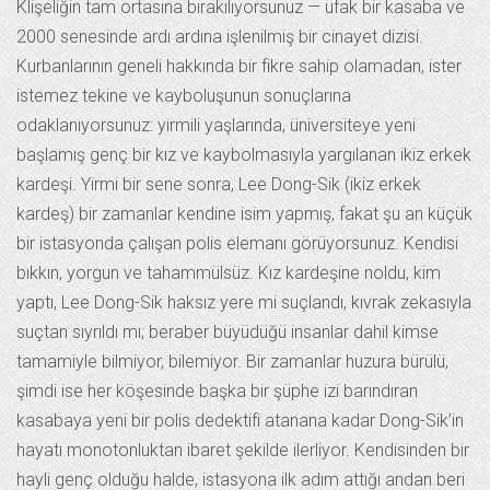
Klişeliğin tam ortasına bırakılıyorsunuz — ufak bir kasaba ve
2000 senesinde ardı ardına işlenilmiş bir cinayet dizisi.
Kurbanlarının geneli hakkında bir fikre sahip olamadan, ister
istemez tekine ve kayboluşunun sonuçlarına
odaklanıyorsunuz: yirmili yaşlarında, üniversiteye yeni
başlamış genç bir kız ve kaybolmasıyla yargılanan ikiz erkek
kardeşi. Yirmi bir sene sonra, Lee Dong-Sik (ikiz erkek
kardeş) bir zamanlar kendine isim yapmış, fakat şu an küçük
bir istasyonda çalışan polis elemanı görüyorsunuz. Kendisi
bıkkın, yorgun ve tahammülsüz. Kız kardeşine noldu, kim
yaptı, Lee Dong-Sik haksız yere mi suçlandı, kıvrak zekasıyla
suçtan sıyrıldı mı; beraber büyüdüğü insanlar dahil kimse
tamamiyle bilmiyor, bilemiyor. Bir zamanlar huzura bürülü,
şimdi ise her köşesinde başka bir şüphe izi barındıran
kasabaya yeni bir polis dedektifi atanana kadar Dong-Sik’in
hayatı monotonluktan ibaret şekilde ilerliyor. Kendisinden bir
hayli genç olduğu halde, istasyona ilk adım attığı andan beri