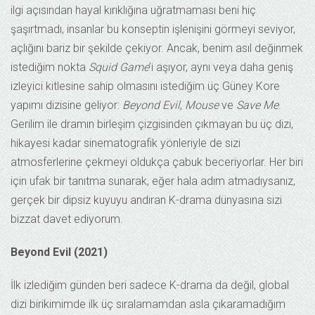
ilgi açısından hayal kırıklığına uğratmaması beni hiç
şaşırtmadı, insanlar bu konseptin işlenişini görmeyi seviyor,
açlığını bariz bir şekilde çekiyor. Ancak, benim asıl değinmek
istediğim nokta
Squid Game
’i aşıyor, aynı veya daha geniş
izleyici kitlesine sahip olmasını istediğim üç Güney Kore
yapımı dizisine geliyor:
Beyond Evil
,
Mouse
ve
Save Me
.
Gerilim ile dramın birleşim çizgisinden çıkmayan bu üç dizi,
hikayesi kadar sinematografik yönleriyle de sizi
atmosferlerine çekmeyi oldukça çabuk beceriyorlar. Her biri
için ufak bir tanıtma sunarak, eğer hala adım atmadıysanız,
gerçek bir dipsiz kuyuyu andıran K-drama dünyasına sizi
bizzat davet ediyorum.
Beyond Evil (2021)
İlk izlediğim günden beri sadece K-drama da değil, global
dizi birikimimde ilk üç sıralamamdan asla çıkaramadığım