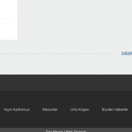
DİĞER
Yayın Kadromuz
Mezunlar
Ünlü Köşesi
Bizden Haberler
Dex Medya |
Web Tasarım