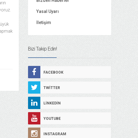
Bizden Haberler
arın
yoruz.
Yasal Uyarı
İletişim
büyük
 yapmak
Bizi Takip Edin!
FACEBOOK
TWITTER
LINKEDIN
YOUTUBE
INSTAGRAM