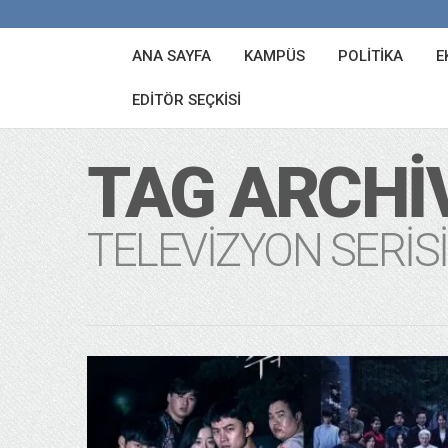
ANA SAYFA
KAMPÜS
POLITIKA
E
EDITÖR SEÇKISI
TAG ARCHI
TELEVIZYON SERISI