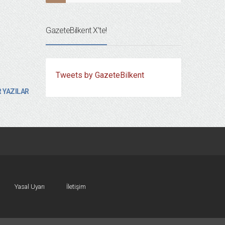
GazeteBilkent X’te!
Tweets by GazeteBilkent
 YAZILAR
Yasal Uyarı
İletişim