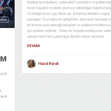
Nükleer bombaların, radyoaktif sızıntıların ve patlamal
insan hayatını ne denli olumsuz etkilediğini hepimiz bili
Ve bildiğimiz bir şey daha var: Gelişmiş ülkelerin soğuk
savaşları. Durmaksızın geliştirilen, dünyanın ne kadar 
 Sanat
bir kısmını yok edeceği tartışılan ve sadece misilleme
için üretilen silahlar… Onlar bir köşede üretiliyorlar, silah
sanayi harıl harıl çalışmaya devam ediyor ama biz
DEVAMI
AM
Hazal Buruk
büyük
i
 fakat