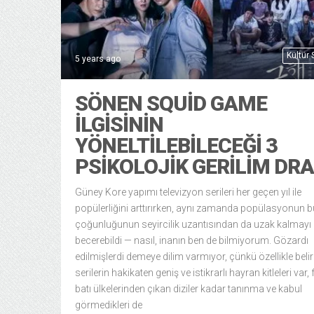
Kültür
5 years ago
SÖNEN SQUID GAME
İLGISININ
YÖNELTILEBILECEĞI 3
PSIKOLOJIK GERILIM DR
Güney Kore yapımı televizyon serileri her geçen yıl ile
popülerliğini arttırırken, aynı zamanda popülasyonun 
çoğunluğunun seyircilik uzantısından da uzak kalmayı
becerebildi — nasıl, inanın ben de bilmiyorum. Gözardı
edilmişlerdi demeye dilim varmıyor, çünkü özellikle belirl
serilerin hakikaten geniş ve istikrarlı hayran kitleleri var,
batı ülkelerinden çıkan diziler kadar tanınma ve kabul
görmedikleri de