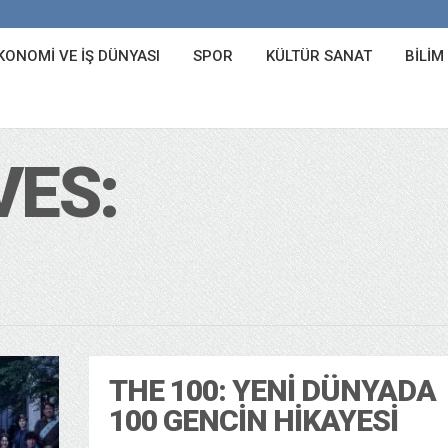
KONOMI VE İŞ DÜNYASI
SPOR
KÜLTÜR SANAT
BILIM
VES:
THE 100: YENI DÜNYADA
100 GENCIN HIKAYESI