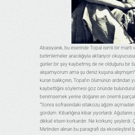
Abasıyanık, bu eserinde Topal isimli bir martı 
betimlemeler aracılığıyla aktarıyor okuyucusu
günler bir şey kaybetmiş de ne olduğunu bir 
alışamıyorum ama şu deniz kuşuna alışmışım” (Ab
kuran balıkçının, Topal’ın ölümünün ardından
kaybettiğini söylemesi göz önünde bulundurul
benimsemek yerine doğanın en önemli parçaları
“Sonra sofrasındaki ıstakozu ağzını açmadan
gördüm. Kibarlığına kibar yiyorlardı: Ağızlar
dikkat etsen korkardın. Ne korkunç şeylerdi. 
Metinden alınan bu paragrafı da ekoeleştirel b