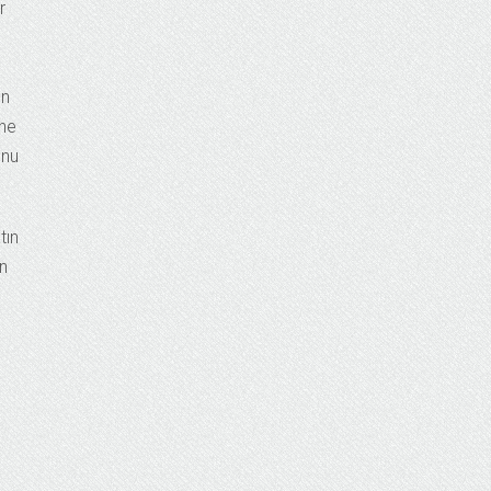
r
ın
ine
unu
tın
an