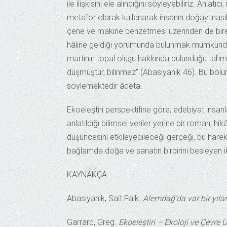
ile ilişkisini ele alındığını söyleyebiliriz. Anlat
metafor olarak kullanarak insanın doğayı nas
çene ve makine benzetmesi üzerinden de birey
hâline geldiği yorumunda bulunmak mümkündür.
martının topal oluşu hakkında bulunduğu tahmin
düşmüştür, bilinmez” (Abasıyanık 46). Bu bölüm
söylemektedir âdeta.
Ekoeleştiri perspektifine göre, edebiyat insanla
anlatıldığı bilimsel veriler yerine bir roman, h
düşüncesini etkileyebileceği gerçeği, bu harek
bağlamda doğa ve sanatın birbirini besleyen iki
KAYNAKÇA:
Abasıyanık, Sait Faik.
Alemdağ’da var bir yıla
Garrard, Greg.
Ekoeleştiri – Ekoloji ve Çevre 