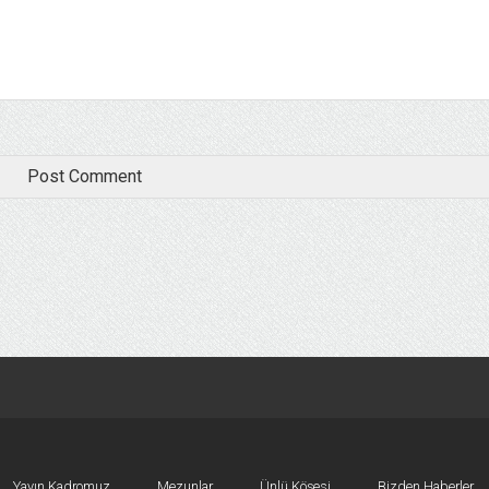
Yayın Kadromuz
Mezunlar
Ünlü Köşesi
Bizden Haberler