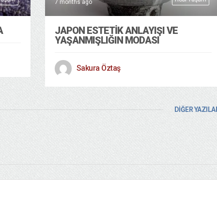
7 months ago
A
JAPON ESTETİK ANLAYIŞI VE
YAŞANMIŞLIĞIN MODASI
Sakura Öztaş
DİĞER YAZILA