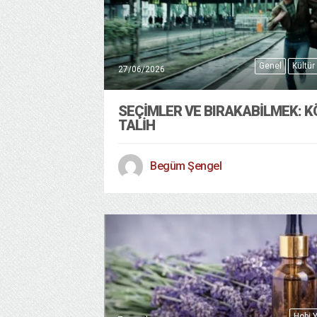
Genel
Kültür
27/06/2026
SEÇIMLER VE BIRAKABILMEK: K
TALIH
Begüm Şengel
Hobi 