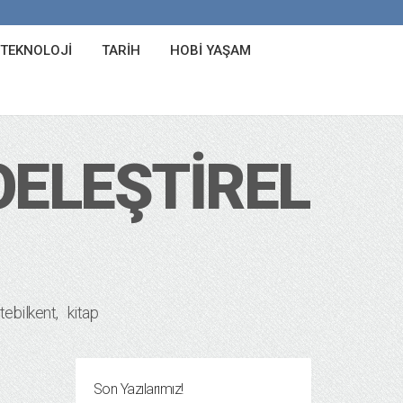
 TEKNOLOJI
TARIH
HOBI YAŞAM
KOELEŞTIREL
tebilkent
kitap
Son Yazılarımız!