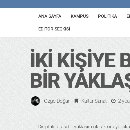
ANA SAYFA
KAMPÜS
POLITIKA
E
EDITÖR SEÇKISI
İKI KIŞIYE
BIR YAKLA
Özge Doğan
Kültür Sanat
2 yea
Disiplinlerarası bir yaklaşım olarak ortaya çı