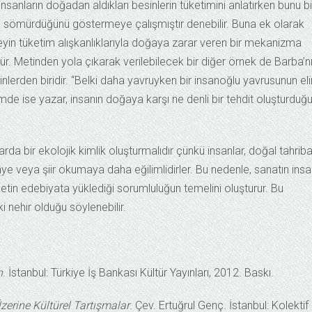
ıcı, insanların doğadan aldıkları besinlerin tüketimini anlatırken bunu bi
ıl sömürdüğünü göstermeye çalışmıştır denebilir. Buna ek olarak
in tüketim alışkanlıklarıyla doğaya zarar veren bir mekanizma
 Metinden yola çıkarak verilebilecek bir diğer örnek de Barba’n
lerden biridir. “Belki daha yavruyken bir insanoğlu yavrusunun el
de ise yazar, insanın doğaya karşı ne denli bir tehdit oluşturduğ
rda bir ekolojik kimlik oluşturmalıdır çünkü insanlar, doğal tahriba
ikâye veya şiir okumaya daha eğilimlidirler. Bu nedenle, sanatın ins
etin edebiyata yüklediği sorumluluğun temelini oluşturur. Bu
 nehir olduğu söylenebilir.
n
. İstanbul: Türkiye İş Bankası Kültür Yayınları, 2012. Baskı.
Üzerine Kültürel Tartışmalar
. Çev. Ertuğrul Genç. İstanbul: Kolektif