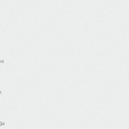
na
r.
oğa