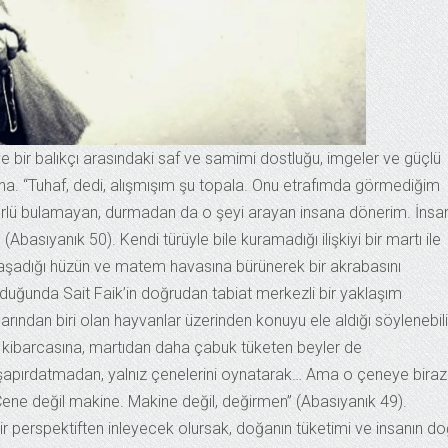
ve bir balıkçı arasındaki saf ve samimi dostluğu, imgeler ve güçlü
na. “Tuhaf, dedi, alışmışım şu topala. Onu etrafımda görmediğim
türlü bulamayan, durmadan da o şeyi arayan insana dönerim. İnsa
asıyanık 50). Kendi türüyle bile kuramadığı ilişkiyi bir martı ile
 yaşadığı hüzün ve matem havasına bürünerek bir akrabasını
duğunda Sait Faik’in doğrudan tabiat merkezli bir yaklaşım
ndan biri olan hayvanlar üzerinden konuyu ele aldığı söylenebili
 kibarcasına, martıdan daha çabuk tüketen beyler de
ını şapırdatmadan, yalnız çenelerini oynatarak… Ama o çeneye biraz
Çene değil makine. Makine değil, değirmen” (Abasıyanık 49).
ir perspektiften inleyecek olursak, doğanın tüketimi ve insanın d