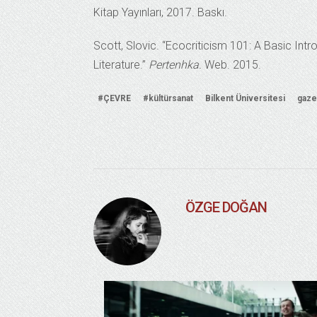
Kitap Yayınları, 2017. Baskı.
Scott, Slovic. “Ecocriticism 101: A Basic Int
Literature.”
Pertenhka.
Web. 2015.
#ÇEVRE
#kültürsanat
Bilkent Üniversitesi
gaze
ÖZGE DOĞAN