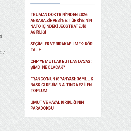
TRUMAN DOKTRINI’NDEN 2026
ANKARA ZIRVESI’NE: TÜRKIYE’NIN
NATO İÇINDEKI JEOSTRATEJIK
AĞIRLIĞI
i
SEÇIMLER VE BIRAKABILMEK: KÖR
TALIH
 de
CHP’YE MUTLAK BUTLAN DAVASI:
ŞİMDİ NE OLACAK?
FRANCO’NUN İSPANYASI: 36 YILLIK
BASKICI REJIMIN ALTINDA EZILEN
TOPLUM
UMUT VE HAYAL KIRIKLIĞININ
PARADOKSU