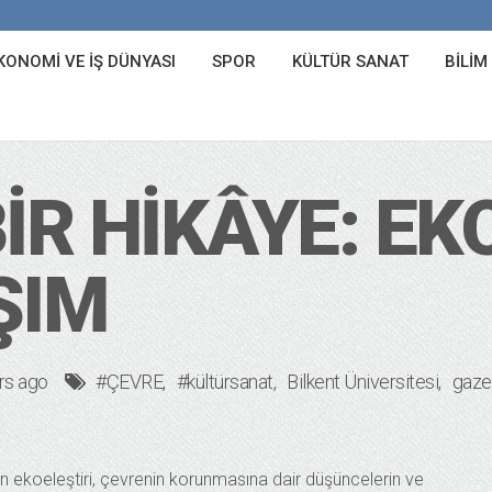
KONOMI VE İŞ DÜNYASI
SPOR
KÜLTÜR SANAT
BILIM
 BIR HIKÂYE: E
ŞIM
rs ago
#ÇEVRE
#kültürsanat
Bilkent Üniversitesi
gaze
kan ekoeleştiri, çevrenin korunmasına dair düşüncelerin ve