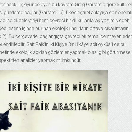
rasındaki ilişkiyi inceleyen bu kavram Greg Garrard’a göre kültürel
yasi gündeme bağlar (Garrard 16). Ekoeleştirel anlayışa dair önemli
 ise ekoeleştiriyi hem çevreci bir dil kullanılarak yazılmış edebi
ebi eserin içinde bulunan ekolojik unsurların ortaya çıkarılmasını
c 2). Bu çerçevede, başlangıçta çevreci bir tema içermeyen edeb
lendirilebilir. Sait Faik’in İki Kişiye Bir Hikâye adlı öyküsü de bu
, metinde ekolojik açıdan gözlemler yapmak olası gibi görünmese
rspektiften analizler yapmak mümkündür.