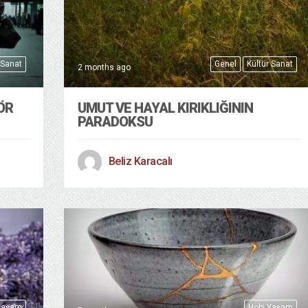
 Sanat
Genel
Kültür Sanat
2 months ago
ÖR
UMUT VE HAYAL KIRIKLIĞININ
PARADOKSU
Beliz Karacalı
Yaşam
Hobi Yaşam