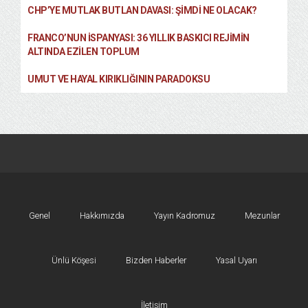
CHP’YE MUTLAK BUTLAN DAVASI: ŞİMDİ NE OLACAK?
FRANCO’NUN İSPANYASI: 36 YILLIK BASKICI REJIMIN
ALTINDA EZILEN TOPLUM
UMUT VE HAYAL KIRIKLIĞININ PARADOKSU
Genel
Hakkımızda
Yayın Kadromuz
Mezunlar
Ünlü Köşesi
Bizden Haberler
Yasal Uyarı
İletişim