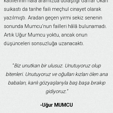
katillerinin hâlâ aramızda dolaştığı Gaffar Okan
suikastı da tarihe faili meçhul cinayet olarak
yazılmıştı. Aradan geçen yirmi sekiz senenin
sonunda Mumcu’nun failleri hâlâ bulunamadı.
Artık Uğur Mumcu yoktu, ancak onun
düşünceleri sonsuzluğa uzanacaktı.
“
Biz unutkan bir ulusuz. Unutuyoruz olup
bitenleri. Unutuyoruz ve oğulları kızları ölen ana
babaları, kanlı gözyaşlarıyla baş başa bırakıp
gidiyoruz.”
-Uğur MUMCU