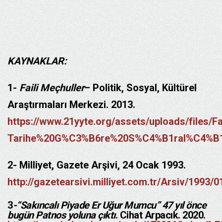
KAYNAKLAR:
1-
Faili Meçhuller
– Politik, Sosyal, Kültürel
Araştırmaları Merkezi. 2013.
https://www.21yyte.org/assets/uploads/files/
Tarihe%20G%C3%B6re%20S%C4%B1ral%C4%B1%
2-
Milliyet, Gazete Arşivi, 24 Ocak 1993.
http://gazetearsivi.milliyet.com.tr/Arsiv/1993/0
3
-“Sakıncalı Piyade Er Uğur Mumcu” 47 yıl önce
bugün Patnos yoluna çıktı
. Cihat Arpacık. 2020.