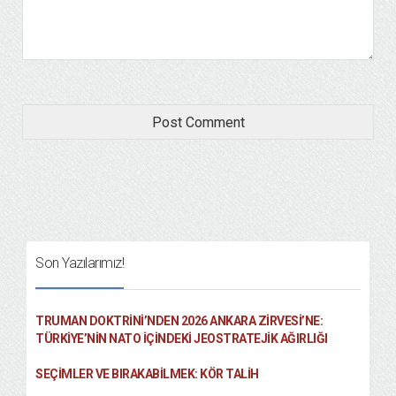
Son Yazılarımız!
TRUMAN DOKTRINI’NDEN 2026 ANKARA ZIRVESI’NE:
TÜRKIYE’NIN NATO İÇINDEKI JEOSTRATEJIK AĞIRLIĞI
SEÇIMLER VE BIRAKABILMEK: KÖR TALIH