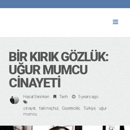
Toggl
naviga
BIR KIRIK GÖZLÜK:
UĞUR MUMCU
CINAYETI
Hasat Serinkan
Tarih
5 years ago
cinayet
faili meçhul
Gazetecilik
Türkiye
uğur
mumcu