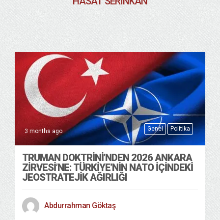
HASAT SERINKAN
Genel
Politika
3 months ago
TRUMAN DOKTRINI’NDEN 2026 ANKARA
ZIRVESI’NE: TÜRKIYE’NIN NATO İÇINDEKI
JEOSTRATEJIK AĞIRLIĞI
Abdurrahman Göktaş