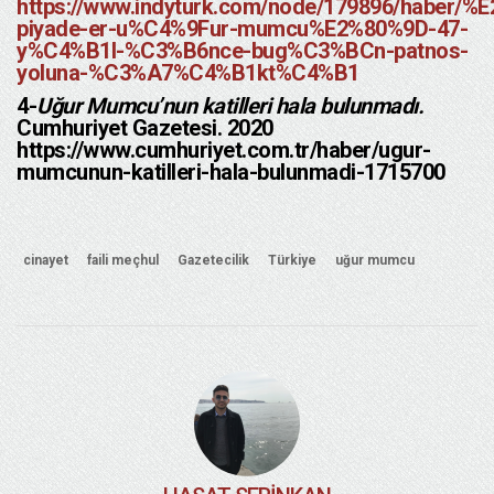
https://www.indyturk.com/node/179896/haber
piyade-er-u%C4%9Fur-mumcu%E2%80%9D-47-
y%C4%B1l-%C3%B6nce-bug%C3%BCn-patnos-
yoluna-%C3%A7%C4%B1kt%C4%B1
4-
Uğur Mumcu’nun katilleri hala bulunmadı.
Cumhuriyet Gazetesi. 2020
https://www.cumhuriyet.com.tr/haber/ugur-
mumcunun-katilleri-hala-bulunmadi-1715700
cinayet
faili meçhul
Gazetecilik
Türkiye
uğur mumcu