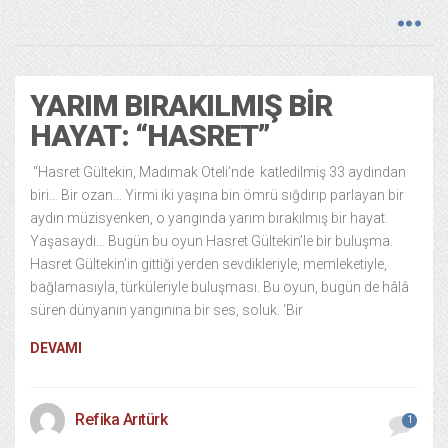
YARIM BIRAKILMIŞ BIR
HAYAT: “HASRET”
“Hasret Gültekin, Madımak Oteli’nde katledilmiş 33 aydından
biri… Bir ozan… Yirmi iki yaşına bin ömrü sığdırıp parlayan bir
aydın müzisyenken, o yangında yarım bırakılmış bir hayat.
Yaşasaydı… Bugün bu oyun Hasret Gültekin’le bir buluşma.
Hasret Gültekin’in gittiği yerden sevdikleriyle, memleketiyle,
bağlamasıyla, türküleriyle buluşması. Bu oyun, bugün de hâlâ
süren dünyanın yangınına bir ses, soluk. ‘Bir
DEVAMI
Refika Arıtürk
1