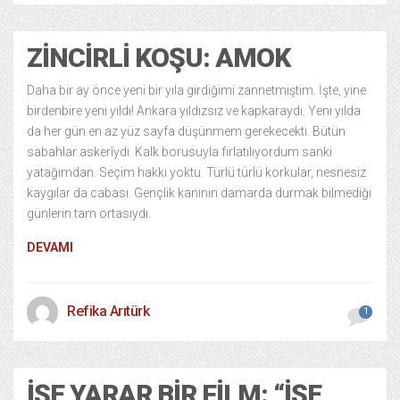
ZINCIRLI KOŞU: AMOK
Daha bir ay önce yeni bir yıla girdiğimi zannetmiştim. İşte, yine
birdenbire yeni yıldı! Ankara yıldızsız ve kapkaraydı. Yeni yılda
da her gün en az yüz sayfa düşünmem gerekecekti. Bütün
sabahlar askerîydi. Kalk borusuyla fırlatılıyordum sanki
yatağımdan. Seçim hakkı yoktu. Türlü türlü korkular, nesnesiz
kaygılar da cabası. Gençlik kanının damarda durmak bilmediği
günlerin tam ortasıydı.
DEVAMI
Refika Arıtürk
1
İŞE YARAR BIR FILM: “İŞE