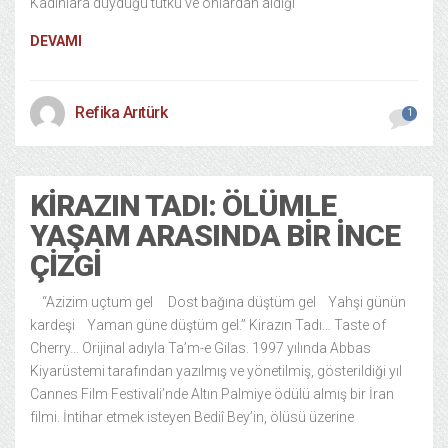
Kadınlara duyduğu tutku ve onlardan aldığı
DEVAMI
Refika Arıtürk
1
KIRAZIN TADI: ÖLÜMLE
YAŞAM ARASINDA BIR İNCE
ÇIZGI
“Azizim uçtum gel Dost bağına düştüm gel Yahşi günün
kardeşi Yaman güne düştüm gel.” Kirazın Tadı… Taste of
Cherry… Orijinal adıyla Ta’m-e Gilas. 1997 yılında Abbas
Kiyarüstemi tarafından yazılmış ve yönetilmiş, gösterildiği yıl
Cannes Film Festivali’nde Altın Palmiye ödülü almış bir İran
filmi. İntihar etmek isteyen Bediî Bey’in, ölüsü üzerine