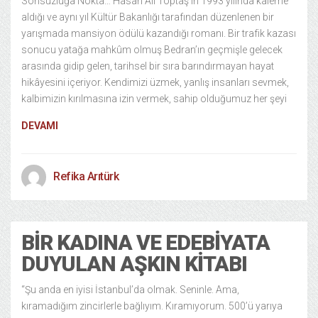
Sonsuzluğa Nokta… Hasan Ali Toptaş’ın 1993 yılında kaleme
aldığı ve aynı yıl Kültür Bakanlığı tarafından düzenlenen bir
yarışmada mansiyon ödülü kazandığı romanı. Bir trafik kazası
sonucu yatağa mahkûm olmuş Bedran’ın geçmişle gelecek
arasında gidip gelen, tarihsel bir sıra barındırmayan hayat
hikâyesini içeriyor. Kendimizi üzmek, yanlış insanları sevmek,
kalbimizin kırılmasına izin vermek, sahip olduğumuz her şeyi
DEVAMI
Refika Arıtürk
BIR KADINA VE EDEBIYATA
DUYULAN AŞKIN KITABI
“Şu anda en iyisi İstanbul’da olmak. Seninle. Ama,
kıramadığım zincirlerle bağlıyım. Kıramıyorum. 500’ü yarıya