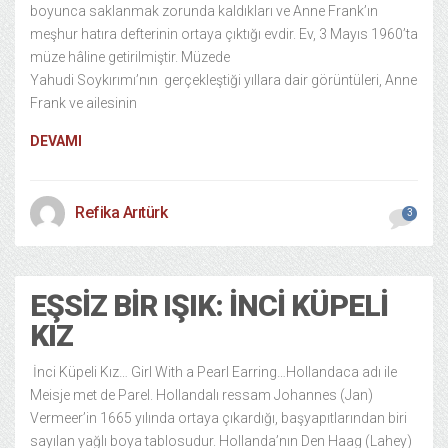
boyunca saklanmak zorunda kaldıkları ve Anne Frank’ın
meşhur hatıra defterinin ortaya çıktığı evdir. Ev, 3 Mayıs 1960’ta
müze hâline getirilmiştir. Müzede
Yahudi Soykırımı’nın gerçekleştiği yıllara dair görüntüleri, Anne
Frank ve ailesinin
DEVAMI
Refika Arıtürk
3
EŞSIZ BIR IŞIK: İNCI KÜPELI
KIZ
İnci Küpeli Kız… Girl With a Pearl Earring…Hollandaca adı ile
Meisje met de Parel. Hollandalı ressam Johannes (Jan)
Vermeer’in 1665 yılında ortaya çıkardığı, başyapıtlarından biri
sayılan yağlı boya tablosudur. Hollanda’nın Den Haag (Lahey)