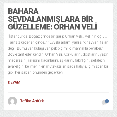
BAHARA
SEVDALANMIŞLARA BIR
GÜZELLEME: ORHAN VELI
“İstanbul’da, Boğaziçi’nde bir garip Orhan Veli… Veli’nin oğlu…
Tarifsiz kederler içinde…” “Evvelâ adam, yani sirk hayvanı falan
değil. Burnu var, kulağı var, pek biçimli olmamakla beraber.”
Böyle tarif eder kendini Orhan Veli. Korkularını, dostlarını, yazın
macerasını, rakısını, kadınlarını, aşklarını, fakirliğini, sefaletini,
avareliğini kelimenin en mütevazı, en sade hâliyle, içimizden biri
gibi, her sabah önünden geçerken
DEVAMI
Refika Arıtürk
1