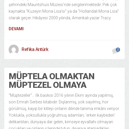
şehrindeki Mauritshuis Müzesi’nde sergilenmektedir. Pek çok
kaynakta “Kuzeyin Mona Lisa’sı” ya da “Hollandalı Mona Lisa”
olarak geçer. Hikâyesi 2000 yılında, Amerikalı yazar Tracy
DEVAMI
Refika Arıtürk
2
MÜPTELA OLMAKTAN
MÜPTEZEL OLMAYA
“Müptezeller”… İlk baskısı 2016 yılının Ekim ayında yapılmış,
son Emrah Serbes kitabıdır. Dışlanmış, yok sayılmış, hor
görülmüş, kayıp bir kitleyi onların dilinde tanıma imkânı veriyor.
Yoklukla, yoksullukla yoğrulmuş adamları; ‘erken kaybeden’
delikanlıları; dünyaya dar gelen, kimseye eyvallahı olmayan
çocukları ve onların içlerinde tutup, dışarıya atamadıkları