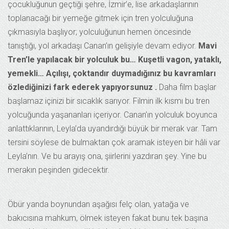
çocukluğunun geçtiği şehre, İzmir’e, lise arkadaşlarının
toplanacağı bir yemeğe gitmek için tren yolculuğuna
çıkmasıyla başlıyor; yolculuğunun hemen öncesinde
tanıştığı, yol arkadaşı Canan’ın gelişiyle devam ediyor.
Mavi
Tren’le yapılacak bir yolculuk bu… Kuşetli vagon, yataklı,
yemekli… Açılışı, çoktandır duymadığınız bu kavramları
özlediğinizi fark ederek yapıyorsunuz .
Daha film başlar
başlamaz içinizi bir sıcaklık sarıyor. Filmin ilk kısmı bu tren
yolcuğunda yaşananları içeriyor. Canan’ın yolculuk boyunca
anlattıklarının, Leyla’da uyandırdığı büyük bir merak var. Tam
tersini söylese de bulmaktan çok aramak isteyen bir hâli var
Leyla’nın. Ve bu arayış ona, şiirlerini yazdıran şey. Yine bu
merakın peşinden gidecektir.
Öbür yanda boynundan aşağısı felç olan, yatağa ve
bakıcısına mahkum, ölmek isteyen fakat bunu tek başına