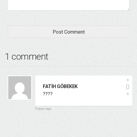
1 comment
0
FATIH GÖBEKEK
????
9 years ago