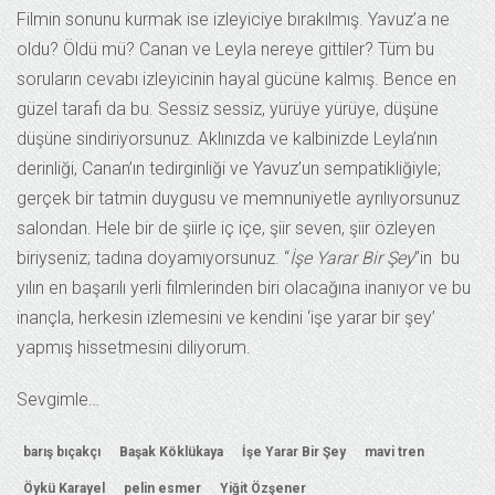
Filmin sonunu kurmak ise izleyiciye bırakılmış. Yavuz’a ne
oldu? Öldü mü? Canan ve Leyla nereye gittiler? Tüm bu
soruların cevabı izleyicinin hayal gücüne kalmış. Bence en
güzel tarafı da bu. Sessiz sessiz, yürüye yürüye, düşüne
düşüne sindiriyorsunuz. Aklınızda ve kalbinizde Leyla’nın
derinliği, Canan’ın tedirginliği ve Yavuz’un sempatikliğiyle;
gerçek bir tatmin duygusu ve memnuniyetle ayrılıyorsunuz
salondan. Hele bir de şiirle iç içe, şiir seven, şiir özleyen
biriyseniz; tadına doyamıyorsunuz. “
İşe Yarar Bir Şey
”in bu
yılın en başarılı yerli filmlerinden biri olacağına inanıyor ve bu
inançla, herkesin izlemesini ve kendini ‘işe yarar bir şey’
yapmış hissetmesini diliyorum.
Sevgimle…
barış bıçakçı
Başak Köklükaya
İşe Yarar Bir Şey
mavi tren
Öykü Karayel
pelin esmer
Yiğit Özşener