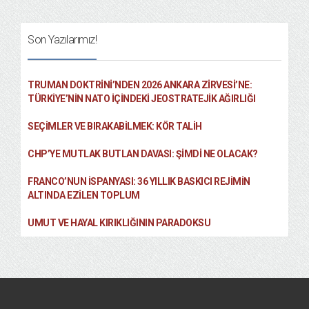
Son Yazılarımız!
TRUMAN DOKTRINI’NDEN 2026 ANKARA ZIRVESI’NE:
TÜRKIYE’NIN NATO İÇINDEKI JEOSTRATEJIK AĞIRLIĞI
SEÇIMLER VE BIRAKABILMEK: KÖR TALIH
CHP’YE MUTLAK BUTLAN DAVASI: ŞİMDİ NE OLACAK?
FRANCO’NUN İSPANYASI: 36 YILLIK BASKICI REJIMIN
ALTINDA EZILEN TOPLUM
UMUT VE HAYAL KIRIKLIĞININ PARADOKSU