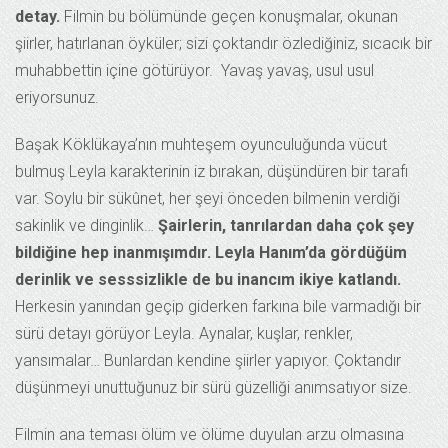
detay.
Filmin bu bölümünde geçen konuşmalar, okunan
şiirler, hatırlanan öyküler; sizi çoktandır özlediğiniz, sıcacık bir
muhabbettin içine götürüyor. Yavaş yavaş, usul usul
eriyorsunuz.
Başak Köklükaya’nın muhteşem oyunculuğunda vücut
bulmuş Leyla karakterinin iz bırakan, düşündüren bir tarafı
var. Soylu bir sükûnet, her şeyi önceden bilmenin verdiği
sakinlik ve dinginlik…
Şairlerin, tanrılardan daha çok şey
bildiğine hep inanmışımdır. Leyla Hanım’da gördüğüm
derinlik ve sesssizlikle de bu inancım ikiye katlandı.
Herkesin yanından geçip giderken farkına bile varmadığı bir
sürü detayı görüyor Leyla. Aynalar, kuşlar, renkler,
yansımalar… Bunlardan kendine şiirler yapıyor. Çoktandır
düşünmeyi unuttuğunuz bir sürü güzelliği anımsatıyor size.
Filmin ana teması ölüm ve ölüme duyulan arzu olmasına