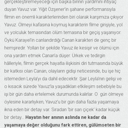
gerçekleştiremeyeceği için başka birinin yardımını ihtiyaç
duyan Yavuz var. Yiğit Özşener’in şahane performansıyla
filmin en önemli karakterlerinden biri olarak karşımıza çıkıyor
Yavuz. Ölmeyi kafasına koymuş karakterin filme girişiyle, yol
ve yolculuk temasından ölüm temasına bir geçiş yaşanıyor.
Öykü Karayel’in canlandırdığı Canan karakteri de genç bir
hemşiredir. Yolları bir şekilde Yavuz ile kesişir ve ölümü için
ona yardım etmek Canan’a düşer. Ürkek ve tedirgin
hâlleriyle, filmin gerçek hayatla ilişkisini diri tutmasında büyük
bir katkısı olan Canan, olayların gidişi neticesinde, bu işe hiç
istemeden Leyla’yı da dahil edecektir. Şair Leyla’nın gelişi ve
o kısacık sürede Yavuz’la yaşadıkları etkileşim sebebiyle bu
işi bir gün daha ertelemek durumunda kalırlar. O gün ölmeye
öylesine kararlıyken, Yavuz’u bir gün daha fazla yaşamaya
ikna eden bir detay var. Sıradan ‘bir sarı çiçek’ kadar küçük
bir detay…
Hayatın her anının aslında ne kadar da
yaşamaya değer olduğunu fark ettiren, gülümseten bir