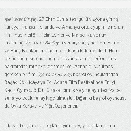
İşe Yarar Bir şey,
27 Ekim Cumartesi günü vizyona girmiş;
Türkiye, Fransa, Hollanda ve Almanya ortak yapımı bir dram
filmi. Yapımcılığını Pelin Esmer ve Marsel Kalvo’nun
üstlendiği
İşe Yarar Bir Şey’
in senaryosu, yine Pelin Esmer
ve Barış Bıçakçı tarafından ortaklaşa kaleme alındı. Hem
tekniği, hem kurgusu, hem de oyuncularının performansı
bakımından mutlaka izlenmesi ve üzerine düşünülmesi
gereken bir film.
İşe Yarar Bir Şey
, başrol oyuncularından
Başak Köklükaya’ya 24. Adana Film Festivali’nde En İyi
Kadın Oyuncu ödülünü kazandırmış ve yine aynı festivalde
senaryo ödülüne layık görülmüştür. Diğer iki başrol oyuncusu
da Öykü Karayel ve Yiğit Özşener’dir.
Hikâye, bir şair olan Leyla’nın yirmi beş yıl aradan sonra