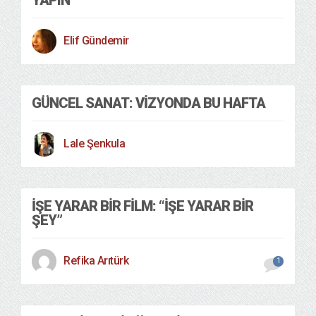
YAPIN
Elif Gündemir
GÜNCEL SANAT: VIZYONDA BU HAFTA
Lale Şenkula
İŞE YARAR BIR FILM: “İŞE YARAR BIR
ŞEY”
Refika Arıtürk
1