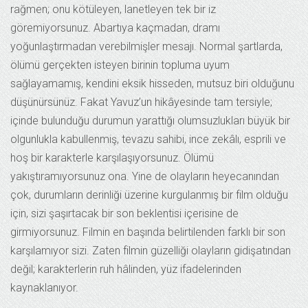
rağmen; onu kötüleyen, lanetleyen tek bir iz
göremiyorsunuz. Abartıya kaçmadan, dramı
yoğunlaştırmadan verebilmişler mesajı. Normal şartlarda,
ölümü gerçekten isteyen birinin topluma uyum
sağlayamamış, kendini eksik hisseden, mutsuz biri olduğunu
düşünürsünüz. Fakat Yavuz’un hikâyesinde tam tersiyle;
içinde bulunduğu durumun yarattığı olumsuzlukları büyük bir
olgunlukla kabullenmiş, tevazu sahibi, ince zekâlı, esprili ve
hoş bir karakterle karşılaşıyorsunuz. Ölümü
yakıştıramıyorsunuz ona. Yine de olayların heyecanından
çok, durumların derinliği üzerine kurgulanmış bir film olduğu
için, sizi şaşırtacak bir son beklentisi içerisine de
girmiyorsunuz. Filmin en başında belirtilenden farklı bir son
karşılamıyor sizi. Zaten filmin güzelliği olayların gidişatından
değil; karakterlerin ruh hâlinden, yüz ifadelerinden
kaynaklanıyor.