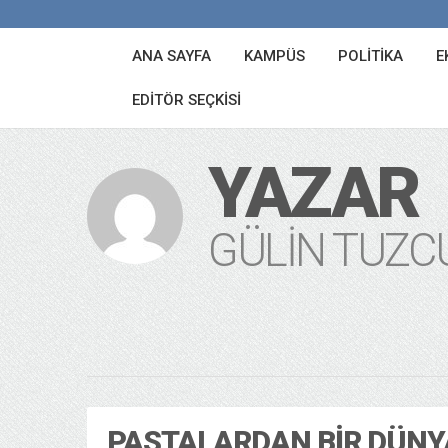
ANA SAYFA
KAMPÜS
POLITIKA
E
EDITÖR SEÇKISI
YAZAR
GÜLIN TUZC
PASTALARDAN BIR DÜNY