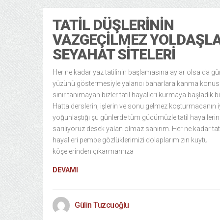
TATIL DÜŞLERININ
VAZGEÇILMEZ YOLDAŞLA
SEYAHAT SITELERI
Her ne kadar yaz tatilinin başlamasına aylar olsa da gü
yüzünü göstermesiyle yalancı baharlara kanma konu
sınır tanımayan bizler tatil hayalleri kurmaya başladık bi
Hatta derslerin, işlerin ve sonu gelmez koşturmacanın i
yoğunlaştığı şu günlerde tüm gücümüzle tatil hayallerin
sarılıyoruz desek yalan olmaz sanırım. Her ne kadar tati
hayalleri pembe gözlüklerimizi dolaplarımızın kuytu
köşelerinden çıkarmamıza
DEVAMI
Gülin Tuzcuoğlu