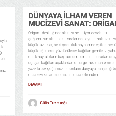
DÜNYAYA İLHAM VEREN
MUCIZEVI SANAT: ORIGA
Origami denildiğinde aklınıza ne geliyor desek pek
çoğumuzun aklına okul sıralarında oynanmak üzere y
ğuyla
küçük tuzluklar, belki çocukluk hayallerine eşlik etmek 
ik
küçük leğenlerde yüzdürülecek kağıttan gemiler veyahu
ği
minik haytalıkların baş tacı, ders sırasında oradan ora
mak
uçuşan kağıttan uçaklardan ötesi gelmez muhtemelen
yazık ki pek çoğumuz Japonların dünyaya bahşettiği b
inizi
mucizevi katlama sanatının mucizelerinden
DEVAMI
Gülin Tuzcuoğlu