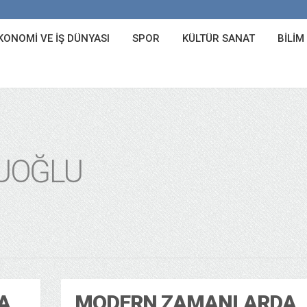
KONOMI VE İŞ DÜNYASI
SPOR
KÜLTÜR SANAT
BILIM
UOĞLU
A
MODERN ZAMANLARDA