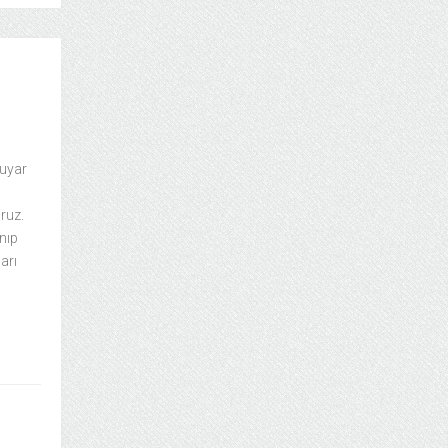
duyar
ruz.
nıp
arı