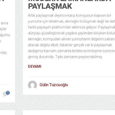
PAYLAŞMAK
Artık paylaşmak deyince karşı komşunun kapısını bir
yumurta için tıklatmak, ekmeğini bölüşmek değil de da
um ama
farklı paylaşım platformları aklımıza geliyor. Paylaşma
eyler
dünyayı güzelleştirecek yegâne şeylerden biriyken böl
duğumu
ekmeğin, komşudan alınan yumurtanın değerini yaban
u
atacak değiliz elbet, fakat bir gerçek var ki paylaşmak
dediğimiz kavram zamanla birlikte evrimleşme sürecin
mlar,
girmiş durumda. Tıpkı zamanın peşine takılmış
DEVAMI
Gülin Tuzcuoğlu
1