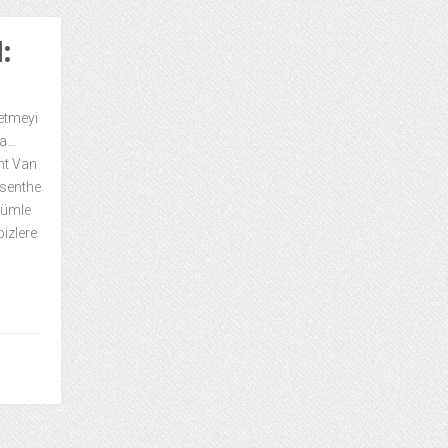
:
setmeyi
ta…
nt Van
absenthe
 cümle
bizlere