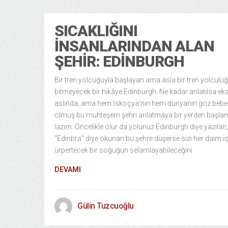
SICAKLIĞINI
İNSANLARINDAN ALAN
ŞEHIR: EDINBURGH
Bir tren yolcuğuyla başlayan ama asla bir tren yolculu
bitmeyecek bir hikâye Edinburgh. Ne kadar anlatılsa eks
aslında, ama hem İskoçya’nın hem dünyanın göz bebe
olmuş bu muhteşem şehri anlatmaya bir yerden başla
lazım. Öncelikle olur da yolunuz Edinburgh diye yazılan,
“Edinbra” diye okunan bu şehre düşerse sizi her daim iç
ürpertecek bir soğuğun selamlayabileceğini
DEVAMI
Gülin Tuzcuoğlu