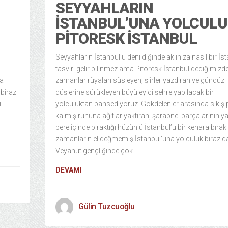
SEYYAHLARIN
İSTANBUL’UNA YOLCULU
PITORESK İSTANBUL
Seyyahların İstanbul’u denildiğinde aklınıza nasıl bir İs
tasviri gelir bilinmez ama Pitoresk İstanbul dediğimizde
da
zamanlar rüyaları süsleyen, şiirler yazdıran ve gündüz
 biraz
düşlerine sürükleyen büyüleyici şehre yapılacak bir
ı
yolculuktan bahsediyoruz. Gökdelenler arasında sıkışı
kalmış ruhuna ağıtlar yaktıran, şarapnel parçalarının y
bere içinde bıraktığı hüzünlü İstanbul’u bir kenara bırakı
zamanların el değmemiş İstanbul’una yolculuk biraz d
Veyahut gençliğinde çok
DEVAMI
Gülin Tuzcuoğlu