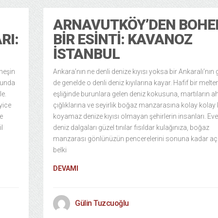
ARNAVUTKÖY’DEN BOH
RI:
BIR ESINTI: KAVANOZ
İSTANBUL
neşin
Ankara’nın ne denli denize kıyısı yoksa bir Ankaralı’nın
sunda
de genelde o denli deniz kıyılarına kayar. Hafif bir melt
le.
eşliğinde burunlara gelen deniz kokusuna, martıların ah
yice
çığlıklarına ve seyirlik boğaz manzarasına kolay kolay 
e
koyamaz denize kıyısı olmayan şehirlerin insanları. Eve
l
deniz dalgaları güzel tınılar fısıldar kulağınıza, boğaz
manzarası gönlünüzün pencerelerini sonuna kadar aç
belki
DEVAMI
Gülin Tuzcuoğlu