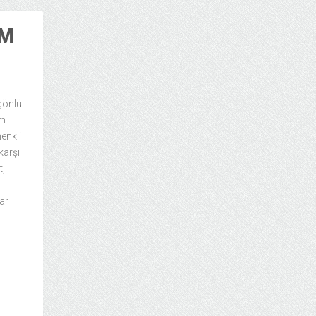
EM
 gönlü
em
enkli
karşı
t,
ar