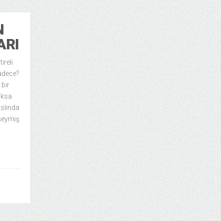
N
ARI
ireli
adece?
 bir
oksa
slında
 şeymiş