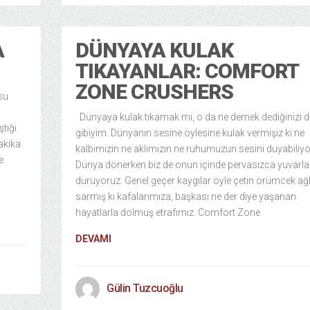
A
DÜNYAYA KULAK
TIKAYANLAR: COMFORT
ZONE CRUSHERS
su
Dünyaya kulak tıkamak mı, o da ne demek dediğinizi 
tığı.
gibiyim. Dünyanın sesine öylesine kulak vermişiz ki ne
akika
kalbimizin ne aklımızın ne ruhumuzun sesini duyabiliyo
e
Dünya dönerken biz de onun içinde pervasızca yuvarla
duruyoruz. Genel geçer kaygılar öyle çetin örümcek ağl
sarmış ki kafalarımıza, başkası ne der diye yaşanan
hayatlarla dolmuş etrafımız. Comfort Zone
DEVAMI
Gülin Tuzcuoğlu