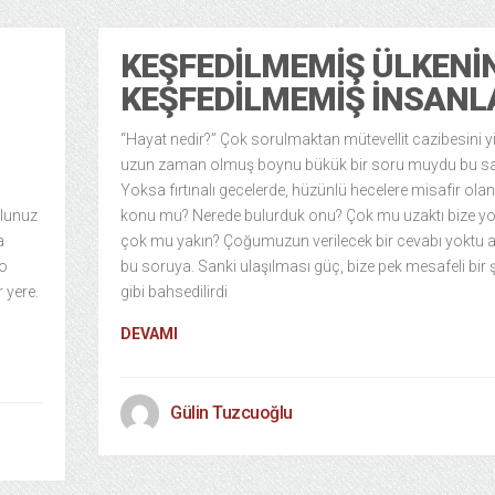
KEŞFEDILMEMIŞ ÜLKENI
KEŞFEDILMEMIŞ İNSANL
i
“Hayat nedir?” Çok sorulmaktan mütevellit cazibesini yit
uzun zaman olmuş boynu bükük bir soru muydu bu s
Yoksa fırtınalı gecelerde, hüzünlü hecelere misafir olan
olunuz
konu mu? Nerede bulurduk onu? Çok mu uzaktı bize y
a
çok mu yakın? Çoğumuzun verilecek bir cevabı yoktu a
 o
bu soruya. Sanki ulaşılması güç, bize pek mesafeli bir
 yere.
gibi bahsedilirdi
DEVAMI
Gülin Tuzcuoğlu