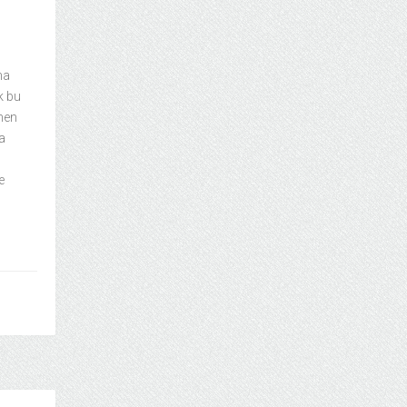
ha
k bu
ünen
a
e