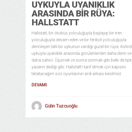
UYKUYLA UYANIKLIK
ARASINDA BIR RÜYA:
HALLSTATT
Hallstatt, bir otobüs yolculuğuyla başlayıp bir tren
yolculuğuyla devam eden ve bir feribot yolculuğuyla
derinleşen tatlı bir uykunun vardığı güzel bir rüya. Aslın
uykuyla uyanıklık arasında görülenlerden daha derin ve
daha sahici. Üşümek ve sonra ısınmak gibi belki de tıpk
yazarın dediği gibi. Hallstatt’ı tarif etmek için kapısını
tıklatacağım söz oyunlarının ardı arkası kesilmez
DEVAMI
Gülin Tuzcuoğlu