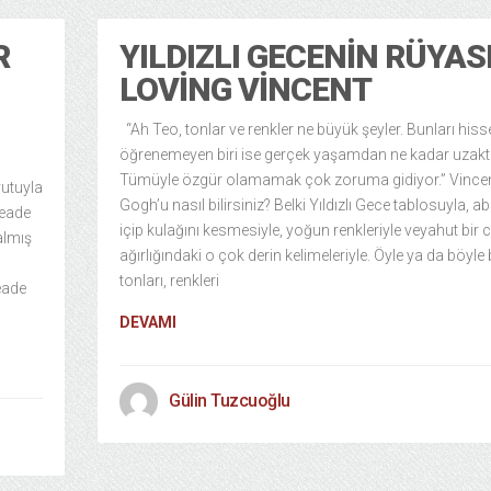
R
YILDIZLI GECENIN RÜYASI
LOVING VINCENT
“Ah Teo, tonlar ve renkler ne büyük şeyler. Bunları his
öğrenemeyen biri ise gerçek yaşamdan ne kadar uzak
Tümüyle özgür olamamak çok zoruma gidiyor.” Vince
yutuyla
Gogh’u nasıl bilirsiniz? Belki Yıldızlı Gece tablosuyla, 
Meade
içip kulağını kesmesiyle, yoğun renkleriyle veyahut bir
almış
ağırlığındaki o çok derin kelimeleriyle. Öyle ya da böyle 
tonları, renkleri
eade
DEVAMI
Gülin Tuzcuoğlu