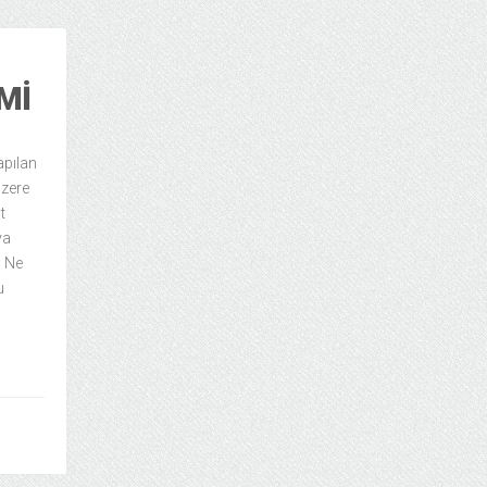
MI
apılan
üzere
t
ya
. Ne
u