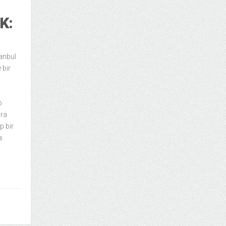
K:
tanbul
 bir
p
ara
p bir
a.