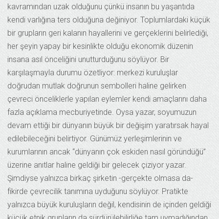
kavramından uzak olduğunu çünkü insanın bu yaşantıda
kendi varlığına ters olduğuna değiniyor. Toplumlardaki küçük
bir grupların geri kalanın hayallerini ve gerçeklerini belirlediği,
her şeyin yapay bir kesinlikte olduğu ekonomik düzenin
insana asıl önceliğini unutturduğunu söylüyor. Bir
karşılaşmayla durumu özetliyor: merkezi kuruluşlar
doğrudan mutlak doğrunun sembolleri haline gelirken
çevreci önceliklerle yapılan eylemler kendi amaçlarını daha
fazla açıklama mecburiyetinde. Oysa yazar, soyumuzun
devam ettiği bir dünyanın büyük bir değişim yaratırsak hayal
edilebileceğini belirtiyor. Günümüz yerleşimlerinin ve
kurumlarının ancak “dünyanın çok eskiden nasıl göründüğü”
üzerine anıtlar haline geldiği bir gelecek çiziyor yazar.
Şimdiyse yalnızca birkaç şirketin -gerçekte olmasa da-
fikirde çevrecilik tanımına uyduğunu söylüyor. Pratikte
yalnızca büyük kuruluşların değil, kendisinin de içinden geldiği
küçük etnik grupların da sürdürülebilirliğe tam uymadığından