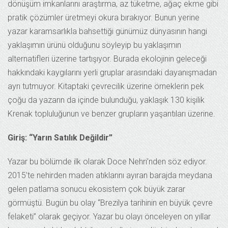
dönüşüm imkanlarını araştırma, az tüketme, ağaç ekme gibi
pratik çözümler üretmeyi okura bırakıyor. Bunun yerine
yazar karamsarlıkla bahsettiği günümüz dünyasının hangi
yaklaşımın ürünü olduğunu söyleyip bu yaklaşımın
alternatifleri üzerine tartışıyor. Burada ekolojinin geleceği
hakkındaki kaygılarını yerli gruplar arasındaki dayanışmadan
ayrı tutmuyor. Kitaptaki çevrecilik üzerine örneklerin pek
çoğu da yazarın da içinde bulunduğu, yaklaşık 130 kişilik
Krenak topluluğunun ve benzer grupların yaşantıları üzerine.
Giriş: “Yarın Satılık Değildir”
Yazar bu bölümde ilk olarak Doce Nehri’nden söz ediyor.
2015’te nehirden maden atıklarını ayıran barajda meydana
gelen patlama sonucu ekosistem çok büyük zarar
görmüştü. Bugün bu olay “Brezilya tarihinin en büyük çevre
felaketi” olarak geçiyor. Yazar bu olayı önceleyen on yıllar