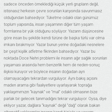
sadece önceden örneklediği küçük yerli grupların değil,
istisnasız herkesin çevre sorunları karşısında savunmasız
olduğundan bahsediyor. Tüketme odaklı olan günümüz
toplum yapısında, insan yaşamının diğer tüm yaşam
formlarına bir yük olduğunu söylüyor. Yazarın düşüncesine
göre insan bu şekilde kendi türüne de başka türlü var olma
imkanı bırakmıyor. Yazar bunun yerine doğadaki nesnelere
bir çeşit kişilik atfetme fikrinden bahsediyor. Yazar bu
noktada Doce Nehri problemi ile insanın ağır sağlık sorunları
yaşaması arasında hem benzerlik hem de neden-sonuç
ilişkisi kuruyor ve böylece insanın doğadan ayrı
olamayacağını tekrardan vurguluyor. Aynı bakış açısını
maden arama gibi faaliyetlere uyarlayarak toprağa
yaklaşımımızın “kaynak” ve “mal” odaklı olmasının bize
parlak bir gelecek tanımadığını tekrar vurguluyor. Oysa, diye
ekliyor yazar, dağlara “kaynak” değil “dağ” olarak bakan