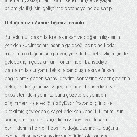
alternatif yaklaşımlar insanın kendi türüyle ve yaşam
anlamıyla ilişkisini geliştirme potansiyeline de sahip.
Olduğumuzu Zannettiğimiz İnsanlık
Bu bölümün başında Krenak insan ve doğanın ilişkisinin
yeniden kurulmasının insanın geleceği adına ne kadar
mümkün olduğunu surguluyor, yine de bu belirsizliğin içinde
gelecek için çabalamanın öneminden bahsediyor.
Zamanında dünyanın tek kıtadan oluşması ve “insan
çağı”olarak geçen sanayi devrimi sonrasına kadar çevrenin
pek çok değişimi bizsiz geçirdiğinden bahsediyor ve
ekosistemdeki yerimizi bunu gözeterek yeniden
düşünmemiz gerektiğini söylüyor. Yazar bugün bize
bırakılmış çevreden şikayet ederken kendi tutumumuzun
sonuçlarını gözden kaçırdığımızı söylüyor. İnsanın
etkinliklerinin hemen hepsinin, doğa üzerine kurduğunu
zannettiği bu sözde hakimiyetin ürünü olduğundan