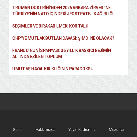
TRUMAN DOKTRINI’NDEN 2026 ANKARA ZIRVESI’NE:
TÜRKIYE’NIN NATO İÇINDEKI JEOSTRATEJIK AĞIRLIĞI
SEÇIMLER VE BIRAKABILMEK: KÖR TALIH
CHP’YE MUTLAK BUTLAN DAVASI: ŞİMDİ NE OLACAK?
FRANCO’NUN İSPANYASI: 36 YILLIK BASKICI REJIMIN
ALTINDA EZILEN TOPLUM
UMUT VE HAYAL KIRIKLIĞININ PARADOKSU
Genel
Hakkımızda
Yayın Kadromuz
Mezunlar