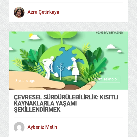
Azra Çetinkaya
Bilim Teknoloji
3 years ago
ÇEVRESEL SÜRDÜRÜLEBILIRLIK: KISITLI
KAYNAKLARLA YAŞAMI
ŞEKILLENDIRMEK
Aybeniz Metin