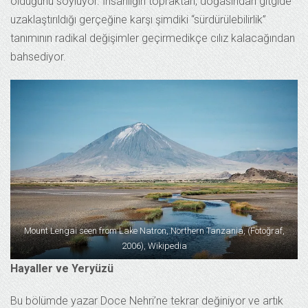
olduğunu söylüyor. İnsanlığın topraktan, doğasından gitgide
uzaklaştırıldığı gerçeğine karşı şimdiki “sürdürülebilirlik”
tanımının radikal değişimler geçirmedikçe cılız kalacağından
bahsediyor.
Mount Lengai seen from Lake Natron, Northern Tanzania, (Fotoğraf,
2006), Wikipedia
Hayaller ve Yeryüzü
Bu bölümde yazar Doce Nehri’ne tekrar değiniyor ve artık