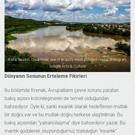
Rafa Tecchio, Doce River, one of Brazil’s most polluted rivers, (Fotoğraf),
Google Arts & Culture
Dünyanın Sonunun Erteleme Fikirleri
Bu bölümde Krenak, Avrupalıların çevre sorunu yaratan
bakış açısını kolonileşmenin de temeli olduğundan
bahsediyor. Öyle ki, sanki insanlık olarak hedeflenen mutlak
bir doğru var ve bu mutlak doğru herkese ulaştırılmalı. Bu
bakış açısından “yabancılaşma” diye bahsediyor yazar. Bu
mantık güdülerek oluşturduğumuz topluluğun “insanlık”