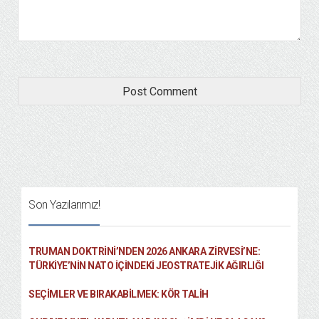
Son Yazılarımız!
TRUMAN DOKTRINI’NDEN 2026 ANKARA ZIRVESI’NE:
TÜRKIYE’NIN NATO İÇINDEKI JEOSTRATEJIK AĞIRLIĞI
SEÇIMLER VE BIRAKABILMEK: KÖR TALIH