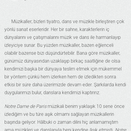
Müzikaller; bizleri tiyatro, dans ve müzikle birleştiren çok
yönlü sanat eserleridir. Her bir sahne, karakterlerin iç
dünyalarını ve çatışmalarını müzik ve dans ile harmanlayıp
izleyiciye sunar. Bu yüzden müzikaller, bazen eğlenceli
olabilir bazense bizi düşündürtebilir. Bana göre müzikaller,
günümüz dünyasından uzaklaşıp birkaç saatliğine de olsa
kendimizi başka bir dünyaya teslim etmek için mükemmel
bir yöntem çünkü hem izlerken hem de izledikten sonra
etkisi bir süre daha üzerimizde devam eder. Şarkılarda kendi
duygularımızı bulur, danslara kendimizi kaptırırız.
Notre Dame de Paris
müzikali benim yaklaşık 10 sene önce
izlediğim ve bu türe aşık olmamı sağlayan müzikallerin
başında geliyor. Hâlbuki o zaman dilini hiç anlamamıştım
ama müzikleri ve danslarıyla beni kendine âşık etmişti.
Notre