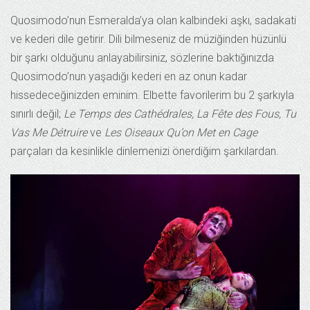
Quosimodo’nun Esmeralda’ya olan kalbindeki aşkı, sadakati
ve kederi dile getirir. Dili bilmeseniz de müziğinden hüzünlü
bir şarkı olduğunu anlayabilirsiniz, sözlerine baktığınızda
Quosimodo’nun yaşadığı kederi en az onun kadar
hissedeceğinizden eminim. Elbette favorilerim bu 2 şarkıyla
sınırlı değil;
Le Temps des Cathédrales, La Fête des Fous, Tu
Vas Me Détruire
ve
Les Oiseaux Qu’on Met en Cage
parçaları da kesinlikle dinlemenizi önerdiğim şarkılardan.