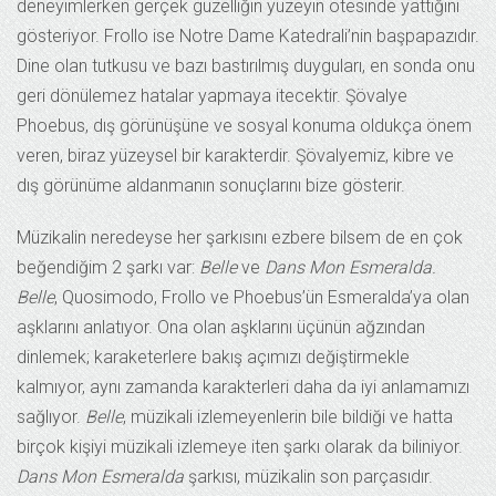
deneyimlerken gerçek güzelliğin yüzeyin ötesinde yattığını
gösteriyor. Frollo ise Notre Dame Katedrali’nin başpapazıdır.
Dine olan tutkusu ve bazı bastırılmış duyguları, en sonda onu
geri dönülemez hatalar yapmaya itecektir. Şövalye
Phoebus, dış görünüşüne ve sosyal konuma oldukça önem
veren, biraz yüzeysel bir karakterdir. Şövalyemiz, kibre ve
dış görünüme aldanmanın sonuçlarını bize gösterir.
Müzikalin neredeyse her şarkısını ezbere bilsem de en çok
beğendiğim 2 şarkı var:
Belle
ve
Dans Mon Esmeralda.
Belle
, Quosimodo, Frollo ve Phoebus’ün Esmeralda’ya olan
aşklarını anlatıyor. Ona olan aşklarını üçünün ağzından
dinlemek; karaketerlere bakış açımızı değiştirmekle
kalmıyor, aynı zamanda karakterleri daha da iyi anlamamızı
sağlıyor.
Belle
, müzikali izlemeyenlerin bile bildiği ve hatta
birçok kişiyi müzikali izlemeye iten şarkı olarak da biliniyor.
Dans Mon Esmeralda
şarkısı, müzikalin son parçasıdır.