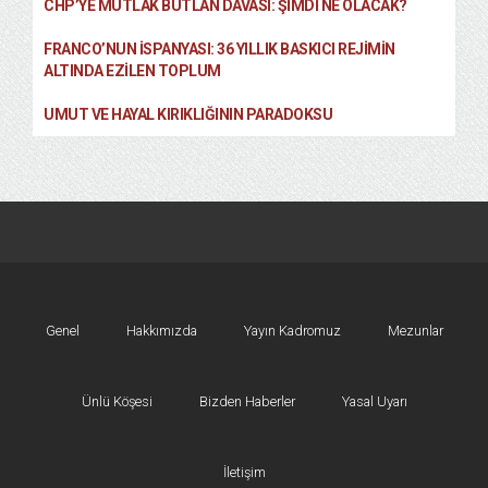
CHP’YE MUTLAK BUTLAN DAVASI: ŞİMDİ NE OLACAK?
FRANCO’NUN İSPANYASI: 36 YILLIK BASKICI REJIMIN
ALTINDA EZILEN TOPLUM
UMUT VE HAYAL KIRIKLIĞININ PARADOKSU
Genel
Hakkımızda
Yayın Kadromuz
Mezunlar
Ünlü Köşesi
Bizden Haberler
Yasal Uyarı
İletişim