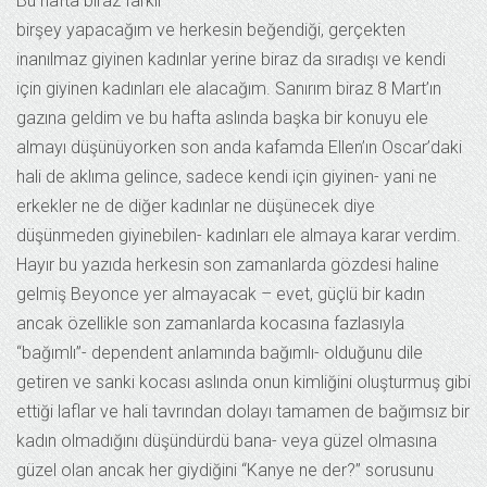
Bu hafta biraz farklı
birşey yapacağım ve herkesin beğendiği, gerçekten
inanılmaz giyinen kadınlar yerine biraz da sıradışı ve kendi
için giyinen kadınları ele alacağım. Sanırım biraz 8 Mart’ın
gazına geldim ve bu hafta aslında başka bir konuyu ele
almayı düşünüyorken son anda kafamda Ellen’ın Oscar’daki
hali de aklıma gelince, sadece kendi için giyinen- yani ne
erkekler ne de diğer kadınlar ne düşünecek diye
düşünmeden giyinebilen- kadınları ele almaya karar verdim.
Hayır bu yazıda herkesin son zamanlarda gözdesi haline
gelmiş Beyonce yer almayacak – evet, güçlü bir kadın
ancak özellikle son zamanlarda kocasına fazlasıyla
“bağımlı”- dependent anlamında bağımlı- olduğunu dile
getiren ve sanki kocası aslında onun kimliğini oluşturmuş gibi
ettiği laflar ve hali tavrından dolayı tamamen de bağımsız bir
kadın olmadığını düşündürdü bana- veya güzel olmasına
güzel olan ancak her giydiğini “Kanye ne der?” sorusunu