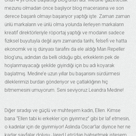
mezunu olmadan önce başlıyor blog macerasına ve son
derece başarılı olmayı başarıyor yaptığı işte. Zaman zaman
ünlü markaların ve ünlü olma yolunda ilerleyen markaların
kreatif direktörleriyle röportaj yaptığı ve modanın sadece
fiziksel buyutuyla değil aynı zamanda tarihi, felsefi ve hatta
ekonomik ve iş dünyası tarafını da ele aldığı Man Repeller
blog’unu, adından da belli olduğu gibi, erkeklerin pek de
hoşlanmayacağı şekilde giyindiği için bu adı koyarak
başlatmış. Medine’e uzun yıllar bu başarısını sürdürmesi
dileklerimizi burdan gönderiyor ve çatlaklığının hiç
bitmemesini umuyorum. Seni seviyoruz Leandra Medine!
Diğer sıradışı ve güçlü ve muhteşem kadın, Ellen. Kimse
bana “Ellen tabi ki erkekler için giyinmez” gibi bir laf etmesin,
o kadınlar için de giyinmiyor! Aslında Oscar’lar diyince her ne
kadar sayfalar dolusu Jared Leto’dan bahsetmek istesem