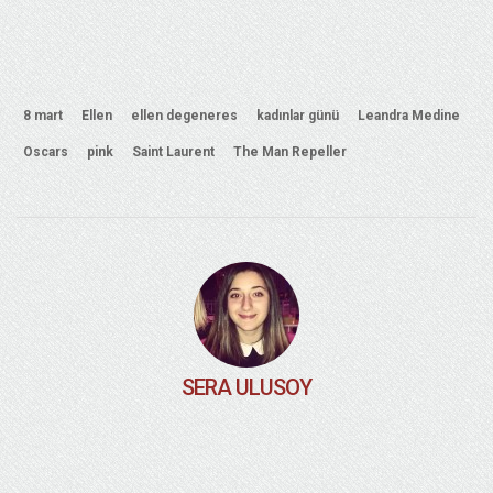
8 mart
Ellen
ellen degeneres
kadınlar günü
Leandra Medine
Oscars
pink
Saint Laurent
The Man Repeller
SERA ULUSOY