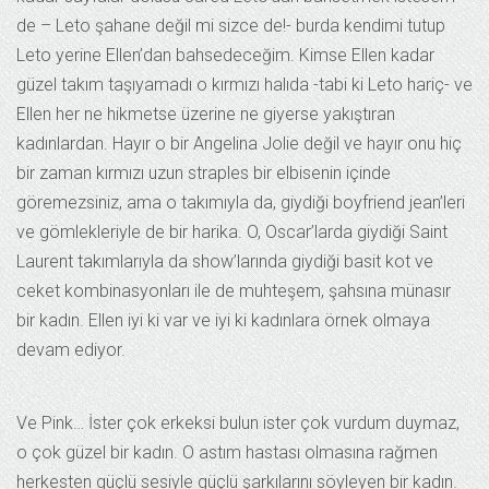
de – Leto şahane değil mi sizce de!- burda kendimi tutup
Leto yerine Ellen’dan bahsedeceğim. Kimse Ellen kadar
güzel takım taşıyamadı o kırmızı halıda -tabi ki Leto hariç- ve
Ellen her ne hikmetse üzerine ne giyerse yakıştıran
kadınlardan. Hayır o bir Angelina Jolie değil ve hayır onu hiç
bir zaman kırmızı uzun straples bir elbisenin içinde
göremezsiniz, ama o takımıyla da, giydiği boyfriend jean’leri
ve gömlekleriyle de bir harika. O, Oscar’larda giydiği Saint
Laurent takımlarıyla da show’larında giydiği basit kot ve
ceket kombinasyonları ile de muhteşem, şahsına münasır
bir kadın. Ellen iyi ki var ve iyi ki kadınlara örnek olmaya
devam ediyor.
Ve Pink… İster çok erkeksi bulun ister çok vurdum duymaz,
o çok güzel bir kadın. O astım hastası olmasına rağmen
herkesten güçlü sesiyle güçlü şarkılarını söyleyen bir kadın.