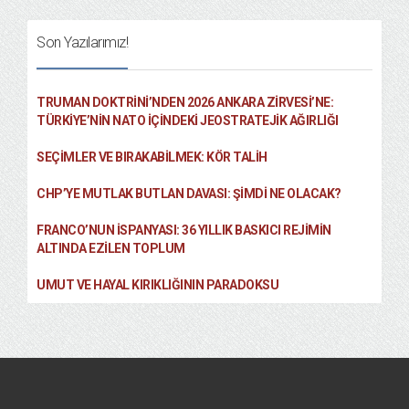
Son Yazılarımız!
TRUMAN DOKTRINI’NDEN 2026 ANKARA ZIRVESI’NE:
TÜRKIYE’NIN NATO İÇINDEKI JEOSTRATEJIK AĞIRLIĞI
SEÇIMLER VE BIRAKABILMEK: KÖR TALIH
CHP’YE MUTLAK BUTLAN DAVASI: ŞİMDİ NE OLACAK?
FRANCO’NUN İSPANYASI: 36 YILLIK BASKICI REJIMIN
ALTINDA EZILEN TOPLUM
UMUT VE HAYAL KIRIKLIĞININ PARADOKSU