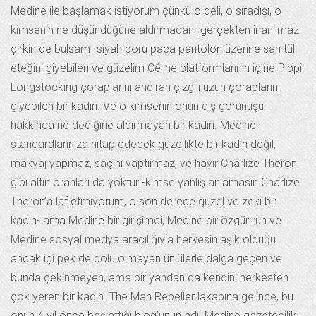
Medine ile başlamak istiyorum çünkü o deli, o sıradışı, o
kimsenin ne düşündüğüne aldırmadan -gerçekten inanılmaz
çirkin de bulsam- siyah boru paça pantolon üzerine sarı tül
eteğini giyebilen ve güzelim Céline platformlarının içine Pippi
Longstocking çoraplarını andıran çizgili uzun çoraplarını
giyebilen bir kadın. Ve o kimsenin onun dış görünüşü
hakkında ne dediğine aldırmayan bir kadın. Medine
standardlarınıza hitap edecek güzellikte bir kadın değil,
makyaj yapmaz, saçını yaptırmaz, ve hayır Charlize Theron
gibi altın oranları da yoktur -kimse yanlış anlamasın Charlize
Theron’a laf etmiyorum, o son derece güzel ve zeki bir
kadın- ama Medine bir girişimci, Medine bir özgür ruh ve
Medine sosyal medya aracılığıyla herkesin aşık olduğu
ancak içi pek de dolu olmayan ünlülerle dalga geçen ve
bunda çekinmeyen, ama bir yandan da kendini herkesten
çok yeren bir kadın. The Man Repeller lakabına gelince, bu
onun 4 yıl önce başlattığı blog’unun adı. Medine gazetecilik