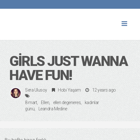
Toggl
naviga
GIRLS JUST WANNA
HAVE FUN!
Sera Ulusoy
Hobi Yaşam
12 years ago
8 mart
Ellen
ellen degeneres
kadınlar
günü
Leandra Medine