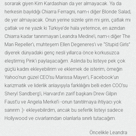
sorarak giyen Kim Kardashian da yer almayacak. Ya da
herkesin bayıldığı Chiarra Ferragni, nam-ı diğer Blonde Salad,
de yer almayacak. Onun yerine sizinle şirin mi şirin, çatlak mı
çatlak ve ne yazık ki Türkiye’de hala yeterince, en azından
Chiarra kadar tanınmayan Leandra Medine’i, nam-ı diğer The
Man Repeller’ı, muhteşem Ellen Degeneres’ı ve “Stupid Girls”
diyerek dünyadaki genç nesli yıllarca önce korkusuzca
eleştirmiş Pink’i paylaşacağım. Aslında bu listeye pek çok
güçlü kadını ekleyebilirim ve eklemek de isterim, örneğin
Yahoo’nun güzel CEO’su Marissa Mayer’i, Facebook’un
karizmatik ve liderlik anlayışıyla farklılığını belli eden COO’su
Sheryl Sandberg’i, Harvard’ın zarif başkanı Drew Gilpin
Faust’u ve Angela Merkel’i -onun tanıtılmaya ihtiyacı yok
sanırım :)- ekleyebilirdim, ancak bu seferlik listeyi sadece
Hollywood ve civarlarından olanlarla sınırlı tutacağım.
Öncelikle Leandra