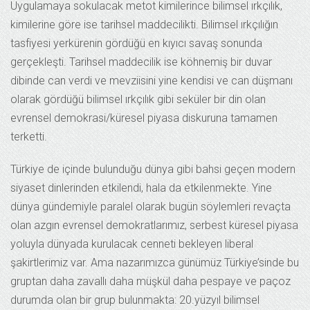
Uygulamaya sokulacak metot kimilerince bilimsel ırkçılık,
kimilerine göre ise tarihsel maddecilikti. Bilimsel ırkçılığın
tasfiyesi yerkürenin gördüğü en kıyıcı savaş sonunda
gerçekleşti. Tarihsel maddecilik ise köhnemiş bir duvar
dibinde can verdi ve mevziisini yine kendisi ve can düşmanı
olarak gördüğü bilimsel ırkçılık gibi seküler bir din olan
evrensel demokrasi/küresel piyasa diskuruna tamamen
terketti.
Türkiye de içinde bulunduğu dünya gibi bahsi geçen modern
siyaset dinlerinden etkilendi, hala da etkilenmekte. Yine
dünya gündemiyle paralel olarak bugün söylemleri revaçta
olan azgın evrensel demokratlarımız, serbest küresel piyasa
yoluyla dünyada kurulacak cenneti bekleyen liberal
şakirtlerimiz var. Ama nazarımızca günümüz Türkiye’sinde bu
gruptan daha zavallı daha müşkül daha pespaye ve paçoz
durumda olan bir grup bulunmakta: 20.yüzyıl bilimsel