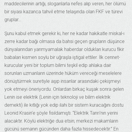
maddecilerinin artığı, sloganlarla nefes alıp veren, her ölümü
bir siyasi kazanca tahvil etme telaşında olan FKF ve türevi
gruplar…
Şunu kabul etmek gerekir ki, her ne kadar hakikatle miskal-ı
zerre kadar bağı olmasa da bahsi geçen grupların düşünce
dünyalarından yarımyamalak haberdar oldukları kurucu fikir
babaları kısmen soylu bir uğraşla iştigal ettiler. İlk cennet-
kurucular yeni bir toplum bilimi teşkil edip ahlaka dair
sorunları uzmanların üzerinde hüküm vereceği meselelere
dönüştürmek suretiyle aşıp insanlar arasındaki çekişmeyi
yok etmeyi öneriyordu. Onlardan birkaç kuşak sonra gelen
Lenin ise elektrik (Lenin için teknoloji ve bilim elektrik
demekti) ile kıtlığı yok edip ilahi bir sistem kuracağını dostu
Leonid Krasin’e şöyle fısıldamıştı: “Elektrik Tanrı’nın yerini
alacaktır. Köylü elektriğe dua etsin; merkezi makamların
gücünü semanın gücünden daha fazla hissedecektir.” En