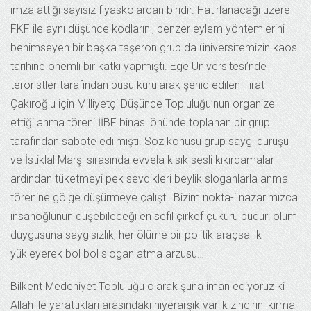
imza attığı sayısız fiyaskolardan biridir. Hatırlanacağı üzere
FKF ile aynı düşünce kodlarını, benzer eylem yöntemlerini
benimseyen bir başka taşeron grup da üniversitemizin kaos
tarihine önemli bir katkı yapmıştı. Ege Üniversitesi’nde
teröristler tarafından pusu kurularak şehid edilen Fırat
Çakıroğlu için Milliyetçi Düşünce Topluluğu’nun organize
ettiği anma töreni İİBF binası önünde toplanan bir grup
tarafından sabote edilmişti. Söz konusu grup saygı duruşu
ve İstiklal Marşı sırasında evvela kısık sesli kıkırdamalar
ardından tüketmeyi pek sevdikleri beylik sloganlarla anma
törenine gölge düşürmeye çalıştı. Bizim nokta-i nazarımızca
insanoğlunun düşebileceği en sefil çirkef çukuru budur: ölüm
duygusuna saygısızlık, her ölüme bir politik araçsallık
yükleyerek bol bol slogan atma arzusu…
Bilkent Medeniyet Topluluğu olarak şuna iman ediyoruz ki
Allah ile yarattıkları arasındaki hiyerarşik varlık zincirini kırma