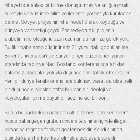
nihayetinde ahlakı bir bilime dönüştürmek ve kıtlığı aşmak
suretiyle yeryüzünde bilim ve ilerleme yardımıyla kurulacak
cennet Sovyet projesinin nihai hedef olarak koyduğu ve
dünyaya vaadettiği şeydi. Zannediyoruz ki projenin
akıbetinin ne olduğunu uzun uzun anlatmamıza gerek yok.
Bu fikir babalarının,düşünürlerin 21.yüzyıldaki çocukları ise
Bilkent Üniversitesi’nde Suriyeliler için düzenlenen yardım
standında taciz ve Naci Bostancı konferansında attıkları
anlamsız sloganlar yoluyla düşüncelerini tatbik etmekteler.
Yeni bir dünya terkibi önerisinde bulunan, vasat da olsa belli
bir düşünce silsilesine atıfta bulunan bir ideoloji ve
kuyrukçuları için ne büyük bir acz, ne acı bir son…
Bütün bu hadiselerin ardından altı çizilmesi gereken önemli
husus bahsi geçen grubun üniversite sınırları içinde illegal
olmasına rağmen faaliyet göstermesidir. Kendi sınırları
dışında kalan herkesi katil olmakla suçlayan, sürekli