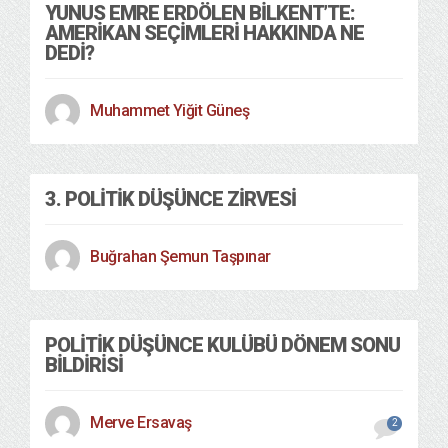
YUNUS EMRE ERDÖLEN BILKENT’TE:
AMERIKAN SEÇIMLERI HAKKINDA NE
DEDI?
Muhammet Yiğit Güneş
3. POLITIK DÜŞÜNCE ZIRVESI
Buğrahan Şemun Taşpınar
POLITIK DÜŞÜNCE KULÜBÜ DÖNEM SONU
BILDIRISI
Merve Ersavaş
2