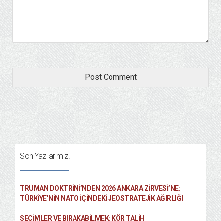
Son Yazılarımız!
TRUMAN DOKTRINI’NDEN 2026 ANKARA ZIRVESI’NE:
TÜRKIYE’NIN NATO İÇINDEKI JEOSTRATEJIK AĞIRLIĞI
SEÇIMLER VE BIRAKABILMEK: KÖR TALIH