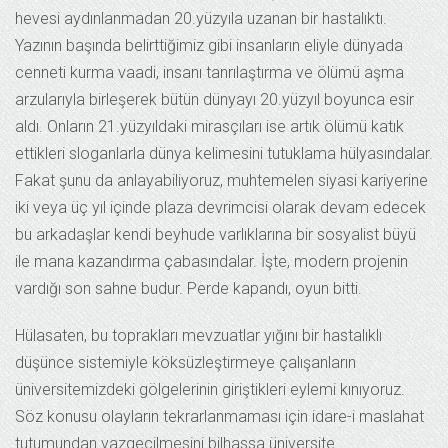
hevesi aydınlanmadan 20.yüzyıla uzanan bir hastalıktı.
Yazının başında belirttiğimiz gibi insanların eliyle dünyada
cenneti kurma vaadi, insanı tanrılaştırma ve ölümü aşma
arzularıyla birleşerek bütün dünyayı 20.yüzyıl boyunca esir
aldı. Onların 21.yüzyıldaki mirasçıları ise artık ölümü katık
ettikleri sloganlarla dünya kelimesini tutuklama hülyasındalar.
Fakat şunu da anlayabiliyoruz, muhtemelen siyasi kariyerine
iki veya üç yıl içinde plaza devrimcisi olarak devam edecek
bu arkadaşlar kendi beyhude varlıklarına bir sosyalist büyü
ile mana kazandırma çabasındalar. İşte, modern projenin
vardığı son sahne budur. Perde kapandı, oyun bitti.
Hülasaten, bu toprakları mevzuatlar yığını bir hastalıklı
düşünce sistemiyle köksüzleştirmeye çalışanların
üniversitemizdeki gölgelerinin giriştikleri eylemi kınıyoruz.
Söz konusu olayların tekrarlanmaması için idare-i maslahat
tutumundan vazgeçilmesini bilhassa üniversite