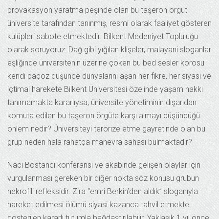
provakasyon yaratma peşinde olan bu taşeron örgüt
üniversite tarafından tanınmış, resmi olarak faaliyet gösteren
kulüpleri sabote etmektedir. Bilkent Medeniyet Topluluğu
olarak soruyoruz: Dağ gibi yığılan klişeler, malayani sloganlar
eşliğinde üniversitenin üzerine çöken bu bed sesler korosu
kendi paçoz düşünce dünyalarını aşan her fikre, her siyasi ve
içtimai harekete Bilkent Üniversitesi özelinde yaşam hakkı
tanımamakta kararlıysa, üniversite yönetiminin dışarıdan
komuta edilen bu taşeron örgüte karşı almayı düşündüğü
önlem nedir? Üniversiteyi terörize etme gayretinde olan bu
grup neden hala rahatça manevra sahası bulmaktadır?
Naci Bostancı konferansı ve akabinde gelişen olaylar için
vurgulanması gereken bir diğer nokta söz konusu grubun
nekrofili refleksidir. Zira “emri Berkin’den aldık” sloganıyla
hareket edilmesi ölümü siyasi kazanca tahvil etmekte
gösterilen kararlı tutumla bağdaştırılabilir. Yaklaşık 1 yıl önce