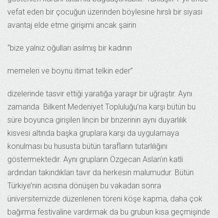
vefat eden bir çocuğun üzerinden böylesine hırslı bir siyasi
avantaj elde etme girişimi ancak şairin
“bize yalnız oğulları asılmış bir kadının
memeleri ve boynu itimat telkin eder”
dizelerinde tasvir ettiği yaratığa yaraşır bir uğraştır. Aynı
zamanda Bilkent Medeniyet Topluluğu’na karşı bütün bu
süre boyunca girişilen lincin bir bnzerinin aynı duyarlılık
kisvesi altında başka gruplara karşı da uygulamaya
konulması bu hususta bütün tarafların tutarlılığını
göstermektedir. Aynı grupların Özgecan Aslan’ın katli
ardından takındıkları tavır da herkesin malumudur. Bütün
Türkiye’nin acısına dönüşen bu vakadan sonra
üniversitemizde düzenlenen töreni köşe kapma, daha çok
bağırma festivaline vardırmak da bu grubun kısa geçmişinde