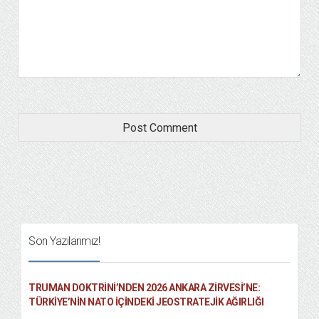
Son Yazılarımız!
TRUMAN DOKTRINI’NDEN 2026 ANKARA ZIRVESI’NE:
TÜRKIYE’NIN NATO İÇINDEKI JEOSTRATEJIK AĞIRLIĞI