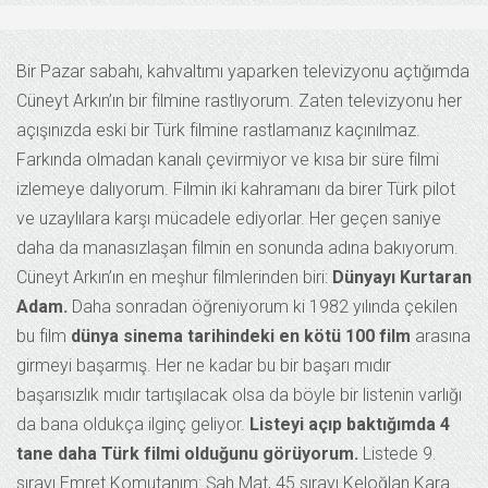
Bir Pazar sabahı, kahvaltımı yaparken televizyonu açtığımda
Cüneyt Arkın’ın bir filmine rastlıyorum. Zaten televizyonu her
açışınızda eski bir Türk filmine rastlamanız kaçınılmaz.
Farkında olmadan kanalı çevirmiyor ve kısa bir süre filmi
izlemeye dalıyorum. Filmin iki kahramanı da birer Türk pilot
ve uzaylılara karşı mücadele ediyorlar. Her geçen saniye
daha da manasızlaşan filmin en sonunda adına bakıyorum.
Cüneyt Arkın’ın en meşhur filmlerinden biri:
Dünyayı Kurtaran
Adam.
Daha sonradan öğreniyorum ki 1982 yılında çekilen
bu film
dünya sinema tarihindeki en kötü 100 film
arasına
girmeyi başarmış. Her ne kadar bu bir başarı mıdır
başarısızlık mıdır tartışılacak olsa da böyle bir listenin varlığı
da bana oldukça ilginç geliyor.
Listeyi açıp baktığımda 4
tane daha Türk filmi olduğunu görüyorum.
Listede 9.
sırayı Emret Komutanım: Şah Mat, 45.sırayı Keloğlan Kara