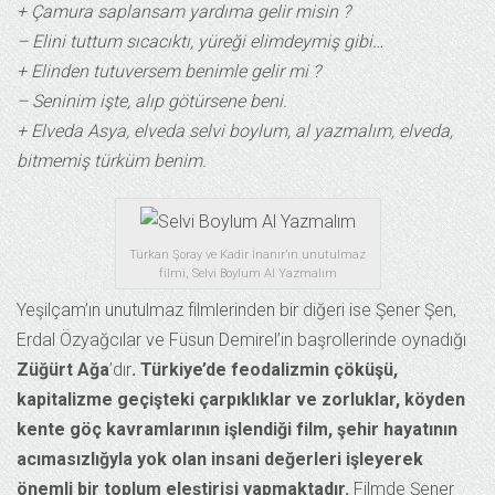
+ Çamura saplansam yardıma gelir misin ?
– Elini tuttum sıcacıktı, yüreği elimdeymiş gibi…
+ Elinden tutuversem benimle gelir mi ?
– Seninim işte, alıp götürsene beni.
+ Elveda Asya, elveda selvi boylum, al yazmalım, elveda,
bitmemiş türküm benim.
Türkan Şoray ve Kadir İnanır’ın unutulmaz
filmi, Selvi Boylum Al Yazmalım
Yeşilçam’ın unutulmaz filmlerinden bir diğeri ise Şener Şen,
Erdal Özyağcılar ve Füsun Demirel’in başrollerinde oynadığı
Züğürt Ağa
’dır
.
Türkiye’de feodalizmin çöküşü,
kapitalizme geçişteki çarpıklıklar ve zorluklar, köyden
kente göç kavramlarının işlendiği film, şehir hayatının
acımasızlığyla yok olan insani değerleri işleyerek
önemli bir toplum eleştirisi yapmaktadır.
Filmde Şener