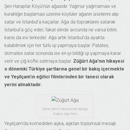
Şen Haraptar Köyü’nün ağasıdır. Yağmur yağmaması ve
kuraklığın başlaması üzerine köylüler ağanın ürünlerini alıp
satar ve İstanbul’a kaçarlar. Ağa da topraklarını satarak
İstanbul’a göç eder; fakat elinde avcunda ne varsa bitirir,
karısı da evi terkeder. Ağa artık İstanbul’da ayakta
kalabilmek için her türlü işi yapmaya başlar. Patates,
domates satar sonunda ise en iyi bildiği işi yapmaya karar
verir ve çiğ köfte satmaya başlar.
Züğürt Ağa’nın hikayesi
o dönemki Türkiye şartlarına genel bir bakış içermekte
ve Yeşilçam’ın eğitici filmlerinden bir tanesi olarak
yerini almaktadır.
Şener Şen’in başrolünde olduğu
Züğürt Ağa filmi
Yeşilçam’da komediden aşka, aşktan toplumsal mesajlı