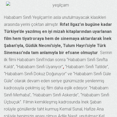
Hababam Sınıfı Yeşilçam’ın asla unutulmayacak klasikleri
arasında yerini çoktan almıştır.
Rıfat Ilgaz’ın bugüne kadar
Türkiye’de yazılmış en iyi mizah kitaplarından uyarlanan
film hem tiyatroraya hem de sinemaya aktarılarak İnek
Şaban’ıyla, Güdük Necmi’siyle, Tulum Hayri’siyle Türk
Sineması’nda tam anlamıyla bir efsane olmuştur
. Serinin
ilk filmi Hababam Sınıfı’ndan sonra “Hababam Sınıfı Sınıfta
Kaldı”, “Hababam Sınıfı Uyanıyor”
,
“Hababam Sınıfı Tatilde”,
“Hababam Sınıfı Dokuz Doğuruyor” ve “Hababam Sınıfı Güle
Güle” olarak devam eden seriye günümüzde yenilenmiş
kadrosuyla çekilmiş üç film daha eşlik edeiyor: “Hababam
Sınıfı Merhaba”, “Hababam Sınıfı Askerde”, “Hababam Sınıfı
Üçbuçuk”. Filmin kemikleşmiş kadrosunda İnek Şaban
rolüyle gönüllerde taht kurmuş Kemal Sunal, Hafize Ana
rolüyle hepimizin anası olmuş Adile Naşit, unutulmaz Kel