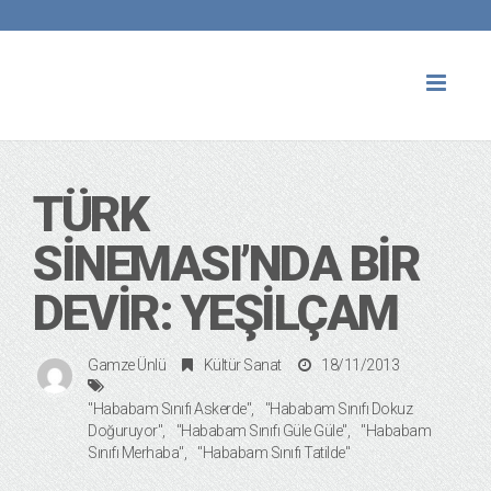
Toggl
naviga
TÜRK
SINEMASI’NDA BIR
DEVIR: YEŞILÇAM
Gamze Ünlü
Kültür Sanat
18/11/2013
"Hababam Sınıfı Askerde"
"Hababam Sınıfı Dokuz
Doğuruyor"
"Hababam Sınıfı Güle Güle"
"Hababam
Sınıfı Merhaba"
"Hababam Sınıfı Tatilde"