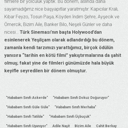
filmlere bir yolculuk yaptık. Bu dönem, aslında daha
sayamadığımz nice başyapıtlar yaratmıştır: Kapıcılar Kralı,
Kibar Feyzo, Tosun Paşa, Köyden İndim Şehre, Ayşecik ve
Ömercik, Bizim Aile, Banker Bilo, Neşeli Günler ve daha
nicesi…
Türk Sineması’nın başta Holywood’dan
esinlenerek Yeşilçam olarak adlandırdığı bu dönem,
zamanla kendi tarzımızı yarattığımız, birçok ödülün
yanısıra “tarihin en kötü filmi” yakıştırmalarına da şahit
olmuş; fakat yine de filmleri günümüzde hala büyük
keyifle seyredilen bir dönem olmuştur.
"Hababam Sınıfı Askerde"
"Hababam Sınıfı Dokuz Doğuruyor"
"Hababam Sınıfı Güle Güle"
"Hababam Sınıfı Merhaba"
"Hababam Sınıfı Tatilde"
"Hababam Sınıfı Üçbuçuk"
"Hababam Sınıfı Uyanıyor"
Adile Naşit
Bizim Aile
Cahit Berkay