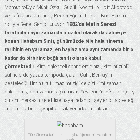
Mamut rolüyle Münir Özkul, Güdük Necmi ile Halit Akçatepe
ve hafızalara kazınmış Beden Eğitimi hocası Badi Ekrem
rolüyle Şener Şen bulunuyor.
1982’de Metin Serezli
tarafından aynı zamanda müzikal olarak da sahneye
konan Hababam Sınfı, günümüzde bile hala sinema
tarihinin en yaramaz, en haylaz ama aynı zamanda bir o
kadar da birbirine bağlı sınıfı olarak kabul
görmektedir.
Kimi eğlenceli sahnelerde hızlı, kimi hüzünlü
sahnelerde yavaş tempoda çalan, Cahit Berkay’ın
bestelediği filmin unutulmaz müziği de bizi kimi zaman
güldürmüş, kimi zaman ağlatmıştır. Yeşilçam’ın efsaneleşmiş
bu sınıfı herkesin kendi lise hayatından bir şeyler bulabileceği
unutulmaz bir başyapıt olarak yerini korumaktadır.
Türk Sinema tarihinin en haylaz öğrencileri: Hababam