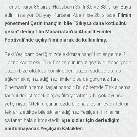
Prens’e karşı, 86.sırayı Hababam Sınıfı 3,5 ve 88. sırayı Büyü
adlı film alıyor. Dünyayı Kurtaran Adam ise 28. sırada.
Filmin
yönetmeni Çetin İnanç’ın bile “Sıkıysa daha kötüsünü
çekin” dediği film Macaristan’da Absürd Filmler
Festivali’nde açılış filmi olarak da kullanılmış.
Peki Yeşilçam dediğimizde aklımıza hangi filmler gelmeli?
Her ne kadar eski Türk filmleri günümüz gözüyle izlendiğinde
bazen bize oldukça komik gelen, bazen sadece oturup
eğlenmek için izlediğimiz filmler olsa da günümüz Türk
Sineması’nın temel taşlarındandır. Bu dönemde Türk sinema
tarihini değiştirecek birçok film yaratılmış, birçok oyuncu
yetişmiştir. Nitekim günümüzde bile hala eskimeyen, tekrar
tekrar izledikçe bile sıkılamadığımız Yeşilçam filmlerinin
saltanatı hala sürmektedir.
İşte sizler için derlediğim
unutulmayacak Yeşilçam Kalsikleri: