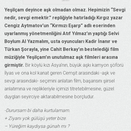
Sınıfı
Yeşilçam deyince aşk olmadan olmaz. Hepimizin “Sevgi
nedir, sevgi emektir.” repliğiyle hatırladığı Kırgız yazar
Cengiz Aytmatov’un “Kırmızı Eşarp” adlı eserinden
uyarlanmış yönetmenliğini Atıf Yılmaz’ın yaptığı Selvi
Boylum Al Yazmalım, usta oyuncuları Kadir İnanır ve
Türkan Şorayla, yine Cahit Berkay’ın bestelediği film
müziğiyle Yeşilçam’ın unutulmaz aşk filmleri arasına
girmiştir.
Bir köylü kızı Asya’nın, büyük aşkı kamyon şöförü
İlyas ve ona kol kanat geren Cemşit arasındaki -aşk ve
sevgi arasındaki- seçimini anlatan film, başarısını şiirsel
anlatımına ve replikleriyle içimizi titretebilmesine, güzel
duygları seyirciye aktarabilmesine borçludur.
-Durursam bi daha kurtulamam.
+ Ziyanı yok gülüşü yeter bize.
– Yüreğim kaydıysa günah mı ?