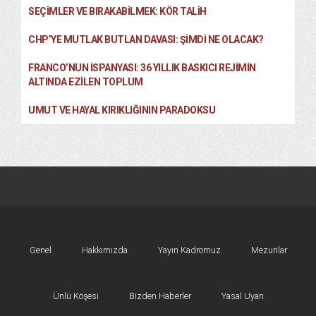
SEÇIMLER VE BIRAKABILMEK: KÖR TALIH
CHP’YE MUTLAK BUTLAN DAVASI: ŞİMDİ NE OLACAK?
FRANCO’NUN İSPANYASI: 36 YILLIK BASKICI REJIMIN
ALTINDA EZILEN TOPLUM
UMUT VE HAYAL KIRIKLIĞININ PARADOKSU
Genel
Hakkımızda
Yayın Kadromuz
Mezunlar
Ünlü Köşesi
Bizden Haberler
Yasal Uyarı