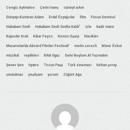
Cengiz Aytmatov
Çetin İnanç
cüneyt arkın
Dünyayı Kurtaran Adam
Erdal Özyağcılar
film
Füsun Demirel
Hababam Sınıfı
Hababam Sınıfı Sınıfta Kaldı"
izle
kadir inanır
Kapıcılar Kralı
Kibar Feyzo
Kırmızı Eşarp
klasikler
Macaristan’da Absürd Filmler Festivali'
metin serezli
Münir Özkul
müzikal
replikleri
Rıfat Ilgaz
Selvi Boylum Al Yazmalım
Şener Şen
tiyatro
Tosun Paşa
Türk sineması
türkan şoray
unutulmaz
yeşilçam
yorum
Züğürt Ağa