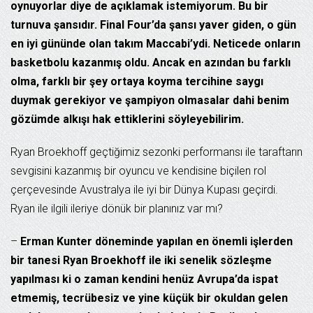
oynuyorlar diye de açıklamak istemiyorum. Bu bir
turnuva şansıdır. Final Four’da şansı yaver giden, o gün
en iyi gününde olan takım Maccabi’ydi. Neticede onların
basketbolu kazanmış oldu. Ancak en azından bu farklı
olma, farklı bir şey ortaya koyma tercihine saygı
duymak gerekiyor ve şampiyon olmasalar dahi benim
gözümde alkışı hak ettiklerini söyleyebilirim.
Ryan Broekhoff geçtiğimiz sezonki performansı ile taraftarın
sevgisini kazanmış bir oyuncu ve kendisine biçilen rol
çerçevesinde Avustralya ile iyi bir Dünya Kupası geçirdi.
Ryan ile ilgili ileriye dönük bir planınız var mı?
–
Erman Kunter döneminde yapılan en önemli işlerden
bir tanesi Ryan Broekhoff ile iki senelik sözleşme
yapılması ki o zaman kendini henüz Avrupa’da ispat
etmemiş, tecrübesiz ve yine küçük bir okuldan gelen