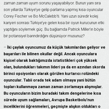
zaman zaman uyum sorunu yaşayabiliyor. Bunun yanı sıra
son yıllarda Türkiye’ye gelip parlama yapmış kısa oyuncular
Corey Fischer ve Bo McCalebb’ti. Yani uzun süredir kolej
kariyeri sonrası Türkiye’ye gelen kısa bir oyun kurucunun etki
yaptığını söylemek güç. Bu bağlamda Patrick Miller’ın böyle
bir potansiyel barındırdığını düşünüyor musunuz?
–
İki çaylak oyuncumuz da küçük takımlardan geliyor ve
başarıları ile bilinen okullar değil. Ancak oyunculara
kişisel olarak baktığımızda istatistikleri çok yüksek
olan, bulundukları takımın lideri ya da en azından skorda
birinci opsiyonları olarak görülen kurtarıcı rolündeki
oyuncular. Tabii orada tek adam olmaya yani bütün
topları kullanmaya zaman zaman zorlamaya alışmışlar.
Bu oyuncuların bizim buradaki takım dengelerine kısa
sürede uyum sağlamaları, Avrupa Basketbolu’nun
inceliklerini öğrenmeleri, geçmişte alışkın oldukları o