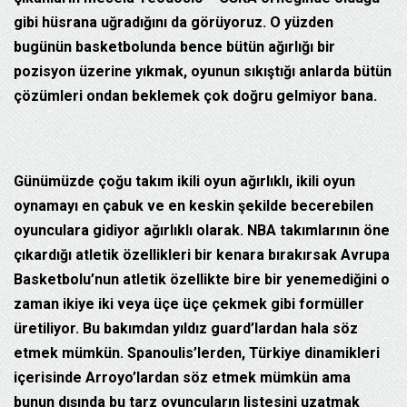
gibi hüsrana uğradığını da görüyoruz. O yüzden
bugünün basketbolunda bence bütün ağırlığı bir
pozisyon üzerine yıkmak, oyunun sıkıştığı anlarda bütün
çözümleri ondan beklemek çok doğru gelmiyor bana.
Günümüzde çoğu takım ikili oyun ağırlıklı, ikili oyun
oynamayı en çabuk ve en keskin şekilde becerebilen
oyunculara gidiyor ağırlıklı olarak. NBA takımlarının öne
çıkardığı atletik özellikleri bir kenara bırakırsak Avrupa
Basketbolu’nun atletik özellikte bire bir yenemediğini o
zaman ikiye iki veya üçe üçe çekmek gibi formüller
üretiliyor. Bu bakımdan yıldız guard’lardan hala söz
etmek mümkün. Spanoulis’lerden, Türkiye dinamikleri
içerisinde Arroyo’lardan söz etmek mümkün ama
bunun dışında bu tarz oyuncuların listesini uzatmak