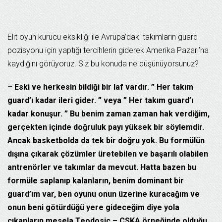
Elit oyun kurucu eksikliği ile Avrupa’daki takımların guard
pozisyonu için yaptığı tercihlerin giderek Amerika Pazarı’na
kaydığını görüyoruz. Siz bu konuda ne düşünüyorsunuz?
–
Eski ve herkesin bildiği bir laf vardır. ” Her takım
guard’ı kadar ileri gider. ” veya ” Her takım guard’ı
kadar konuşur. ” Bu benim zaman zaman hak verdiğim,
gerçekten içinde doğruluk payı yüksek bir söylemdir.
Ancak basketbolda da tek bir doğru yok. Bu formülün
dışına çıkarak çözümler üretebilen ve başarılı olabilen
antrenörler ve takımlar da mevcut. Hatta bazen bu
formüle saplanıp kalanların, benim dominant bir
guard’ım var, ben oyunu onun üzerine kuracağım ve
onun beni götürdüğü yere gideceğim diye yola
çıkanların mesela Teodosic – CSKA örneğinde olduğu