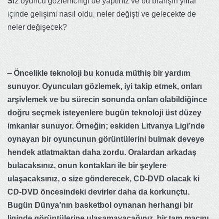
S
iz oyuncu gözlemciliği de yaptınız ve bu branşın yıllar
içinde gelişimi nasıl oldu, neler değişti ve gelecekte de
neler değişecek?
–
Öncelikle teknoloji bu konuda müthiş bir yardım
sunuyor. Oyuncuları gözlemek, iyi takip etmek, onları
arşivlemek ve bu sürecin sonunda onları olabildiğince
doğru seçmek isteyenlere bugün teknoloji üst düzey
imkanlar sunuyor. Örneğin; eskiden Litvanya Ligi’nde
oynayan bir oyuncunun görüntülerini bulmak deveye
hendek atlatmaktan daha zordu. Oralardan arkadaş
bulacaksınız, onun kontakları ile bir şeylere
ulaşacaksınız, o size gönderecek, CD-DVD olacak ki
CD-DVD öncesindeki devirler daha da korkunçtu.
Bugün Dünya’nın basketbol oynanan herhangi bir
liginde görüntülerine ulaşamayacağınız, bir tam maçını