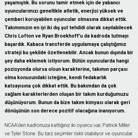
yaşamıştık. Bu sorunu tamir etmek için de yabancı
oyuncularımızı genellikle atletik, enerjisi yüksek ve
çemberi koruyabilen oyuncular olmasına dikkat ettik.
Takımımızın en iyi iki dış şut tehdidi olarak sayılabilecek
Chris Lofton ve Ryan Broekhoff’u da kadroda tutmayı
başardık. Kabaca transferde uygulamaya çalıştığımız
strateji bu şekilde özetlenebilir. Ancak bunun dışında bir
şey daha eklemek istiyorum. Bütün oyuncularda hangi
pozisyonda olursa olsun karakterine, takımın parçası
olma konusundaki isteğine, kendi fedakarlık
katsayısına çok dikkat ettik. Bu bakımdan da çok
sağlam karakterlerden oluşan bir takım kurduğumuzu
düşünüyorum. Bunun da bize takım kimyası olarak geri
dönüşünün son derece pozitif olacağına inanıyorum.
NCAA’den kadronuza kattığınız iki oyuncu var; Patrick Miller
ve Tyler Stone. Bu tarz seçimler riskli olabiliyor ve oyuncular