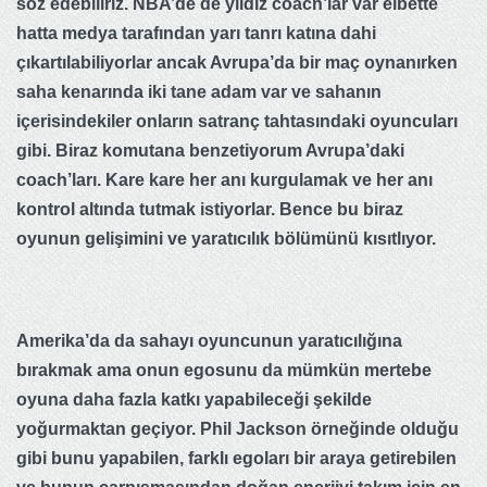
söz edebiliriz. NBA’de de yıldız coach’lar var elbette
hatta medya tarafından yarı tanrı katına dahi
çıkartılabiliyorlar ancak Avrupa’da bir maç oynanırken
saha kenarında iki tane adam var ve sahanın
içerisindekiler onların satranç tahtasındaki oyuncuları
gibi. Biraz komutana benzetiyorum Avrupa’daki
coach’ları. Kare kare her anı kurgulamak ve her anı
kontrol altında tutmak istiyorlar. Bence bu biraz
oyunun gelişimini ve yaratıcılık bölümünü kısıtlıyor.
Amerika’da da sahayı oyuncunun yaratıcılığına
bırakmak ama onun egosunu da mümkün mertebe
oyuna daha fazla katkı yapabileceği şekilde
yoğurmaktan geçiyor. Phil Jackson örneğinde olduğu
gibi bunu yapabilen, farklı egoları bir araya getirebilen