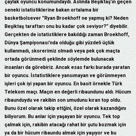
çaylak oyuncu konumundaydı. Aslında Beşiktaş’ın geçen
seneki istatistiklerine bakan ortalama bir
basketbolsever ”Ryan Broekhoff ne yapmış ki? Neden
Beşiktaş taraftarı onu bu kadar çok seviyor?” diyebilir.
Gerçekten de istatistiklere bakıldığı zaman Broekhoff,
Dünya Şampiyonası’nda olduğu gibi yüzdeli üçlük
kullanmadı, skorerimiz olmadı veya pek çok maçta
ortada görünmedi şeklinde söylemde bulunacak
insanları da görebiriz. Ancak esas farkı burada yaratan
bir oyuncu. İstatistiklere yansımayan ve görünmeyen
işleri çok iyi yapan bir oyuncu. En basit örnekle Türk
Telekom maçı. Maçın en değerli ribaundunu aldı. Hücum
ribaunduydu ve rakibin son umudunu kıran top oldu.
Bunu özel olarak takip ettğini, özel olarak kazandığını
biliyorum. Bu anlar için yaşayan bir oyuncu. Tek top
çalmak için, rakibin atacağı rahat bir şutu bozmak için
ya da bir hücum ribaundu almak için yaşıyor ve bu