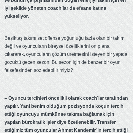
ve bunun çarpışmasından doğan enerjiyi takım için en
iyi şekilde yöneten coach’lar da efsane katına
yükseliyor.
Beşiktaş takımı set offense yoğunluğu fazla olan bir takım
değil ve oyuncuların bireysel özelliklerini ön plana
çıkararak, oyuncuların çözüm üretmesini isteyen bir yapıda
gözüktü geçen sezon. Bu sezon için de benzer bir oyun
felsefesinden söz edebilir miyiz?
– Oyuncu tercihleri öncelikli olarak coach’lar tarafından
yapılır. Yani benim olduğum pozisyonda koçun tercih
ettiği oyuncuyu mümkünse takıma bağlamak için
yapılan bürokratik işler diye özetlenebilir. Transfer
ettiğimiz tüm oyuncular Ahmet Kandemir’in tercih ettiği