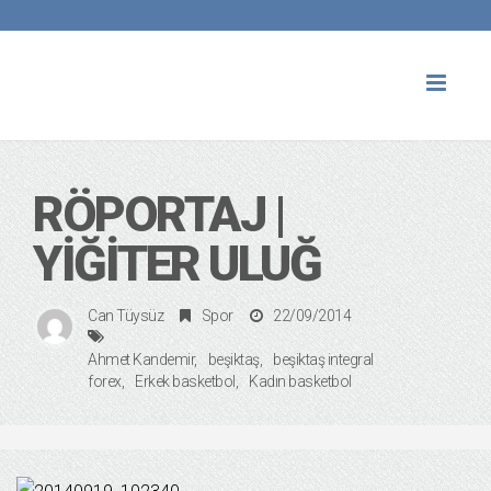
Toggl
naviga
RÖPORTAJ |
YIĞITER ULUĞ
Can Tüysüz
Spor
22/09/2014
Ahmet Kandemir
beşiktaş
beşiktaş integral
forex
Erkek basketbol
Kadın basketbol