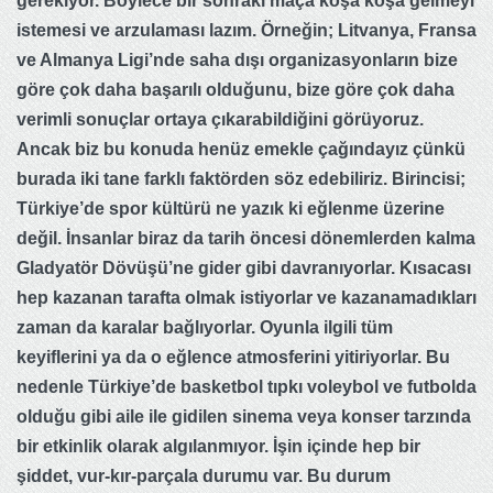
gerekiyor. Böylece bir sonraki maça koşa koşa gelmeyi
istemesi ve arzulaması lazım. Örneğin; Litvanya, Fransa
ve Almanya Ligi’nde saha dışı organizasyonların bize
göre çok daha başarılı olduğunu, bize göre çok daha
verimli sonuçlar ortaya çıkarabildiğini görüyoruz.
Ancak biz bu konuda henüz emekle çağındayız çünkü
burada iki tane farklı faktörden söz edebiliriz. Birincisi;
Türkiye’de spor kültürü ne yazık ki eğlenme üzerine
değil. İnsanlar biraz da tarih öncesi dönemlerden kalma
Gladyatör Dövüşü’ne gider gibi davranıyorlar. Kısacası
hep kazanan tarafta olmak istiyorlar ve kazanamadıkları
zaman da karalar bağlıyorlar. Oyunla ilgili tüm
keyiflerini ya da o eğlence atmosferini yitiriyorlar. Bu
nedenle Türkiye’de basketbol tıpkı voleybol ve futbolda
olduğu gibi aile ile gidilen sinema veya konser tarzında
bir etkinlik olarak algılanmıyor. İşin içinde hep bir
şiddet, vur-kır-parçala durumu var. Bu durum