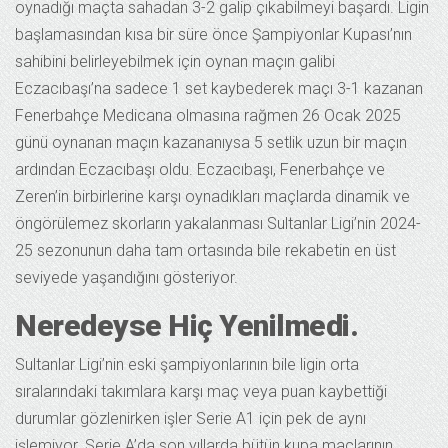
oynadığı maçta sahadan 3-2 galip çıkabilmeyi başardı. Ligin
başlamasından kısa bir süre önce Şampiyonlar Kupası’nın
sahibini belirleyebilmek için oynan maçın galibi
Eczacıbaşı’na sadece 1 set kaybederek maçı 3-1 kazanan
Fenerbahçe Medicana olmasına rağmen 26 Ocak 2025
günü oynanan maçın kazananıysa 5 setlik uzun bir maçın
ardından Eczacıbaşı oldu. Eczacıbaşı, Fenerbahçe ve
Zeren’in birbirlerine karşı oynadıkları maçlarda dinamik ve
öngörülemez skorların yakalanması Sultanlar Ligi’nin 2024-
25 sezonunun daha tam ortasında bile rekabetin en üst
seviyede yaşandığını gösteriyor.
Neredeyse Hiç Yenilmedi.
Sultanlar Ligi’nin eski şampiyonlarının bile ligin orta
sıralarındaki takımlara karşı maç veya puan kaybettiği
durumlar gözlenirken işler Serie A1 için pek de aynı
işlemiyor. Serie A’da son yıllarda bütün kupa maçlarının