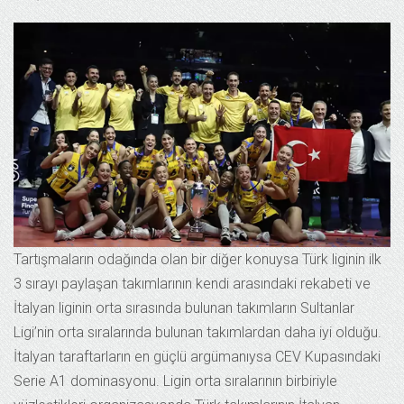
Tartışmaların odağında olan bir diğer konuysa Türk liginin ilk
3 sırayı paylaşan takımlarının kendi arasındaki rekabeti ve
İtalyan liginin orta sırasında bulunan takımların Sultanlar
Ligi’nin orta sıralarında bulunan takımlardan daha iyi olduğu.
İtalyan taraftarların en güçlü argümanıysa CEV Kupasındaki
Serie A1 dominasyonu. Ligin orta sıralarının birbiriyle