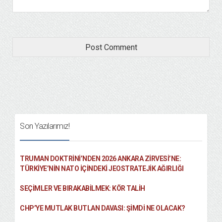
Son Yazılarımız!
TRUMAN DOKTRINI’NDEN 2026 ANKARA ZIRVESI’NE:
TÜRKIYE’NIN NATO İÇINDEKI JEOSTRATEJIK AĞIRLIĞI
SEÇIMLER VE BIRAKABILMEK: KÖR TALIH
CHP’YE MUTLAK BUTLAN DAVASI: ŞİMDİ NE OLACAK?