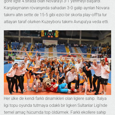
göre ligte 4.sırada olan Novara’yı 3-1 yenmeyi başardı.
Karşılaşmanın rövanşında sahadan 3-0 galip ayrılan Novara
takımı altın sette de 15-5 gibi ezici bir skorla play-off’ta tur
atlayan taraf olurken Kuzeyboru takımı Avrupa’ya veda etti.
Her ülke de kendi farklı dinamikleri olan liglere sahip. İtalya
ligi topu oyunda tutmaya odaklı bir ligken Sultanlar Ligi’nde
temel amaç hücumda top öldürmek. Farklı ekollere sahip