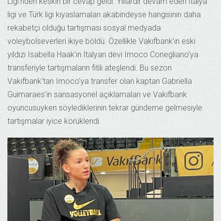
Ligi’nden keskin bir cevap geldi. Yıllardır devam eden İtalya
ligi ve Türk ligi kıyaslamaları akabindeyse hangisinin daha
rekabetçi olduğu tartışması sosyal medyada
voleybolseverleri ikiye böldü. Özellikle Vakıfbank’ın eski
yıldızı Isabella Haak’ın İtalyan devi Imoco Conegliano’ya
transferiyle tartışmaların fitili ateşlendi. Bu sezon
Vakıfbank’tan Imoco’ya transfer olan kaptan Gabriella
Guimaraes’in sansasyonel açıklamaları ve Vakıfbank
oyuncusuyken söylediklerinin tekrar gündeme gelmesiyle
tartışmalar iyice körüklendi.