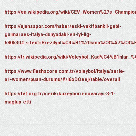
https://en.wikipedia.org/wiki/CEV_Women%27s_Champi
https://ajansspor.com/haber/eski-vakifbankli-gabi-
guimaraes-italya-dunyadaki-en-iyi-lig-
680530#:~:text=Brezilyal%C4%B1%20sma%C3%A7%C3
https://tr.wikipedia.org/wiki/Voleybol_Kad%C4%B1nla
https://www.flashscore.com.tr/voleybol/italya/serie-
a1-women/puan-durumu/#/l6oDOeej/table/overall
https://tvf.org.tr/icerik/kuzeyboru-novarayi-3-1-
maglup-etti