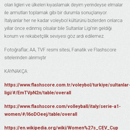
olan ligleri ve ülkeleri kıyaslamak deyim yerindeyse elmalar
ile armutları toplamak gibi bir durumla sonuçlanıyor.
İtalyanlar her ne kadar voleybol kültürünü bizlerden onlarca
yıllar önce edinmiş olsalar bile Sultanlar Ligi’nin geldiği
konum ve rekabetçilik seviyesi göz ardı edilemez.
Fotoğraflar; AA, TVF resmi sitesi, Fanatik ve Flashscore
sitelerinden alınmıştır
KAYNAKÇA:
https://www.flashscore.com.tr/voleybol/turkiye/sultanlar
ligi/#/EmTVpN2n/table/overall
https://www.flashscore.com/volleyball/italy/serie-a1-
women/#/l6oDOeej/table/overall
https://en.wikipedia.org/wiki/Women%27s_CEV_Cup