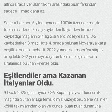
altıncı sırada yer alan takım arasındaki puan farkından
sadece 1 maç daha az.
Serie A1’de son 5 yılda oynanan 100’ün üzerinde maçta
toplam sadece 9 maç kaybeden İtalya devi Imoco
kaybettiği maçların 5’ini lig 2.si Vero Volley’e karşı 3-2
kaybederken 3 maçı ligte 4. sırada bulunan Novara’ya karşı
çeşitli skorlarla kaybetti. 2022 yılında ise Imoco’yu sürpriz
bir şekilde 3-2 yenmeyi başaran takım ise ligin alt-orta
sıralarında bulunan Firenze oldu.
Eşitlendiler ama Kazanan
İtalyanlar Oldu.
9 Ocak 2025 günü oynan CEV Kupası play-off turunun ilk
maçında Sultanlar Ligi temsilcimiz Kuzeyboru, Serie A1’in en
köklü takımlarından olan ve güncel puan puan durumuna