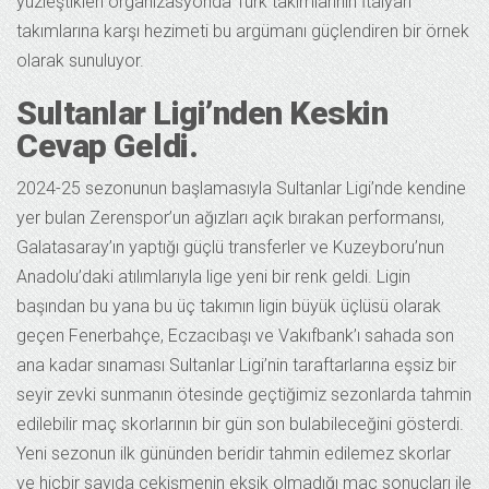
yüzleştikleri organizasyonda Türk takımlarının İtalyan
takımlarına karşı hezimeti bu argümanı güçlendiren bir örnek
olarak sunuluyor.
Sultanlar Ligi’nden Keskin
Cevap Geldi.
2024-25 sezonunun başlamasıyla Sultanlar Ligi’nde kendine
yer bulan Zerenspor’un ağızları açık bırakan performansı,
Galatasaray’ın yaptığı güçlü transferler ve Kuzeyboru’nun
Anadolu’daki atılımlarıyla lige yeni bir renk geldi. Ligin
başından bu yana bu üç takımın ligin büyük üçlüsü olarak
geçen Fenerbahçe, Eczacıbaşı ve Vakıfbank’ı sahada son
ana kadar sınaması Sultanlar Ligi’nin taraftarlarına eşsiz bir
seyir zevki sunmanın ötesinde geçtiğimiz sezonlarda tahmin
edilebilir maç skorlarının bir gün son bulabileceğini gösterdi.
Yeni sezonun ilk gününden beridir tahmin edilemez skorlar
ve hiçbir sayıda çekişmenin eksik olmadığı maç sonuçları ile