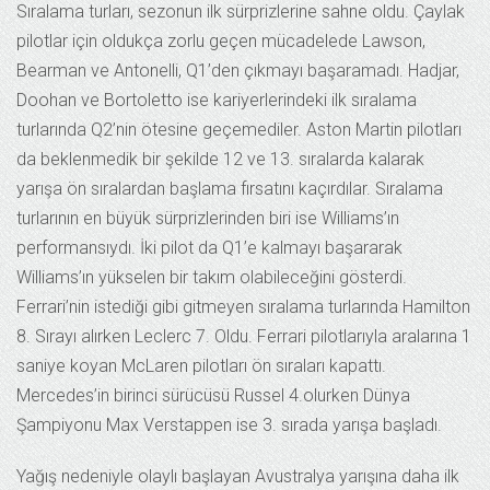
Sıralama turları, sezonun ilk sürprizlerine sahne oldu. Çaylak
pilotlar için oldukça zorlu geçen mücadelede Lawson,
Bearman ve Antonelli, Q1’den çıkmayı başaramadı. Hadjar,
Doohan ve Bortoletto ise kariyerlerindeki ilk sıralama
turlarında Q2’nin ötesine geçemediler. Aston Martin pilotları
da beklenmedik bir şekilde 12 ve 13. sıralarda kalarak
yarışa ön sıralardan başlama fırsatını kaçırdılar. Sıralama
turlarının en büyük sürprizlerinden biri ise Williams’ın
performansıydı. İki pilot da Q1’e kalmayı başararak
Williams’ın yükselen bir takım olabileceğini gösterdi.
Ferrari’nin istediği gibi gitmeyen sıralama turlarında Hamilton
8. Sırayı alırken Leclerc 7. Oldu. Ferrari pilotlarıyla aralarına 1
saniye koyan McLaren pilotları ön sıraları kapattı.
Mercedes’in birinci sürücüsü Russel 4.olurken Dünya
Şampiyonu Max Verstappen ise 3. sırada yarışa başladı.
Yağış nedeniyle olaylı başlayan Avustralya yarışına daha ilk