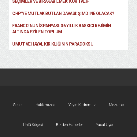
SEÇIMLER VE BIRAKABILMEK: KÖR TALIH
CHP’YE MUTLAK BUTLAN DAVASI: ŞİMDİ NE OLACAK?
FRANCO’NUN İSPANYASI: 36 YILLIK BASKICI REJIMIN
ALTINDA EZILEN TOPLUM
UMUT VE HAYAL KIRIKLIĞININ PARADOKSU
Genel
Hakkımızda
Yayın Kadromuz
Mezunlar
Ünlü Köşesi
Bizden Haberler
Yasal Uyarı