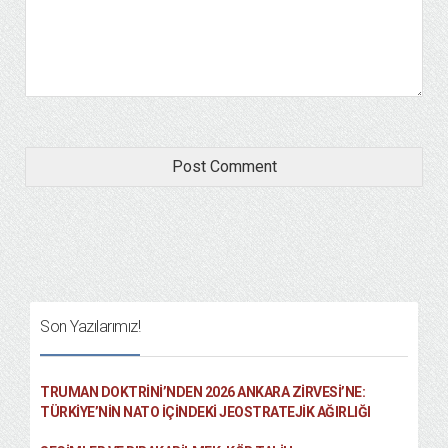
Son Yazılarımız!
TRUMAN DOKTRINI’NDEN 2026 ANKARA ZIRVESI’NE:
TÜRKIYE’NIN NATO İÇINDEKI JEOSTRATEJIK AĞIRLIĞI