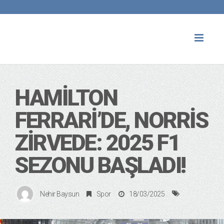
Toggl
naviga
HAMILTON
FERRARI’DE, NORRIS
ZIRVEDE: 2025 F1
SEZONU BAŞLADI!
Nehir Baysun
Spor
18/03/2025