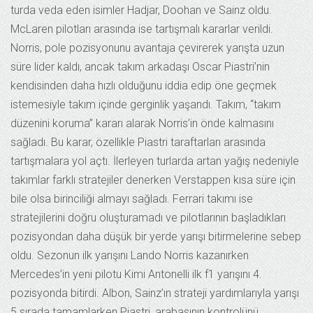
turda veda eden isimler Hadjar, Doohan ve Sainz oldu.
McLaren pilotları arasında ise tartışmalı kararlar verildi.
Norris, pole pozisyonunu avantaja çevirerek yarışta uzun
süre lider kaldı, ancak takım arkadaşı Oscar Piastri’nin
kendisinden daha hızlı olduğunu iddia edip öne geçmek
istemesiyle takım içinde gerginlik yaşandı. Takım, “takım
düzenini koruma” kararı alarak Norris’in önde kalmasını
sağladı. Bu karar, özellikle Piastri taraftarları arasında
tartışmalara yol açtı. İlerleyen turlarda artan yağış nedeniyle
takımlar farklı stratejiler denerken Verstappen kısa süre için
bile olsa birinciliği almayı sağladı. Ferrari takımı ise
stratejilerini doğru oluşturamadı ve pilotlarının başladıkları
pozisyondan daha düşük bir yerde yarışı bitirmelerine sebep
oldu. Sezonun ilk yarışını Lando Norris kazanırken
Mercedes’in yeni pilotu Kimi Antonelli ilk f1 yarışını 4.
pozisyonda bitirdi. Albon, Sainz’ın strateji yardımlarıyla yarışı
5.sırada tamamlarken Piastri, arabasının kontrolünü