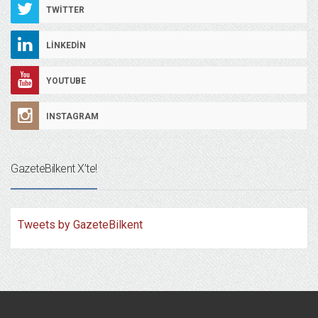
TWITTER
LINKEDIN
YOUTUBE
INSTAGRAM
GazeteBilkent X’te!
Tweets by GazeteBilkent