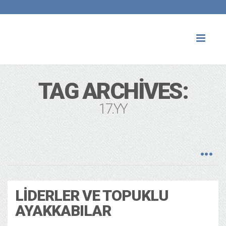
Toggl
naviga
TAG ARCHIVES:
17.YY
LIDERLER VE TOPUKLU
AYAKKABILAR